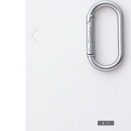
1
/
9