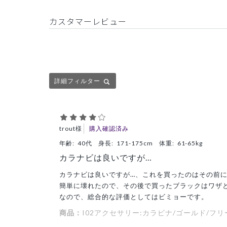
カスタマーレビュー
詳細フィルター
trout様
購入確認済み
年齢:
40代
身長:
171-175cm
体重:
61-65kg
カラナビは良いですが…
カラナビは良いですが…、これを買ったのはその前に
簡単に壊れたので、その後で買ったブラックはワザ
なので、総合的な評価としてはビミョーです。
商品：
I02アクセサリー:カラビナ/ゴールド/フリ