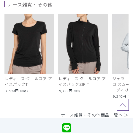
ナース雑貨・その他
レディース:クールコア ア
レディース:クールコア ア
ジェラート
イスパックT
イスパックZIP T
コ:スムー
ーディガン
7,590
円
9,790
円
（税込）
（税込）
9,240
円
（税
ナース雑貨・その他商品一覧へ ＞