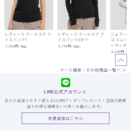
レディース:クールコア ア
レディース:クールコア ア
ジェラート
イスパックT
イスパックZIP T
コ:スムー
ーディガン
7,590
円
9,790
円
（税込）
（税込）
9,240
円
（税
ナース雑貨・その他商品一覧へ ＞
LINE公式アカウント
友だち追加で今すぐ使える550円クーポンプレゼント！注目の新商
品やお得な情報をいち早くお届けします。
友達追加はこちら