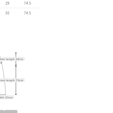
29
74.5
30
74.5
Rise length
28cm
eam length
73cm
dth
23cm