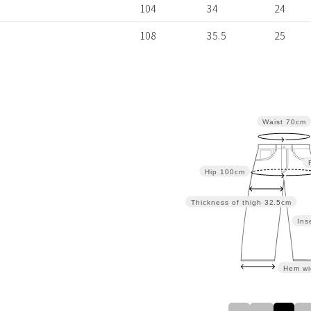
104
34
24
108
35.5
25
Waist
70cm
Hip
100cm
Thickness of thigh
32.5cm
Ins
Hem wi