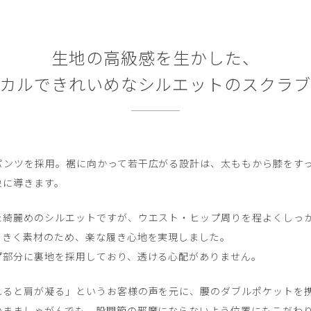
生地の高級感を生かした、
カルできれいめなシルエットのスクラ
パンツを採用。裾に向かって若干広がる設計は、太ももから膝をす
象に導きます。
た綺麗めのシルエットですが、ウエスト・ヒップ周りを程よくしっ
もきく素材のため、楽な履き心地を実現しました。
プ部分に裏地を採用しており、透ける心配がありません。
れると肩が凝る」というお客様の声を元に、腰のダブルポケットを
のまましゃがんでも、股関節の邪魔にならないよう位置にもこだわ