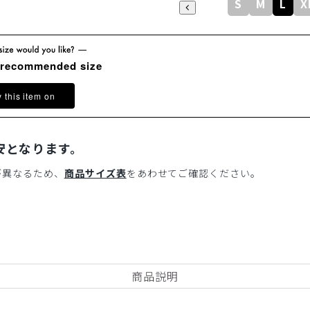
S
M
L
X
 recommended size
y this item on
安となります。
が異なるため、
商品サイズ表
をあわせてご確認ください。
商品説明