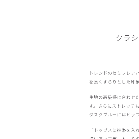
クラシ
トレンドのセミフレア
を長くすらりとした印
生地の高級感に合わせ
す。さらにストレッチ
ダスクブルーにはヒッ
「トップスに携帯を入
様にアップデート。そ