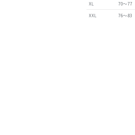
XL
70～77
XXL
76～83