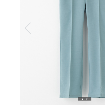
1
/
9