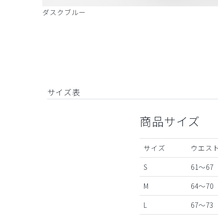
ダスクブルー
サイズ表
商品サイズ
サイズ
ウエスト
S
61～67
M
64～70
L
67～73