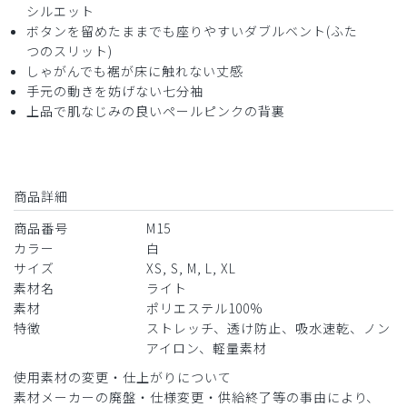
シルエット
ボタンを留めたままでも座りやすいダブルベント(ふた
つのスリット)
しゃがんでも裾が床に触れない丈感
手元の動きを妨げない七分袖
上品で肌なじみの良いペールピンクの背裏
商品詳細
商品番号
M15
カラー
白
サイズ
XS, S, M, L, XL
素材名
ライト
素材
ポリエステル100%
特徴
ストレッチ、透け防止、吸水速乾、ノン
アイロン、軽量素材
使用素材の変更・仕上がりについて
素材メーカーの廃盤・仕様変更・供給終了等の事由により、