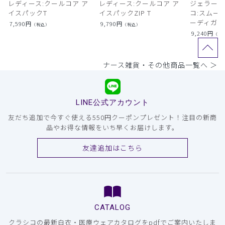
レディース:クールコア ア
レディース:クールコア ア
ジェラート
イスパックT
イスパックZIP T
コ:スムー
ーディガン
7,590
円
9,790
円
（税込）
（税込）
9,240
円
（税
ナース雑貨・その他商品一覧へ ＞
LINE公式アカウント
友だち追加で今すぐ使える550円クーポンプレゼント！注目の新商
品やお得な情報をいち早くお届けします。
友達追加はこちら
CATALOG
クラシコの最新白衣・医療ウェアカタログをpdfでご案内いたしま