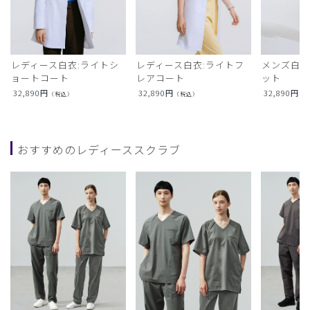
レディース白衣:ライトシ
レディース白衣:ライトフ
メンズ白衣
ョートコート
レアコート
ット
32,890
円
32,890
円
32,890
円
（税込）
（税込）
（
おすすめのレディーススクラブ