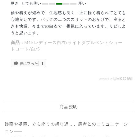
厚さ
とても薄い
厚い
袖や着丈が短めで、生地感も良く、正に軽く着られてとても
心地良いです。バックの二つのスリットのおかげで、座ると
きも快適。今までの白衣で一番気に入っています。リピしよ
うと思います。
商品：
M15レディース白衣:ライトダブルベントショー
トコート/白/S
役に立った
1
商品説明
診察や処置、立ち座りの繰り返し、患者とのコミュニケーシ
ョン——