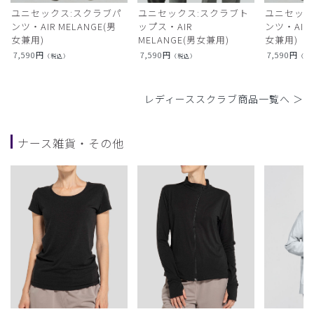
ユニセックス:スクラブパ
ユニセックス:スクラブト
ユニセック
ンツ・AIR MELANGE(男
ップス・AIR
ンツ・AIR L
女兼用)
MELANGE(男女兼用)
女兼用)
7,590
円
7,590
円
7,590
円
（税込）
（税込）
（税
レディーススクラブ商品一覧へ ＞
ナース雑貨・その他