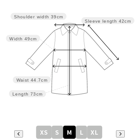
Shoulder width
39cm
Sleeve length
42cm
Width
49cm
Waist
44.7cm
Length
73cm
XS
S
M
L
XL