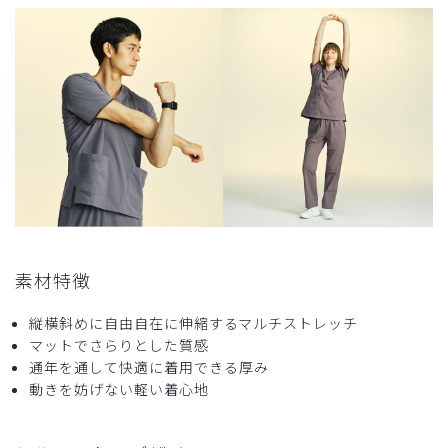
胸や脇のあき具合も程よく、着心地よいです。
商品：
O17レディース:ロールアップスクラブトップ
ス・FREE/ディープネイビー/M
役に立った
0
2025-10-19
ふみみ様
購入確認済み
素材特徴
年齢:
50代
身長:
151-155cm
体重:
46-50kg
ストレッチも効いて動きやすく軽いので気にいっています。
縦横斜めに自由自在に伸縮するマルチストレッチ
色も周りの方から好評です。
マットでさらりとした質感
商品：
O17レディース:ロールアップスクラブトップ
通年を通して快適に着用できる厚み
ス・FREE/ピンクベージュ/M
動きを妨げない軽い着心地
役に立った
0