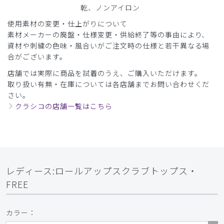
乾、ノンアイロン
ご購入者様
使用素材の変更・仕上がりについて
購入確認済み
素材メーカーの廃盤・仕様変更・供給終了等の事由により、
年齢:
30代
身長:
171-175cm
体重:
61-65kg
資材や刺繍の色味・風合いがご注文時の仕様と若干異なる場
顧客のニーズに合わせた丁寧な対応に感謝
合がございます。
各サイズのサンプルの貸し出し、発注や返品の案内に関し
店舗では実際に商品を試着のうえ、ご購入いただけます。
て、カスタマーサービスのご担当者さまが丁寧でその後の発
取り扱い有無・在庫については各店舗までお問い合わせくだ
注がなかった際もフォローアップしていただき非常に助かり
さい。
ました。従業員が店舗で試着する手間がなく満足しました。
クラシコの店舗一覧はこちら
また、2020年もしくは2021年に購入して、色褪せや破れ
などなく高い耐久性を実感しておりました。今回注文しまし
た商品はストレッチ素材で、カラーについても若年層から年
配層までの様々な従業員に喜ばれ良かったです。
商品：
O17レディース:ロールアップスクラブトップ
レディース:ロールアップスクラブトップス・
ス・FREE/チャコールグレー/L
FREE
役に立った
0
カラー：