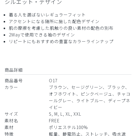
シルエット・デザイン
着る人を選ばないレギュラーフィット
アクセントになる随所に施した配色デザイン
2025-07-26
肌の摩擦を考慮した肌触りの良い素材の配色の別布
イタチ様
2Wayで使用できる袖のデザイン
購入確認済み
リピートにもおすすめの豊富なカラーラインナップ
年齢:
30代
身長:
161-165cm
体重:
61-65kg
高評価
サンプルなのにおしゃれで、生地か薄いのにしっかりして
商品詳細
る。まわりの評価も高いです。色調も落ち着いているのに可
愛いです
商品番号
O17
カラー
ブラウン、セージグリーン、ブラック、
商品：
O17レディース:ロールアップスクラブトップ
ス・FREE/ピンクベージュ/L
オフホワイト、ピンクベージュ、チャコ
ールグレー、ライトブルー、ディープネ
イビー
役に立った
2
サイズ
S, M, L, XL, XXL
素材名
FREE
素材
ポリエステル100%
特徴
軽量、静電防止、ストレッチ、吸水速
2025-07-03