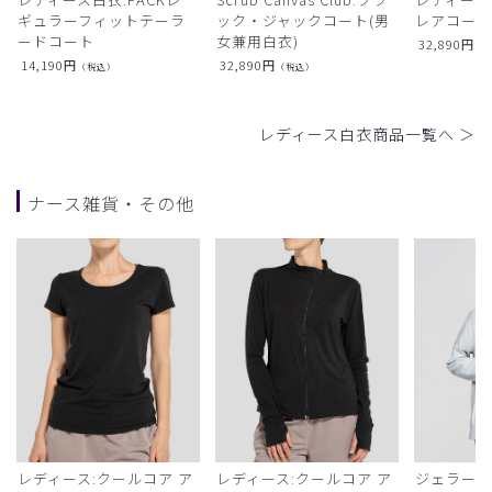
ギュラーフィットテーラ
ック・ジャックコート(男
レアコー
ードコート
女兼用白衣)
32,890
円
（
14,190
円
32,890
円
（税込）
（税込）
レディース白衣商品一覧へ ＞
ナース雑貨・その他
レディース:クールコア ア
レディース:クールコア ア
ジェラート