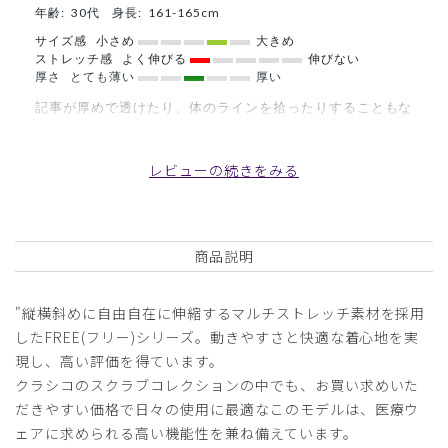
年齢:
30代
身長:
161-165cm
サイズ感
小さめ
大きめ
ストレッチ感
よく伸びる
伸びない
厚さ
とても薄い
厚い
記事が厚めで透けたり、体のラインを拾ったりすることもな
かったです。着心地が良く、動きやすいです。
商品：
O17レディース:ロールアップスクラブトップ
レビューの続きをみる
ス・FREE/オフホワイト/M
役に立った
0
商品説明
"縦横斜めに自由自在に伸縮するマルチストレッチ素材を採用
2026-03-10
したFREE(フリー)シリーズ。動きやすさと快適な着心地を実
tumu様
現し、高い評価を得ています。
購入確認済み
クラシコのスクラブコレクションの中でも、お買い求めいた
年齢:
40代
身長:
151-155cm
体重:
46-50kg
だきやすい価格で日々の使用に最適なこのモデルは、医療ウ
着やすい
ェアに求められる高い機能性を兼ね備えています。