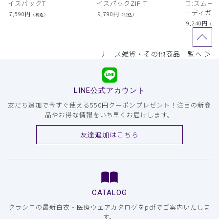
イスパックT
イスパックZIP T
コ:スムー
ーディガン
7,590
円
9,790
円
（税込）
（税込）
9,240
円
（税
ナース雑貨・その他商品一覧へ ＞
LINE公式アカウント
友だち追加で今すぐ使える550円クーポンプレゼント！注目の新商
品やお得な情報をいち早くお届けします。
友達追加はこちら
CATALOG
クラシコの最新白衣・医療ウェアカタログをpdfでご案内いたしま
す。