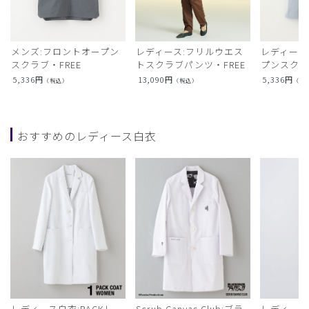
メンズ:フロントオープン
レディース:フリルウエス
レディース
スクラブ・FREE
トスクラブパンツ・FREE
プンスクラ
5,336
円
13,090
円
5,336
円
（税込）
（税込）
（税
おすすめのレディース白衣
レディース白衣:PACKレ
Scrub Canvas Club:ブラ
レディース