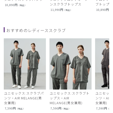
ンスクラブトップス
ブトップ
10,890
円
（税込）
11,990
円
10,890
円
（税込）
（
おすすめのレディーススクラブ
ユニセックス:スクラブパ
ユニセックス:スクラブト
ユニセック
ンツ・AIR MELANGE(男
ップス・AIR
ンツ・AIR L
女兼用)
MELANGE(男女兼用)
女兼用)
7,590
円
7,590
円
7,590
円
（税込）
（税込）
（税