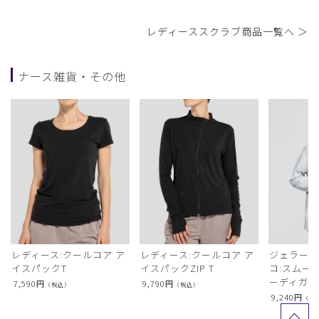
レディーススクラブ商品一覧へ ＞
ナース雑貨・その他
レディース:クールコア ア
レディース:クールコア ア
ジェラート
イスパックT
イスパックZIP T
コ:スムー
ーディガン
7,590
円
9,790
円
（税込）
（税込）
9,240
円
（税