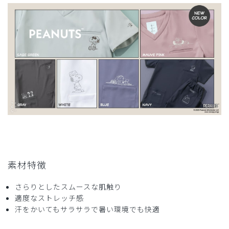
2026-07-14
ずん*様
購入確認済み
年齢:
40代
身長:
156-160cm
サイズ感
小さめ
大きめ
ストレッチ感
よく伸びる
伸びない
厚さ
とても薄い
厚い
縮む…
サイズ選びが少し難しいと思いました。男女兼用なのでお尻
周りが小さめでその分ワンサイズ上げて購入しました。痩せ
ている方はあまり気にならないのかもしれませんが…笑
素材特徴
あと、クリーニングに出したら少し縮みました。生地も厚め
なので夏は少し暑いかも…
さらりとしたスムースな肌触り
商品：
R35Scrub Canvas Club:PEANUTSスクラブトッ
適度なストレッチ感
プス(男女兼用)/セージグリーン/M
汗をかいてもサラサラで暑い環境でも快適