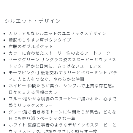
役に立った
0
シルエット・デザイン
2026-06-29
カジュアルなシルエットのユニセックスデザイン
ひげじい様
着脱のしやすい肩ボタンタイプ
購入確認済み
右腰のダブルポケット
年齢:
70代
身長:
171-175cm
体重:
71-75kg
カラーに合わせたストーリー性のあるアートワーク
セージグリーン:サングラス姿のスヌーピーとウッドス
サイズ感
小さめ
大きめ
ストレッチ感
よく伸びる
伸びない
トック。静かな日常に、さりげないユーモアを
厚さ
とても薄い
厚い
モーブピンク:手紙を交わすサリーとペパーミント パテ
ィ。人と人をつなぐ、やわらかな時間
体にピッタリとして気に入りました。ピカチュウの刺しゅう
ネイビー:仲間たちが集う、シンプルで上質な存在感。
は知りませんでした
日々を支える信頼のカラー
商品：
R35Scrub Canvas Club:PEANUTSスクラブトッ
ブルー:穏やかな寝姿のスヌーピーが描かれた、心まで
プス(男女兼用)/ブルー/XL
整うリラックスカラー
グレー:落ち着きあるトーンに仲間たちが集合。どんな
役に立った
0
日にも寄り添うベーシックな一着
ホワイト:医療従事者のようなデザインのスヌーピーと
ウッドストック。現場をやさしく照らす一枚