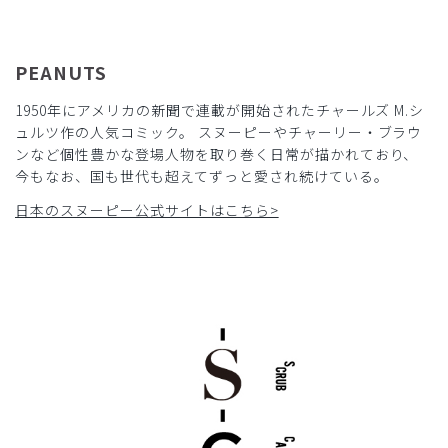
2026-06-06
ご購入者様
PEANUTS
購入確認済み
年齢:
40代
身長:
156-160cm
体重:
46-50kg
1950年にアメリカの新聞で連載が開始されたチャールズ M.シ
サイズ感
小さめ
大きめ
ュルツ作の人気コミック。 スヌーピーやチャーリー・ブラウ
ストレッチ感
よく伸びる
伸びない
ンなど個性豊かな登場人物を取り巻く日常が描かれており、
厚さ
とても薄い
厚い
今もなお、国も世代も超えてずっと愛され続けている。
他にはないかわいいデザインなので、ストレッチ素材を使っ
日本のスヌーピー公式サイトはこちら>
た方が体を動かす理学療法士さんにも好まれると思いました
商品：
R35Scrub Canvas Club:PEANUTSスクラブトッ
プス(男女兼用)/ネイビー/XXS
役に立った
1
​1
​2
​3
​4
​5
​6
​7
​8
​9