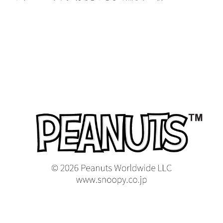
2026-06-24
とも様
購入確認済み
年齢:
40代
身長:
151-155cm
体重:
46-50kg
サイズ感
小さめ
大きめ
ストレッチ感
よく伸びる
伸びない
厚さ
とても薄い
厚い
ラブリーなブルーでした
思っていたより色調が暗くなく、かわいい感じでした。誰も
着ていない色なので素敵ですし、胸元、左腹部の刺繍がかわ
いくて見るたびにほっこりします。
商品：
R35Scrub Canvas Club:PEANUTSスクラブトッ
プス(男女兼用)/ブルー/XXS
役に立った
0