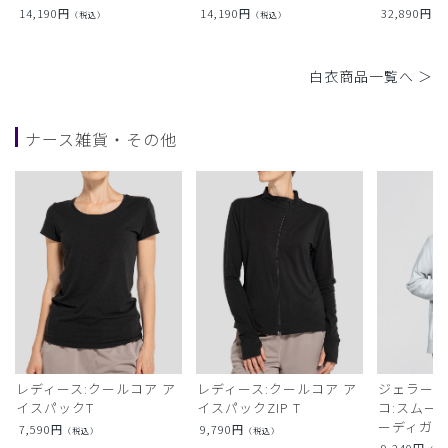
14,190
円
14,190
円
32,890
円
（税込）
（税込）
（
白衣商品一覧へ ＞
ナース雑貨・その他
レディース:クールコア ア
レディース:クールコア ア
ジェラート
イスパックT
イスパックZIP T
コ:スムー
ーディガン
7,590
円
9,790
円
（税込）
（税込）