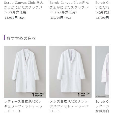
Scrub Canvas Club:きん
Scrub Canvas Club:きん
Scrub Ca
ぎょがにげたスクラブパ
ぎょがにげたスクラブト
いこだれ
ンツ(男女兼用)
ップス(男女兼用)
ツ(男女兼用
13,090
円
13,090
円
13,090
円
（税込）
（税込）
（
おすすめの白衣
レディース白衣:PACKレ
メンズ白衣:PACKリラッ
Scrub Ca
ギュラーフィットテーラ
クスフィットテーラード
ック・ジャ
ードコート
コート
女兼用白衣