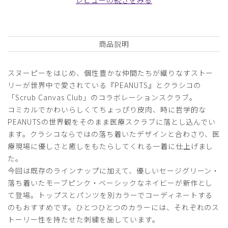
日付順 ↓
評価順
いいね数順
写真・動画付き順
詳細フィルター
商品説明
2026-07-28
スヌーピーをはじめ、個性豊かな仲間たちが織りなすストー
ご購入者様
リーが世界中で愛されている『PEANUTS』とクラシコの
購入確認済み
「Scrub Canvas Club」のコラボレーションスクラブ。
年齢:
30代
身長:
161-165cm
体重:
51-55kg
コミカルでかわいらしくてちょっぴり皮肉、時に哲学的な
サイズ感
小さめ
大きめ
PEANUTSの世界観をそのまま医療スクラブに落とし込んでい
ストレッチ感
よく伸びる
伸びない
ます。クラシコならではの落ち着いたデザインと合わさり、医
厚さ
とても薄い
厚い
療現場に優しさと癒しをもたらしてくれる一着に仕上げまし
スヌーピーのスクラブ可愛くて着る度に癒されています。カ
た。
ラーバリエーションも多くて嬉しいです。
今回は既存のラインナップに加えて、優しいセージグリーン・
商品：
R35Scrub Canvas Club:PEANUTSスクラブトッ
落ち着いたモーブピンク・ベーシックなネイビーが新作とし
プス(男女兼用)/ネイビー/M
て登場。トップスとパンツを別カラーでコーディネートする
のもおすすめです。ひとつひとつのカラーには、それぞれのス
役に立った
0
トーリー性を持たせた刺繍を施しています。