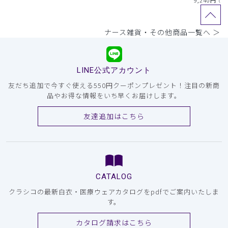
9,240
円
（税
ナース雑貨・その他商品一覧へ ＞
LINE公式アカウント
友だち追加で今すぐ使える550円クーポンプレゼント！注目の新商
品やお得な情報をいち早くお届けします。
友達追加はこちら
CATALOG
クラシコの最新白衣・医療ウェアカタログをpdfでご案内いたしま
す。
カタログ請求はこちら