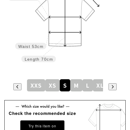
Waist
53cm
Length
70cm
XXS
XS
S
M
L
XL
Check the recommended size
Try this item on