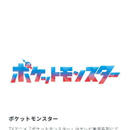
サイズ感
小さめ
大きめ
ストレッチ感
よく伸びる
伸びない
厚さ
とても薄い
厚い
着用し易くお洒落なカラーのスクラブで、その上イーヴイが
刺繍されているので大人の患者様にも子供にもとてもウケて
おります。話も弾み診療が和やかに終わります。増産してほ
しいなぁ。
商品：
R52ポケモンスクラブパンツ(男女兼用)/イーブ
イ/XXS
役に立った
0
2026-04-15
ご購入者様
購入確認済み
ポケットモンスター
年齢:
30代
身長:
161-165cm
体重:
45kg以下
サイズ感
小さめ
大きめ
TVアニメ「ポケットモンスター」はテレビ東京系列にて