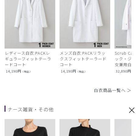
レディース白衣:PACKレ
メンズ白衣:PACKリラッ
Scrub Ca
ギュラーフィットテーラ
クスフィットテーラード
ック・ジャ
ードコート
コート
女兼用白衣
14,190
円
14,190
円
32,890
円
（税込）
（税込）
（
白衣商品一覧へ ＞
ナース雑貨・その他