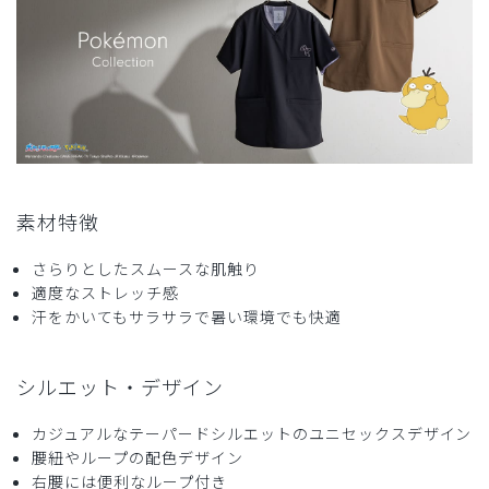
2026-07-19
ままま様
購入確認済み
年齢:
40代
こどもが気に入ってます。また機会があれば利用したいで
す。
商品：
R52Scrub Canvas Club:ポケモンスクラブパンツ
素材特徴
(男女兼用)/ピカチュウ/L
さらりとしたスムースな肌触り
役に立った
0
適度なストレッチ感
汗をかいてもサラサラで暑い環境でも快適
2026-06-18
シルエット・デザイン
Minion様
購入確認済み
カジュアルなテーパードシルエットのユニセックスデザイン
腰紐やループの配色デザイン
年齢:
60代
身長:
151-155cm
体重:
46-50kg
右腰には便利なループ付き