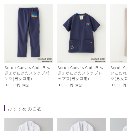
Scrub Canvas Club:きん
Scrub Canvas Club:きん
Scrub Ca
ぎょがにげたスクラブパ
ぎょがにげたスクラブト
いこだれ
ンツ(男女兼用)
ップス(男女兼用)
ツ(男女兼用
13,090
円
13,090
円
13,090
円
（税込）
（税込）
（
おすすめの白衣