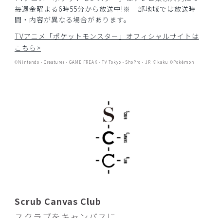
ストレッチ感
よく伸びる
伸びない
毎週金曜よる6時55分から放送中!※一部地域では放送時
厚さ
とても薄い
厚い
間・内容が異なる場合があります。
刺繍がしっかりしてて可愛いし、製品も軽いしとてもいいで
TVアニメ「ポケットモンスター」オフィシャルサイトは
す。
ただ、男女兼用なので丈は良いのですが、細身だと太さはど
こちら>
うしても余りますね。
©Nintendo・Creatures・GAME FREAK・TV Tokyo・ShoPro・JR Kikaku ©Pokémon
商品：
R52ポケモンスクラブパンツ(男女兼用)/イーブ
イ/S
役に立った
0
2026-04-10
しめさば様
購入確認済み
年齢:
20代
身長:
166-170cm
体重:
66-70kg
Scrub Canvas Club
サイズ感
小さめ
大きめ
ストレッチ感
よく伸びる
伸びない
スクラブをキャンバスに。
厚さ
とても薄い
厚い