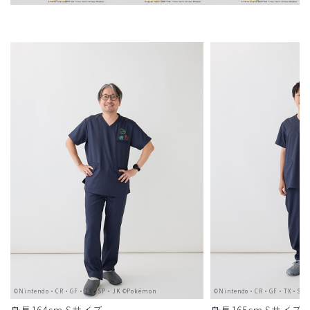
©Nintendo・CR・GF・TX・SP・JK ©Pokémon
©Nintendo・CR・GF・TX・SP・