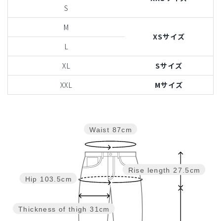
S
M
XSサイズ
L
XL
Sサイズ
XXL
Mサイズ
Waist
87cm
Rise length
27.5cm
Hip
103.5cm
Thickness of thigh
31cm