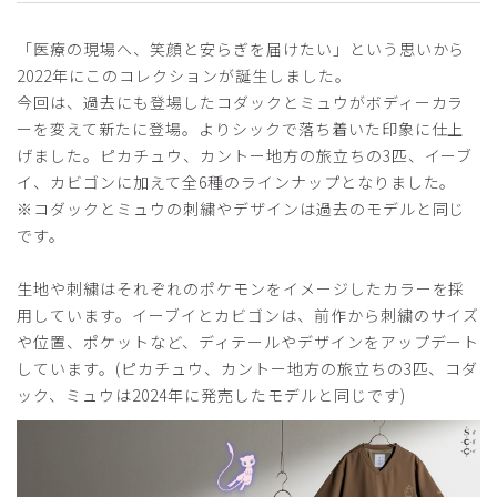
「医療の現場へ、笑顔と安らぎを届けたい」という思いから
ピックアップレビュー
2022年にこのコレクションが誕生しました。
今回は、過去にも登場したコダックとミュウがボディーカラ
2024-08-30
ーを変えて新たに登場。よりシックで落ち着いた印象に仕上
とらち様
げました。ピカチュウ、カントー地方の旅立ちの3匹、イーブ
購入確認済み
イ、カビゴンに加えて全6種のラインナップとなりました。
年齢:
30代
身長:
171-175cm
体重:
66-70kg
※コダックとミュウの刺繍やデザインは過去のモデルと同じ
ポケモンスクラブ
です。
以前からポケモンスクラブを愛用していますが、国民的キャ
生地や刺繍はそれぞれのポケモンをイメージしたカラーを採
ラクターなだけあって、周囲からの反応も良く、また着心地
用しています。イーブイとカビゴンは、前作から刺繍のサイズ
も通気性があり、サラサラとしていてかなり良いです。
や位置、ポケットなど、ディテールやデザインをアップデート
商品：
R52Scrub Canvas Club:ポケモンスクラブパンツ
しています。(ピカチュウ、カントー地方の旅立ちの3匹、コダ
(男女兼用)/カントー地方の旅立ちの3匹/M
ック、ミュウは2024年に発売したモデルと同じです)
役に立った
0