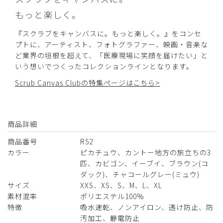
もっと楽しく。
デザインも可愛らしく、生地感も良く大変満足です。
商品：
R52ポケモンスクラブパンツ(男女兼用)/カビゴ
『スクラブをキャンバスに。もっと楽しく。』をコンセ
ン/M
プトに、アーティスト、フォトグラファー、映画・音楽な
ど業界の垣根を超えて、「医療現場に笑顔を届けたい」と
役に立った
0
いう想いでつくったコレクションラインとなります。
Scrub Canvas Clubの特集ページはこちら>
​1
​2
​3
​4
​5
​6
商品詳細
​7
​8
​9
商品番号
R52
カラー
ピカチュウ、カントー地方の旅立ちの3
匹、カビゴン、イーブイ、ブラウン(コ
ダック)、チャコールグレー(ミュウ)
サイズ
XXS、XS、S、M、L、XL
素材混率
ポリエステル100%
特徴
吸水速乾、ノンアイロン、透け防止、防
汚加工、静電防止