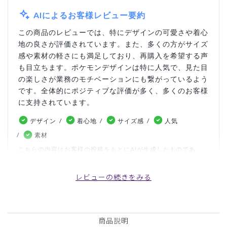
AIによるお客様レビュー要約
この商品のレビューでは、特にデザインの可愛さや着心
地の良さが評価されています。また、多くの方がサイズ
感や素材の軽さにも満足しており、再購入を希望する声
も目立ちます。ポケモンデザインは特に人気で、見た目
の楽しさが業務のモチベーションにも繋がっているよう
です。全体的にポジティブな評価が多く、多くのお客様
に支持されています。
デザイン
着心地
サイズ感
人気
素材
こちらの内容はお客様の投稿をもとにAIが生成したものであ
り、カスタマーレビューはあくまでお客様個人の感想や意見で
す。本サイトの公式な見解を示すものではありません。
レビューの続きをみる
日付順 ↓
評価順
いいね数順
写真・動画付き順
商品説明
詳細フィルター