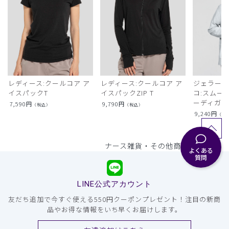
レディース:クールコア ア
レディース:クールコア ア
ジェラート
イスパックT
イスパックZIP T
コ:スムー
ーディガン
7,590
円
9,790
円
（税込）
（税込）
9,240
円
（税
ナース雑貨・その他商品一覧へ ＞
よくある
質問
LINE公式アカウント
友だち追加で今すぐ使える550円クーポンプレゼント！注目の新商
品やお得な情報をいち早くお届けします。