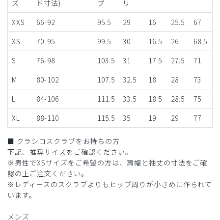
ズ
ド寸法)
プ
リ
XXS
66-92
95.5
29
16
25.5
67
XS
70-95
99.5
30
16.5
26
68.5
S
76-98
103.5
31
17.5
27.5
71
M
80-102
107.5
32.5
18
28
73
L
84-106
111.5
33.5
18.5
28.5
75
XL
88-110
115.5
35
19
29
77
■ クラシコスクラブをお持ちの方
下記、推奨サイズをご確認ください。
※男性でXSサイズをご希望の方は、肩幅と袖丈の寸法をご確
認の上ご注文ください。
※レディースのスクラブよりもヒップ周りが小さめに作られて
います。
メンズ