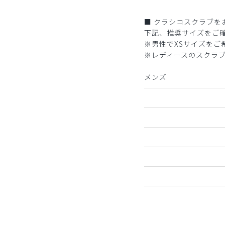
■ クラシコスクラブを
下記、推奨サイズをご
※男性でXSサイズを
※レディースのスクラ
メンズ