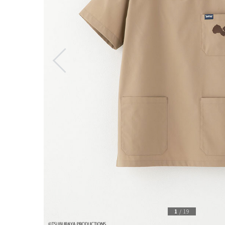
1
/
19