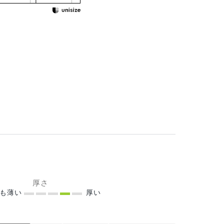
厚さ
ても薄い
厚い