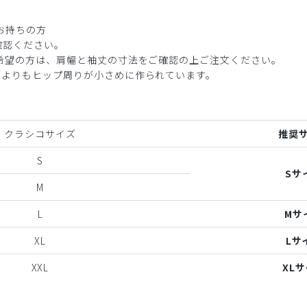
お持ちの方
確認ください。
ご希望の方は、肩幅と袖丈の寸法をご確認の上ご注文ください。
ブよりもヒップ周りが小さめに作られています。
クラシコサイズ
推奨
S
Sサ
M
L
Mサ
XL
Lサ
XXL
XL