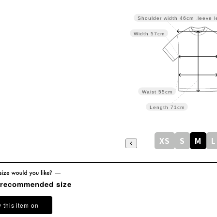
Sleeve l
Shoulder width
46cm
Width
57cm
Waist
55cm
Length
71cm
XS
S
M
L
 recommended size
y this item on