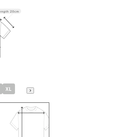
ength
20cm
XL