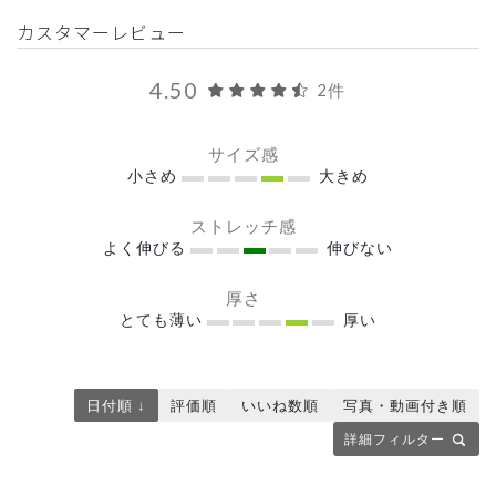
カスタマーレビュー
4.50
2件
サイズ感
小さめ
大きめ
ストレッチ感
よく伸びる
伸びない
厚さ
とても薄い
厚い
日付順 ↓
評価順
いいね数順
写真・動画付き順
詳細フィルター