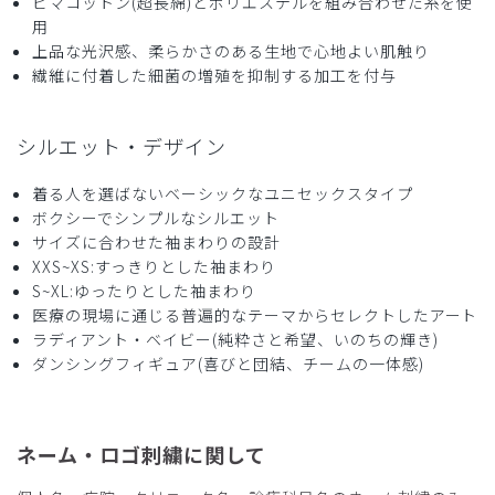
ピマコットン(超長綿)とポリエステルを組み合わせた糸を使
用
上品な光沢感、柔らかさのある生地で心地よい肌触り
繊維に付着した細菌の増殖を抑制する加工を付与
シルエット・デザイン
着る人を選ばないベーシックなユニセックスタイプ
ボクシーでシンプルなシルエット
サイズに合わせた袖まわりの設計
XXS~XS:すっきりとした袖まわり
S~XL:ゆったりとした袖まわり
医療の現場に通じる普遍的なテーマからセレクトしたアート
ラディアント・ベイビー(純粋さと希望、いのちの輝き)
ダンシングフィギュア(喜びと団結、チームの一体感)
ネーム・ロゴ刺繍に関して