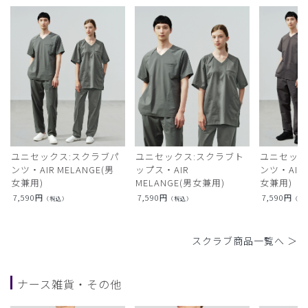
ユニセックス:スクラブパ
ユニセックス:スクラブト
ユニセック
ンツ・AIR MELANGE(男
ップス・AIR
ンツ・AIR L
女兼用)
MELANGE(男女兼用)
女兼用)
7,590
円
7,590
円
7,590
円
（税込）
（税込）
（税
スクラブ商品一覧へ ＞
ナース雑貨・その他