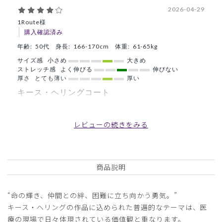
2026-04-29
1Route様
購入確認済み
年齢:
50代
身長:
166-170cm
体重:
61-65kg
サイズ感
小さめ
大きめ
ストレッチ感
よく伸びる
伸びない
厚さ
とても薄い
厚い
キース・ヘリングコート
作りはしっかりしていてキース・ヘリングのデザインも主張
しすぎずちょうどよく入っていてGOOD。横幅があるので
レビューの続きをみる
ちょっと大きめに見えます。
商品：
S24Scrub Canvas Club:Keith Haringコート(男
女兼用)/白/M
商品説明
役に立った
0
“命の輝き、仲間との絆、困難に立ち向かう勇気。”
キース・ヘリングの作品に込められた普遍的なテーマは、医
療の現場で日々体現されている価値観と重なります。