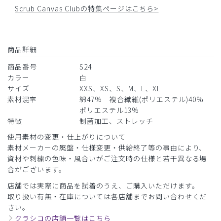
Scrub Canvas Clubの特集ページはこちら>
商品詳細
商品番号
S24
カラー
白
サイズ
XXS、XS、S、M、L、XL
素材混率
綿47% 複合繊維(ポリエステル)40%
ポリエステル13%
特徴
制菌加工、ストレッチ
使用素材の変更・仕上がりについて
素材メーカーの廃盤・仕様変更・供給終了等の事由により、
資材や刺繍の色味・風合いがご注文時の仕様と若干異なる場
合がございます。
店舗では実際に商品を試着のうえ、ご購入いただけます。
取り扱い有無・在庫については各店舗までお問い合わせくだ
さい。
クラシコの店舗一覧はこちら