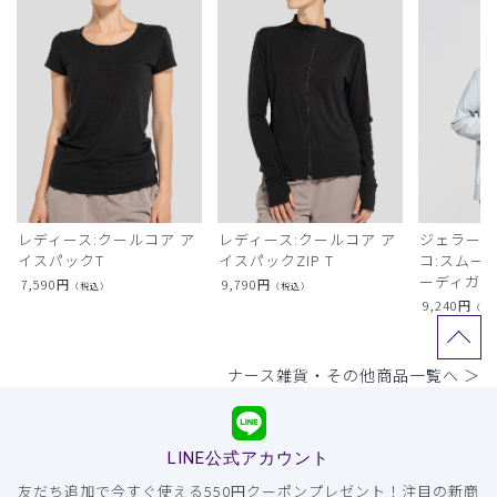
レディース:クールコア ア
レディース:クールコア ア
ジェラート
イスパックT
イスパックZIP T
コ:スムー
ーディガン
7,590
円
9,790
円
（税込）
（税込）
9,240
円
（税
ナース雑貨・その他商品一覧へ ＞
LINE公式アカウント
友だち追加で今すぐ使える550円クーポンプレゼント！注目の新商