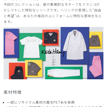
2026-02-04
今回のコレクションは、彼の象徴的なモチーフをクラシコが
randy51様
セレクトした特別なシリーズです。ヘリングが表現した“自由
購入確認済み
と希望”は、あなたの毎日のユニフォームに特別な意味を与え
年齢:
60代
身長:
181-185cm
体重:
86kg以上
ます。
キース ヘリング白衣を購入した件
値段は高いですが素材もデザインも良いのです。お掛けさま
で気分が上がります。
商品：
S24Scrub Canvas Club:Keith Haringコート(男
女兼用)/白/XL
役に立った
0
素材特徴
一部にリサイクル素材の再生PET糸を採用