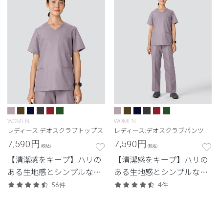
WOMEN
WOMEN
レディース:デオスクラブトップス
レディース:デオスクラブパンツ
7,590
円
7,590
円
(税込)
(税込)
【清潔感をキープ】ハリの
【清潔感をキープ】ハリの
ある生地感とシンプルなデ
ある生地感とシンプルなデ
ザイン。清潔感と快適さに
ザイン。清潔感と快適さに
56件
4件
配慮した定番・高機能モデ
配慮した定番・高機能モデ
ル。
ル。