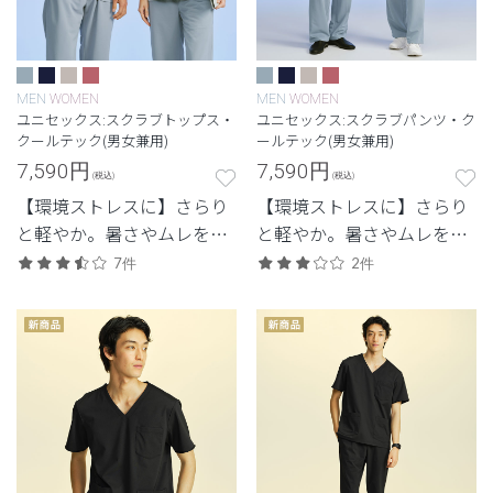
MEN
WOMEN
MEN
WOMEN
ユニセックス:スクラブトップス・
ユニセックス:スクラブパンツ・ク
クールテック(男女兼用)
ールテック(男女兼用)
7,590
円
7,590
円
(税込)
(税込)
【環境ストレスに】さらり
【環境ストレスに】さらり
と軽やか。暑さやムレを抑
と軽やか。暑さやムレを抑
え、快適さを重視した定
え、快適さを重視した定
7件
2件
番・高機能モデル。
番・高機能モデル。