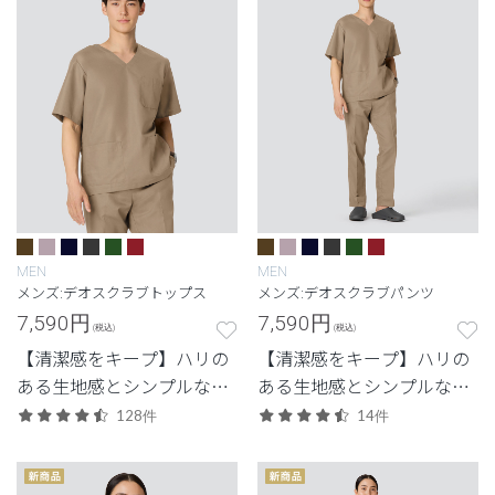
MEN
MEN
メンズ:デオスクラブトップス
メンズ:デオスクラブパンツ
7,590
円
7,590
円
(税込)
(税込)
【清潔感をキープ】ハリの
【清潔感をキープ】ハリの
ある生地感とシンプルなデ
ある生地感とシンプルなデ
ザイン。清潔感と快適さに
ザイン。清潔感と快適さに
128件
14件
配慮した定番・高機能モデ
配慮した定番・高機能モデ
ル。
ル。