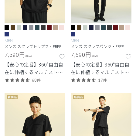
MEN
MEN
メンズ:スクラブトップス・FREE
メンズ:スクラブパンツ・FREE
7,590
円
7,590
円
(税込)
(税込)
【安心の定番】360°自由自
【安心の定番】360°自由自
在に伸縮するマルチストレ
在に伸縮するマルチストレ
ッチ素材を使用した定番・
ッチ素材を使用した定番・
68件
17件
高機能モデル。
高機能モデル。