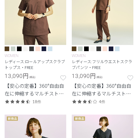
WOMEN
WOMEN
レディース:ロールアップスクラブ
レディース:フリルウエストスクラ
トップス・FREE
ブパンツ・FREE
13,090
円
13,090
円
(税込)
(税込)
【安心の定番】360°自由自
【安心の定番】360°自由自
在に伸縮するマルチストレ
在に伸縮するマルチストレ
ッチ素材を使用した定番・
ッチ素材を使用した定番・
18件
4件
高機能モデル。
高機能モデル。