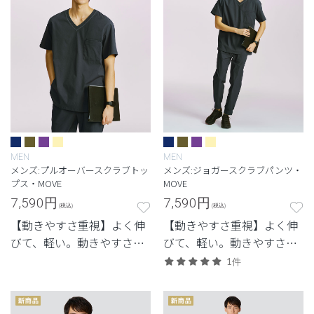
MEN
MEN
メンズ:プルオーバースクラブトッ
メンズ:ジョガースクラブパンツ・
プス・MOVE
MOVE
7,590
円
7,590
円
(税込)
(税込)
【動きやすさ重視】よく伸
【動きやすさ重視】よく伸
びて、軽い。動きやすさと
びて、軽い。動きやすさと
体感を重視した定番・高機
体感を重視した定番・高機
1件
能モデル。
能モデル。