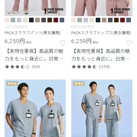
MEN
WOMEN
MEN
WOMEN
PACKスクラブパンツ(男女兼用)
PACKスクラブトップス(男女兼用)
6,259
円
6,259
円
(税込)
(税込)
【実用性重視】高品質の魅
【実用性重視】高品質の魅
力をもっと身近に。日常使
力をもっと身近に。日常使
いしやすいエントリーモデ
いしやすいエントリーモデ
36件
159件
ル。
ル。