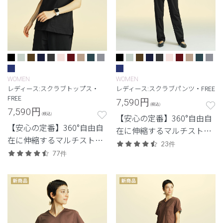
WOMEN
WOMEN
レディース:スクラブトップス・
レディース:スクラブパンツ・FREE
FREE
7,590
円
(税込)
7,590
円
(税込)
【安心の定番】360°自由自
【安心の定番】360°自由自
在に伸縮するマルチストレ
在に伸縮するマルチストレ
ッチ素材を使用した定番・
23件
ッチ素材を使用した定番・
77件
高機能モデル。
高機能モデル。