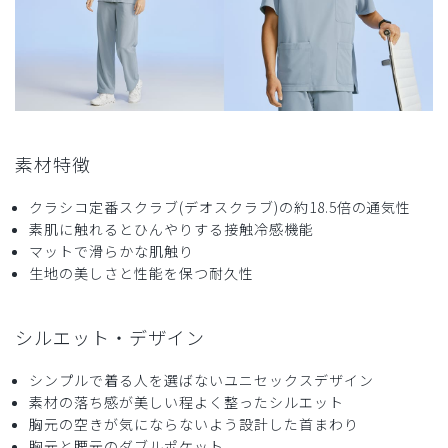
薄手で涼しい素材は冬でも暑くなりがちな病院では出番があ
ると思います。ラグランスリーブなのも好印象です。
一方首のスナップは1つなので脱ぎ着は多少の抵抗がありま
す。1番の疑問点はポケットです。斜めの作りの意義は病院
においてはほぼありません。白衣を上から羽織ったりすると
きに使いにくいことこの上なし。
これは普通の上から手を差し入れるタイプのほうが断然良い
素材特徴
です。その他が満点なだけに残念に思いました。
商品：
369ユニセックス:スクラブトップス・クールテッ
クラシコ定番スクラブ(デオスクラブ)の約18.5倍の通気性
ク(男女兼用)/ディープネイビー/M
素肌に触れるとひんやりする接触冷感機能
マットで滑らかな肌触り
生地の美しさと性能を保つ耐久性
役に立った
0
シルエット・デザイン
2026-07-17
シンプルで着る人を選ばないユニセックスデザイン
ご購入者様
素材の落ち感が美しい程よく整ったシルエット
購入確認済み
胸元の空きが気にならないよう設計した首まわり
年齢:
60代
身長:
151-155cm
体重:
56-60kg
胸元と腰元のダブルポケット