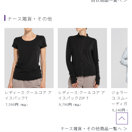
ナース雑貨・その他
レディース:クールコア ア
レディース:クールコア ア
ジェラート
イスパックT
イスパックZIP T
コ:スムー
ーディガン
7,590
円
9,790
円
（税込）
（税込）
9,240
円
（税
ナース雑貨・その他商品一覧へ ＞