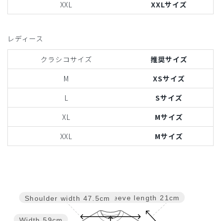
XXL
XXLサイズ
レディース
クラシコサイズ
推奨サイズ
M
XSサイズ
L
Sサイズ
XL
Mサイズ
XXL
Mサイズ
Sleeve length
21cm
Shoulder width
47.5cm
Width
59cm