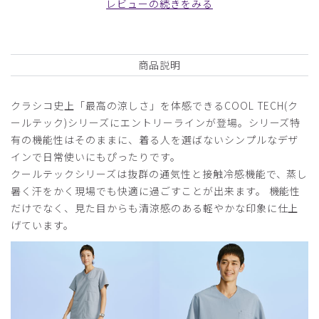
レビューの続きをみる
色も思っていたよりくすんでいる感じ
サイズ合わないため、今回は返品させていただきます。
商品：
369ユニセックス:スクラブトップス・クールテッ
ク(男女兼用)/グレイッシュブルー/S
商品説明
役に立った
0
クラシコ史上「最高の涼しさ」を体感できるCOOL TECH(ク
ールテック)シリーズにエントリーラインが登場。シリーズ特
有の機能性はそのままに、着る人を選ばないシンプルなデザ
インで日常使いにもぴったりです。
2026-07-20
クールテックシリーズは抜群の通気性と接触冷感機能で、蒸し
HK様
暑く汗をかく現場でも快適に過ごすことが出来ます。 機能性
購入確認済み
だけでなく、見た目からも清涼感のある軽やかな印象に仕上
年齢:
50代
身長:
171-175cm
体重:
66-70kg
げています。
サイズ感
小さめ
大きめ
ストレッチ感
よく伸びる
伸びない
厚さ
とても薄い
厚い
概ね満足
素材感、軽量性、生地のストレッチはどれも申し分ありませ
ん。