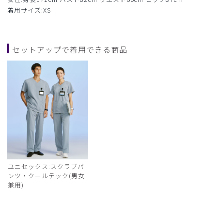
着用サイズ:XS
セットアップで着用できる商品
ユニセックス:スクラブパ
ンツ・クールテック(男女
兼用)