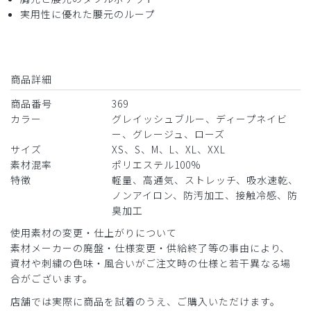
実用性に優れた腰元のループ
サイズ感
小さめ
大きめ
ストレッチ感
よく伸びる
伸びない
厚さ
とても薄い
厚い
ユニセックススクラブ
商品詳細
推奨サイズにしてみたら、お尻周りがぱんぱんでした。私の
体型の問題ですが…
商品番号
369
カラー
グレイッシュブルー、ディープネイビ
商品：
369ユニセックス:スクラブトップス・クールテッ
ー、グレージュ、ローズ
ク(男女兼用)/ディープネイビー/XS
サイズ
XS、S、M、L、XL、XXL
素材混率
ポリエステル100%
役に立った
0
特徴
軽量、高通気、ストレッチ、吸水速乾、
ノンアイロン、防汚加工、接触冷感、防
臭加工
使用素材の変更・仕上がりについて
2026-06-07
素材メーカーの廃盤・仕様変更・供給終了等の事由により、
なっち様
資材や刺繍の色味・風合いがご注文時の仕様と若干異なる場
購入確認済み
合がございます。
年齢:
40代
身長:
161-165cm
体重:
51-55kg
店舗では実際に商品を試着のうえ、ご購入いただけます。
サイズ感
小さめ
大きめ