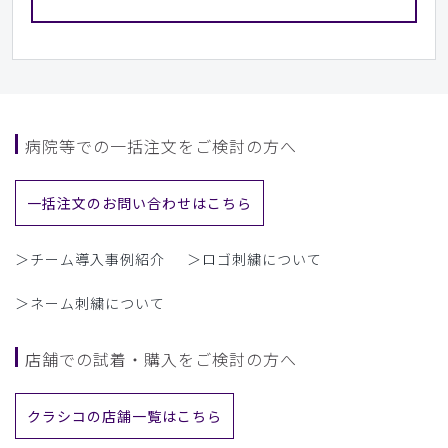
病院等での一括注文をご検討の方へ
一括注文のお問い合わせはこちら
＞チーム導入事例紹介
＞ロゴ刺繍について
＞ネーム刺繍について
店舗での試着・購入をご検討の方へ
クラシコの店舗一覧はこちら