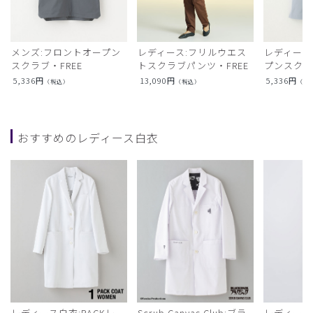
メンズ:フロントオープン
レディース:フリルウエス
レディース
スクラブ・FREE
トスクラブパンツ・FREE
プンスクラ
5,336
円
13,090
円
5,336
円
（税込）
（税込）
（税
おすすめのレディース白衣
レディース白衣:PACKレ
Scrub Canvas Club:ブラ
レディース