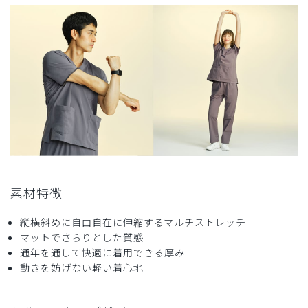
胸や脇のあき具合も程よく、着心地よいです。
商品：
O17レディース:ロールアップスクラブトップ
ス・FREE/ディープネイビー/M
役に立った
0
2025-10-19
ふみみ様
購入確認済み
素材特徴
年齢:
50代
身長:
151-155cm
体重:
46-50kg
ストレッチも効いて動きやすく軽いので気にいっています。
縦横斜めに自由自在に伸縮するマルチストレッチ
色も周りの方から好評です。
マットでさらりとした質感
商品：
O17レディース:ロールアップスクラブトップ
通年を通して快適に着用できる厚み
ス・FREE/ピンクベージュ/M
動きを妨げない軽い着心地
役に立った
0