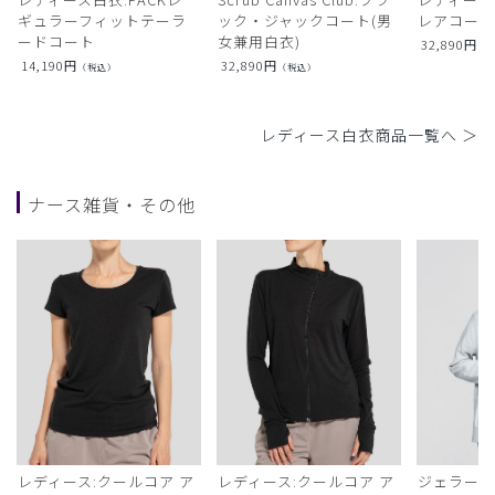
ギュラーフィットテーラ
ック・ジャックコート(男
レアコー
ードコート
女兼用白衣)
32,890
円
（
14,190
円
32,890
円
（税込）
（税込）
レディース白衣商品一覧へ ＞
ナース雑貨・その他
レディース:クールコア ア
レディース:クールコア ア
ジェラート