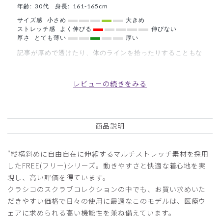
年齢:
30代
身長:
161-165cm
サイズ感
小さめ
大きめ
ストレッチ感
よく伸びる
伸びない
厚さ
とても薄い
厚い
記事が厚めで透けたり、体のラインを拾ったりすることもな
かったです。着心地が良く、動きやすいです。
商品：
O17レディース:ロールアップスクラブトップ
レビューの続きをみる
ス・FREE/オフホワイト/M
役に立った
0
商品説明
"縦横斜めに自由自在に伸縮するマルチストレッチ素材を採用
2026-03-10
したFREE(フリー)シリーズ。動きやすさと快適な着心地を実
tumu様
現し、高い評価を得ています。
購入確認済み
クラシコのスクラブコレクションの中でも、お買い求めいた
年齢:
40代
身長:
151-155cm
体重:
46-50kg
だきやすい価格で日々の使用に最適なこのモデルは、医療ウ
着やすい
ェアに求められる高い機能性を兼ね備えています。