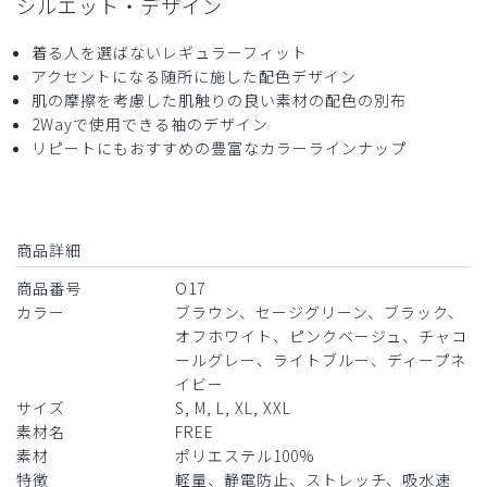
シルエット・デザイン
着る人を選ばないレギュラーフィット
アクセントになる随所に施した配色デザイン
2025-07-26
肌の摩擦を考慮した肌触りの良い素材の配色の別布
イタチ様
2Wayで使用できる袖のデザイン
購入確認済み
リピートにもおすすめの豊富なカラーラインナップ
年齢:
30代
身長:
161-165cm
体重:
61-65kg
高評価
サンプルなのにおしゃれで、生地か薄いのにしっかりして
商品詳細
る。まわりの評価も高いです。色調も落ち着いているのに可
愛いです
商品番号
O17
カラー
ブラウン、セージグリーン、ブラック、
商品：
O17レディース:ロールアップスクラブトップ
ス・FREE/ピンクベージュ/L
オフホワイト、ピンクベージュ、チャコ
ールグレー、ライトブルー、ディープネ
イビー
役に立った
2
サイズ
S, M, L, XL, XXL
素材名
FREE
素材
ポリエステル100%
特徴
軽量、静電防止、ストレッチ、吸水速
2025-07-03