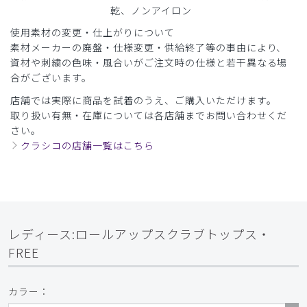
乾、ノンアイロン
ご購入者様
使用素材の変更・仕上がりについて
購入確認済み
素材メーカーの廃盤・仕様変更・供給終了等の事由により、
年齢:
30代
身長:
171-175cm
体重:
61-65kg
資材や刺繍の色味・風合いがご注文時の仕様と若干異なる場
顧客のニーズに合わせた丁寧な対応に感謝
合がございます。
各サイズのサンプルの貸し出し、発注や返品の案内に関し
店舗では実際に商品を試着のうえ、ご購入いただけます。
て、カスタマーサービスのご担当者さまが丁寧でその後の発
取り扱い有無・在庫については各店舗までお問い合わせくだ
注がなかった際もフォローアップしていただき非常に助かり
さい。
ました。従業員が店舗で試着する手間がなく満足しました。
クラシコの店舗一覧はこちら
また、2020年もしくは2021年に購入して、色褪せや破れ
などなく高い耐久性を実感しておりました。今回注文しまし
た商品はストレッチ素材で、カラーについても若年層から年
配層までの様々な従業員に喜ばれ良かったです。
商品：
O17レディース:ロールアップスクラブトップ
レディース:ロールアップスクラブトップス・
ス・FREE/チャコールグレー/L
FREE
役に立った
0
カラー：