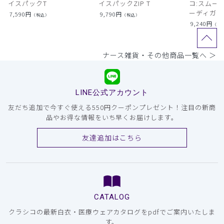
イスパックT
イスパックZIP T
コ:スムー
ーディガン
7,590
円
9,790
円
（税込）
（税込）
9,240
円
（税
ナース雑貨・その他商品一覧へ ＞
LINE公式アカウント
友だち追加で今すぐ使える550円クーポンプレゼント！注目の新商
品やお得な情報をいち早くお届けします。
友達追加はこちら
CATALOG
クラシコの最新白衣・医療ウェアカタログをpdfでご案内いたしま
す。