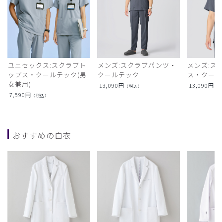
ユニセックス:スクラブト
メンズ:スクラブパンツ・
メンズ:ス
ップス・クールテック(男
クールテック
ス・クー
女兼用)
13,090
円
13,090
円
（税込）
（
7,590
円
（税込）
おすすめの白衣