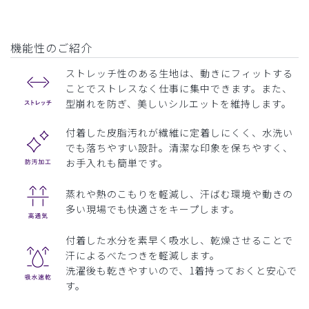
機能性のご紹介
ストレッチ性のある生地は、動きにフィットする
ことでストレスなく仕事に集中できます。また、
型崩れを防ぎ、美しいシルエットを維持します。
付着した皮脂汚れが繊維に定着しにくく、水洗い
でも落ちやすい設計。清潔な印象を保ちやすく、
お手入れも簡単です。
蒸れや熱のこもりを軽減し、汗ばむ環境や動きの
多い現場でも快適さをキープします。
付着した水分を素早く吸水し、乾燥させることで
汗によるべたつきを軽減します。
洗濯後も乾きやすいので、1着持っておくと安心で
す。