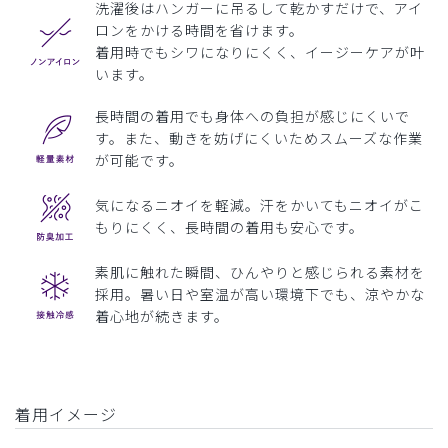
洗濯後はハンガーに吊るして乾かすだけで、アイ
ロンをかける時間を省けます。
着用時でもシワになりにくく、イージーケアが叶
います。
長時間の着用でも身体への負担が感じにくいで
す。また、動きを妨げにくいためスムーズな作業
が可能です。
気になるニオイを軽減。汗をかいてもニオイがこ
もりにくく、長時間の着用も安心です。
素肌に触れた瞬間、ひんやりと感じられる素材を
採用。暑い日や室温が高い環境下でも、涼やかな
着心地が続きます。
着用イメージ