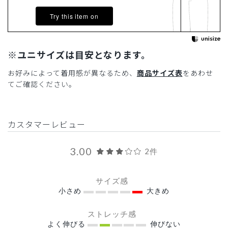
Try this item on
※ユニサイズは目安となります。
お好みによって着用感が異なるため、
商品サイズ表
をあわせ
てご確認ください。
カスタマーレビュー
3.00
2件
サイズ感
小さめ
大きめ
ストレッチ感
よく伸びる
伸びない