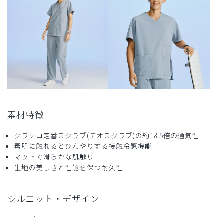
素材特徴
クラシコ定番スクラブ(デオスクラブ)の約18.5倍の通気性
素肌に触れるとひんやりする接触冷感機能
マットで滑らかな肌触り
生地の美しさと性能を保つ耐久性
シルエット・デザイン