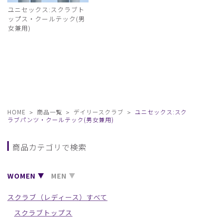
ユニセックス:スクラブト
ップス・クールテック(男
女兼用)
HOME
商品一覧
デイリースクラブ
ユニセックス:スク
ラブパンツ・クールテック(男女兼用)
商品カテゴリで検索
WOMEN
MEN
スクラブ（レディース）すべて
スクラブトップス