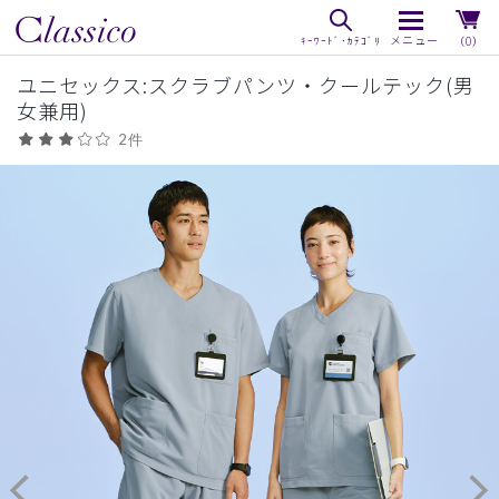
（0）
ユニセックス:スクラブパンツ・クールテック(男
女兼用)
2件