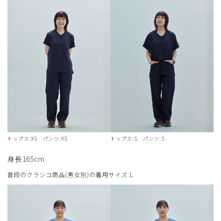
トップス:XS パンツ:XS
トップス:S パンツ:S
身長165cm
普段のクラシコ商品(男女別)の着用サイズ:L