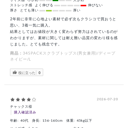
ストレッチ感
よく伸びる
伸びない
厚さ
とても薄い
厚い
2年前に非常に心地よい素材で必ず次もクラシコで買おうと
思い、3着一気に購入。
結果としてはお値段が大きく変わらず努力はされているのが
わかりますが、素材に関しては耐え難い品質の変わり様を感
じました。とても残念です。
商品：
345PACKスクラブトップス(男女兼用)/ディープ
ネイビー/L
役に立った
0
2026-07-20
チャックス様
購入確認済み
年齢:
40代
身長:
156-160cm
体重:
45kg以下