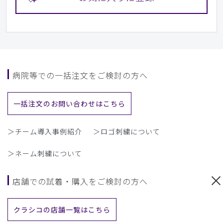
病院等での一括注文をご検討の方へ
一括注文のお問い合わせはこちら
＞チーム導入事例紹介
＞ロゴ刺繍について
＞ネーム刺繍について
店舗での試着・購入をご検討の方へ
クラシコの店舗一覧はこちら