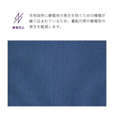
生地自体に静電気の発生を防ぐための繊維が
織り込まれているため、着脱の際の静電気の
発生を軽減します。