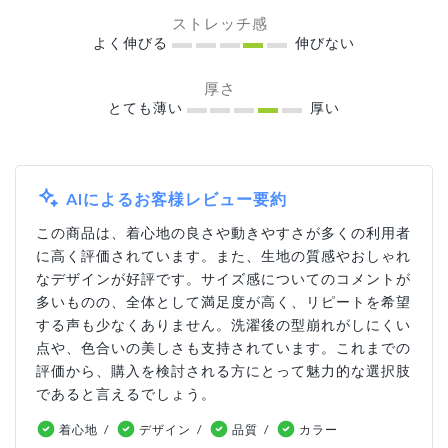
ストレッチ感
よく伸びる
伸びない
厚さ
とても薄い
厚い
AIによるお客様レビュー要約
この商品は、着心地の良さや動きやすさが多くの利用者
に高く評価されています。また、生地の質感やおしゃれ
なデザインが好評です。サイズ感についてのコメントが
多いものの、全体として満足度が高く、リピートを希望
する声も少なくありません。洗濯後の型崩れがしにくい
点や、色合いの美しさも支持されています。これまでの
評価から、購入を検討される方にとって魅力的な選択肢
であると言えるでしょう。
着心地
デザイン
品質
カラー