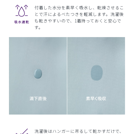
付着した水分を素早く吸水し、乾燥させるこ
とで汗によるべたつきを軽減します。洗濯後
も乾きやすいので、1着持っておくと安心で
す。
洗濯後はハンガーに吊るして乾かすだけで、