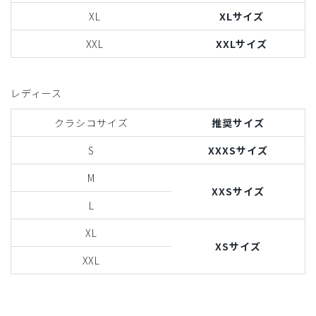
XL
XLサイズ
XXL
XXLサイズ
レディース
クラシコサイズ
推奨サイズ
S
XXXSサイズ
M
XXSサイズ
L
XL
XSサイズ
XXL