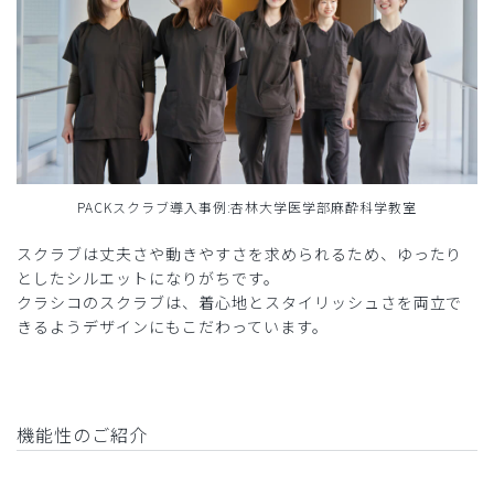
PACKスクラブ導入事例:杏林大学医学部麻酔科学教室
スクラブは丈夫さや動きやすさを求められるため、ゆったり
としたシルエットになりがちです。
クラシコのスクラブは、着心地とスタイリッシュさを両立で
きるようデザインにもこだわっています。
機能性のご紹介