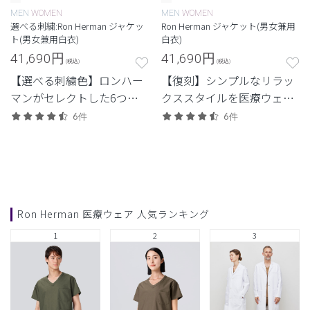
MEN
WOMEN
MEN
WOMEN
選べる刺繍:Ron Herman ジャケッ
Ron Herman ジャケット(男女兼用
ト(男女兼用白衣)
白衣)
41,690
円
41,690
円
(税込)
(税込)
【選べる刺繍色】ロンハー
【復刻】シンプルなリラッ
マンがセレクトした6つの
クススタイルを医療ウェア
刺繍色からつくる特別なジ
に落とし込んだロンハーマ
6件
6件
ャケット白衣。
ンとのコレクション。 カジ
ュアルさと品格を両立させ
たジャケット白衣。
Ron Herman 医療ウェア 人気ランキング
1
2
3