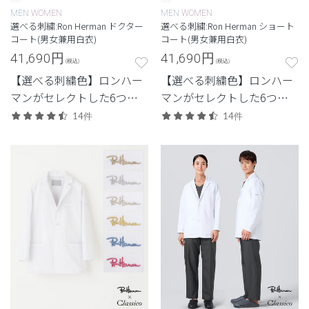
MEN
WOMEN
MEN
WOMEN
選べる刺繍:Ron Herman ドクター
選べる刺繍:Ron Herman ショート
コート(男女兼用白衣)
コート(男女兼用白衣)
41,690
円
41,690
円
(税込)
(税込)
【選べる刺繍色】ロンハー
【選べる刺繍色】ロンハー
マンがセレクトした6つの
マンがセレクトした6つの
刺繍色からつくる特別なド
刺繍色からつくる特別なシ
14件
14件
クターコート。
ョートコート。