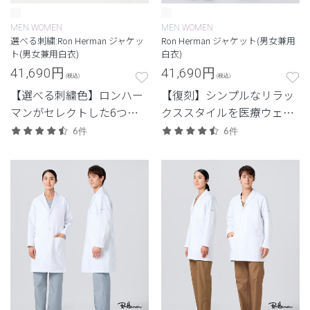
MEN
WOMEN
MEN
WOMEN
選べる刺繍:Ron Herman ジャケッ
Ron Herman ジャケット(男女兼用
ト(男女兼用白衣)
白衣)
41,690
円
41,690
円
(税込)
(税込)
【選べる刺繍色】ロンハー
【復刻】シンプルなリラッ
マンがセレクトした6つの
クススタイルを医療ウェア
刺繍色からつくる特別なジ
に落とし込んだロンハーマ
6件
6件
ャケット白衣。
ンとのコレクション。 カジ
ュアルさと品格を両立させ
たジャケット白衣。