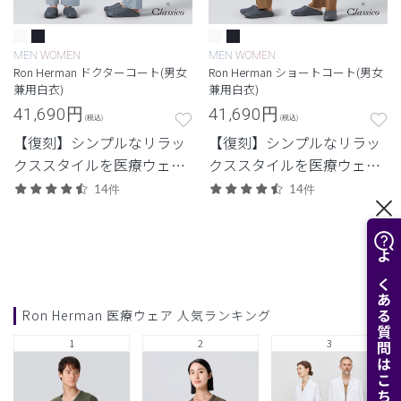
MEN
WOMEN
MEN
WOMEN
Ron Herman ドクターコート(男女
Ron Herman ショートコート(男女
兼用白衣)
兼用白衣)
41,690
円
41,690
円
(税込)
(税込)
【復刻】シンプルなリラッ
【復刻】シンプルなリラッ
クススタイルを医療ウェア
クススタイルを医療ウェア
に落とし込んだロンハーマ
に落とし込んだロンハーマ
14件
14件
ンとのコレクション。ファ
ンとのコレクション。立っ
ッション性と機能性を兼ね
ても座っても美しい丈感の
備えたドクターコート。
ショートコート。
よくある質問はこちら
Ron Herman 医療ウェア 人気ランキング
1
2
3