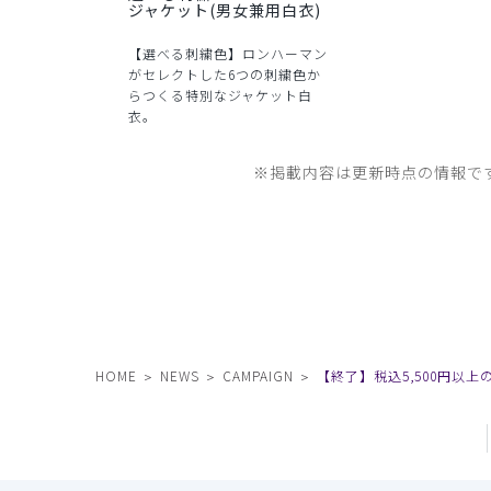
ジャケット(男女兼用白衣)
【選べる刺繍色】ロンハーマン
がセレクトした6つの刺繍色か
らつくる特別なジャケット白
衣。
※掲載内容は更新時点の情報で
HOME
NEWS
CAMPAIGN
【終了】税込5,500円以上