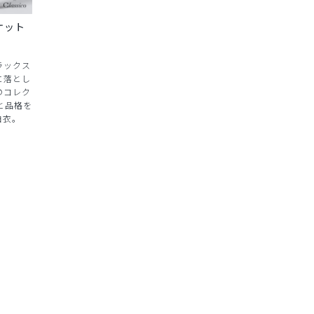
ャケット
ラックス
に落とし
のコレク
と品格を
白衣。