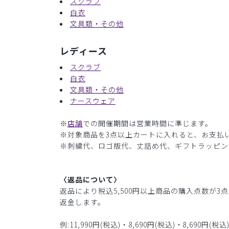
スクラブ
白衣
文具類・その他
レディース
スクラブ
白衣
文具類・その他
ナースウェア
※
店舗
での開催期間は営業時間に準じます。
※対象商品を3点以上カートに入れると、お支払い
※刺繍代、ロゴ版代、丈詰め代、ギフトラッピン
〈返品について〉
返品により税込5,500円以上商品の購入点数が
返金します。
例:11,990円(税込)・8,690円(税込)・8,69