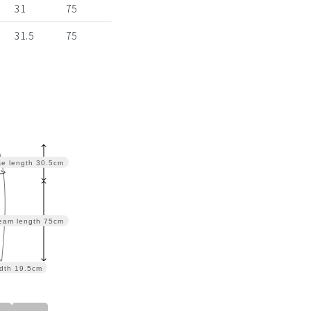
31
75
31.5
75
se length
30.5cm
eam length
75cm
dth
19.5cm