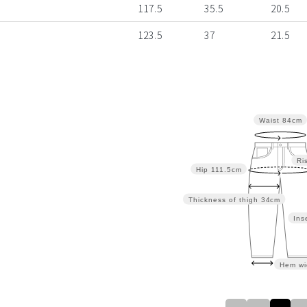
117.5
35.5
20.5
123.5
37
21.5
Waist
84cm
Ri
Hip
111.5cm
Thickness of thigh
34cm
Ins
Hem wi