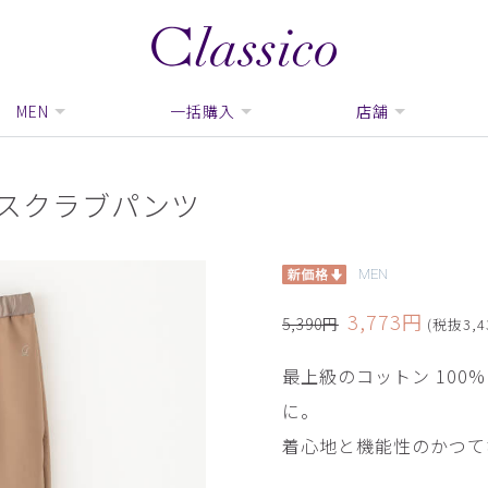
MEN
一括購入
店舗
ンスクラブパンツ
MEN
3,773円
5,390円
(税抜3,4
最上級のコットン 100
に。
着心地と機能性のかつて