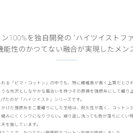
ン100%を独自開発の “ハイツイストファ
機能性のかつてない融合が実現したメン
られる「ピマ・コットン」の中でも、特に繊維長が長く上質だとさ
ような光沢としなやかな風合いを持つその原綿を強撚糸にして織り
上げたのが「ハイツイスト」シリーズです。
かけた強撚糸を二重織りにした生地は、耐久性が高く、コットン1
、縮みにくくシワになりづらい。繰り返し洗っても色が落ちにくい
工夫を施しています。
補うことで、かつてない理想的なコットン生地が完成しました。