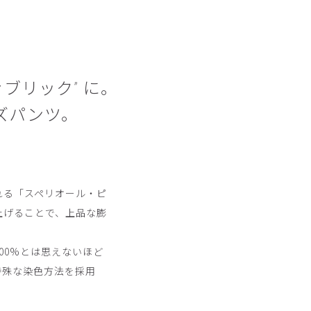
ブリック” に。
ズパンツ。
れる「スペリオール・ピ
上げることで、上品な膨
00%とは思えないほど
特殊な染色方法を採用