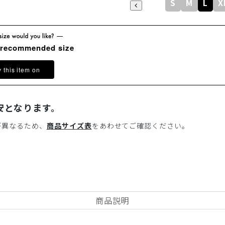
S
M
L
X
 recommended size
y this item on
安となります。
が異なるため、
商品サイズ表
をあわせてご確認ください。
商品説明