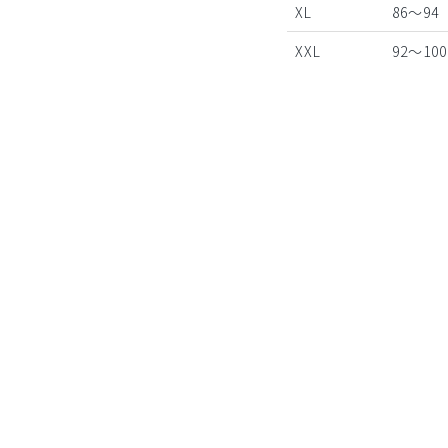
XL
86～94
XXL
92～100