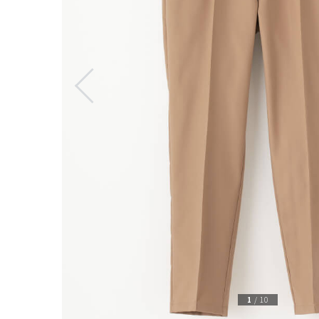
1
/
10