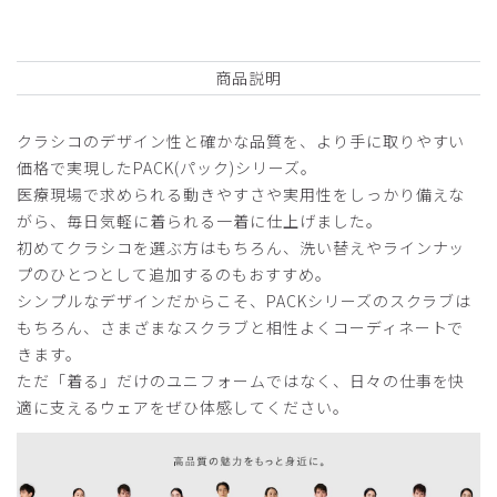
ードコート/白/XL
役に立った
0
商品説明
クラシコのデザイン性と確かな品質を、より手に取りやすい
価格で実現したPACK(パック)シリーズ。
2026-07-17
医療現場で求められる動きやすさや実用性をしっかり備えな
ご購入者様
がら、毎日気軽に着られる一着に仕上げました。
購入確認済み
初めてクラシコを選ぶ方はもちろん、洗い替えやラインナッ
年齢:
40代
身長:
161-165cm
体重:
66-70kg
プのひとつとして追加するのもおすすめ。
サイズ感
小さめ
大きめ
シンプルなデザインだからこそ、PACKシリーズのスクラブは
ストレッチ感
よく伸びる
伸びない
もちろん、さまざまなスクラブと相性よくコーディネートで
厚さ
とても薄い
厚い
きます。
ポケットが深いためか、位置の問題か、座っているときにポ
ただ「着る」だけのユニフォームではなく、日々の仕事を快
ケットが逆さになり、中身がよく落ちる。
適に支えるウェアをぜひ体感してください。
商品：
368メンズ白衣:PACKリラックスフィットテーラ
ードコート/白/L