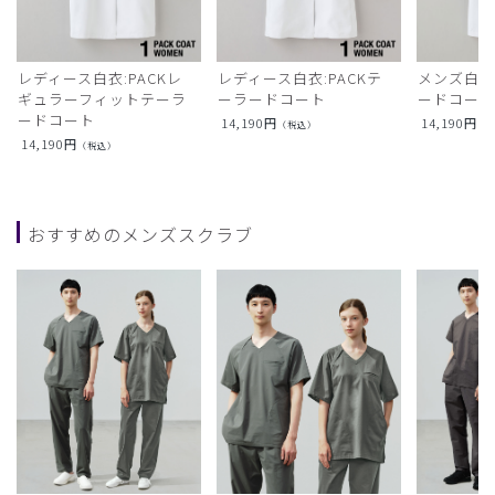
レディース白衣:PACKレ
レディース白衣:PACKテ
メンズ白衣:
ギュラーフィットテーラ
ーラードコート
ードコー
ードコート
14,190
円
14,190
円
（税込）
（
14,190
円
（税込）
おすすめのメンズスクラブ