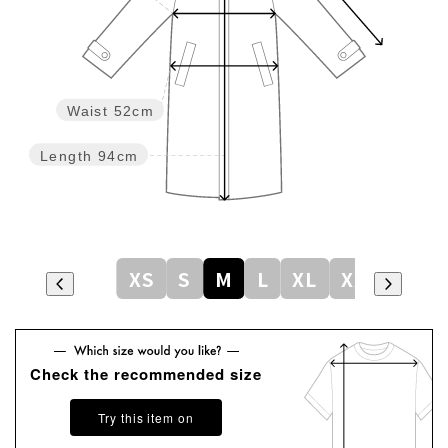
Waist
52cm
Length
94cm
XS
S
M
L
XL
XXL
Check the recommended size
Try this item on