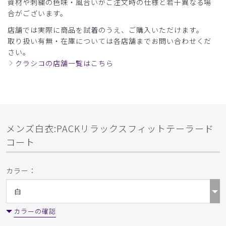
資材や刺繍の色味・風合いがご注文時の仕様と若干異なる場
年齢:
20代
身長:
166-170cm
体重:
71-75kg
合がございます。
サイズ感
小さめ
大きめ
店舗では実際に商品を試着のうえ、ご購入いただけます。
ストレッチ感
よく伸びる
伸びない
取り扱い有無・在庫については各店舗までお問い合わせくだ
厚さ
とても薄い
厚い
さい。
着心地がいい。ツヤっとしてて見た目もすごくいい。
クラシコの店舗一覧はこちら
商品：
368メンズ白衣:PACKリラックスフィットテーラ
ードコート/白/L
役に立った
0
メンズ白衣:PACKリラックスフィットテーラード
コート
​1
​2
カラー：
カラーの確認