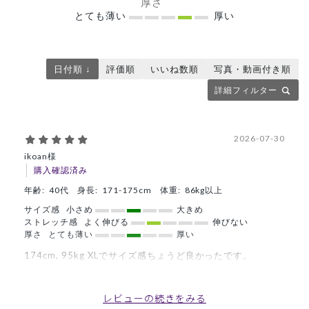
厚さ
とても薄い
厚い
日付順 ↓
評価順
いいね数順
写真・動画付き順
詳細フィルター
2026-07-30
ikoan様
購入確認済み
年齢:
40代
身長:
171-175cm
体重:
86kg以上
サイズ感
小さめ
大きめ
ストレッチ感
よく伸びる
伸びない
厚さ
とても薄い
厚い
174cm, 95kg XLでサイズ感ちょうど良かったです。
質感、肌触り、シルエットバッチリです。
クラシコはじめての方にぴったりに価格帯だと思います。
レビューの続きをみる
商品：
368メンズ白衣:PACKリラックスフィットテーラ