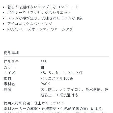
2026-05-11
着る人を選ばないシンプルなロングコート
ご購入者様
ボクシーでリラクシングなシルエット
購入確認済み
スリムな襟が生む、洗練されたモダンな印象
年齢:
60代
身長:
171-175cm
体重:
81-85kg
アイコニックなパイピング
サイズ感
小さめ
大きめ
PACKシリーズオリジナルのネームタグ
ストレッチ感
よく伸びる
伸びない
厚さ
とても薄い
厚い
洗練されたデザインでシルエットも抜群ですが少し重いです
ね。
商品詳細
商品：
368メンズ白衣:PACKリラックスフィットテーラ
商品番号
368
ードコート/白/XL
カラー
白
サイズ
XS、S 、M、L、XL、XXL
役に立った
0
素材
ポリエステル100%
素材名
PACK
特徴
透け防止、ノンアイロン、吸水速乾、静
電防止、工業洗濯対応
2026-04-30
使用素材の変更・仕上がりについて
ご購入者様
素材メーカーの廃盤・仕様変更・供給終了等の事由により、
購入確認済み