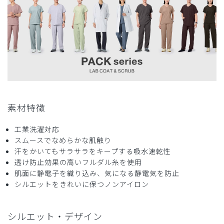
役に立った
0
2026-07-15
ご購入者様
購入確認済み
年齢:
40代
身長:
161-165cm
体重:
61-65kg
サイズ感
小さめ
大きめ
素材特徴
ストレッチ感
よく伸びる
伸びない
厚さ
とても薄い
厚い
工業洗濯対応
少しポケットの位置が低い。裏ポケットが欲しかった。
スムースでなめらかな肌触り
商品：
368メンズ白衣:PACKリラックスフィットテーラ
汗をかいてもサラサラをキープする吸水速乾性
ードコート/白/M
透け防止効果の高いフルダル糸を使用
肌面に静電子を織り込み、気になる静電気を防止
役に立った
0
シルエットをきれいに保つノンアイロン
シルエット・デザイン