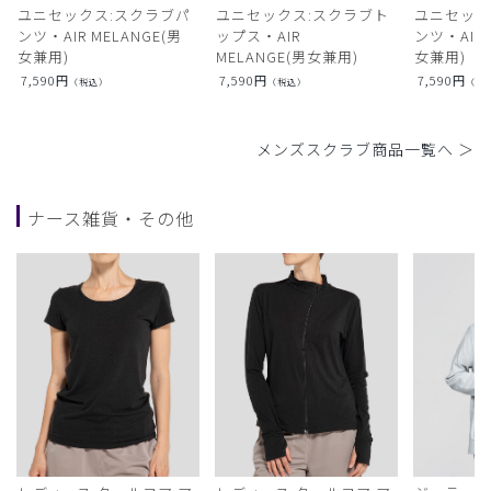
ユニセックス:スクラブパ
ユニセックス:スクラブト
ユニセック
ンツ・AIR MELANGE(男
ップス・AIR
ンツ・AIR L
女兼用)
MELANGE(男女兼用)
女兼用)
7,590
円
7,590
円
7,590
円
（税込）
（税込）
（税
メンズスクラブ商品一覧へ ＞
ナース雑貨・その他