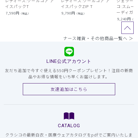
レディース:クールコア ア
レディース:クールコア ア
ジェラート
イスパックT
イスパックZIP T
コ:スムー
ーディガン
7,590
円
9,790
円
（税込）
（税込）
9,240
円
（税
ナース雑貨・その他商品一覧へ ＞
LINE公式アカウント
友だち追加で今すぐ使える550円クーポンプレゼント！注目の新商
品やお得な情報をいち早くお届けします。
友達追加はこちら
CATALOG
クラシコの最新白衣・医療ウェアカタログをpdfでご案内いたしま