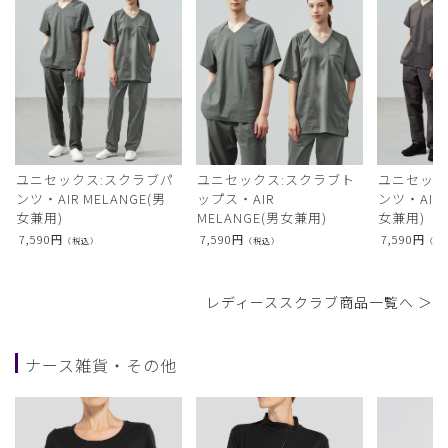
ユニセックス:スクラブパ
ユニセックス:スクラブト
ユニセック
ンツ・AIR MELANGE(男
ップス・AIR
ンツ・AIR L
女兼用)
MELANGE(男女兼用)
女兼用)
7,590
円
7,590
円
7,590
円
（税込）
（税込）
（税
レディーススクラブ商品一覧へ ＞
ナース雑貨・その他