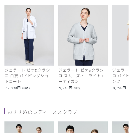
ジェラート ピケ&クラシ
ジェラート ピケ&クラシ
ジェラート
コ 白衣:パイピングショー
コ:スムーズィーライトカ
コ:パイピ
トコート
ーディガン
ンツ
32,890
円
9,240
円
8,690
円
（税込）
（税込）
（税
おすすめのレディーススクラブ