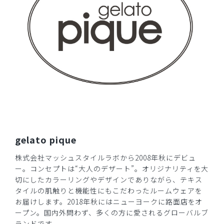
2025-01-03
りりぃ様
購入確認済み
年齢:
50代
身長:
161-165cm
体重:
45kg以下
可愛い
さすがジェラピケ肌触りがとても良いしあったかいです。ロ
ングも検討中です。
商品：
681ジェラート ピケ&クラシコ:スムーズィーショ
gelato pique
ートカーディガン/ネイビー/フリー
株式会社マッシュスタイルラボから2008年秋にデビュ
役に立った
0
ー。コンセプトは“大人のデザート”。オリジナリティを大
切にしたカラーリングやデザインでありながら、テキス
タイルの肌触りと機能性にもこだわったルームウェアを
お届けします。2018年秋にはニューヨークに路面店をオ
​1
​2
ープン。国内外問わず、多くの方に愛されるグローバルブ
ランドです。