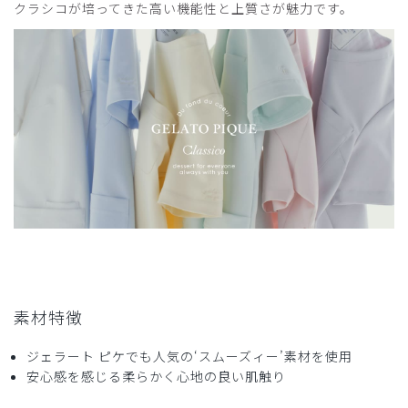
クラシコが培ってきた高い機能性と上質さが魅力です。
気に入りました。
商品：
681ジェラート ピケ&クラシコ:スムーズィーショ
ートカーディガン/ネイビー/フリー
役に立った
1
2025-11-08
まつ様
購入確認済み
年齢:
50代
身長:
156-160cm
体重:
56-60kg
カーディガン
素材特徴
少し、派手すぎました。ロングの色味と違い光沢があり、若
者向きかなと思います。
ジェラート ピケでも人気の‘スムーズィー’素材を使用
商品：
681ジェラート ピケ&クラシコ:スムーズィーショ
安心感を感じる柔らかく心地の良い肌触り
ートカーディガン/ネイビー/フリー