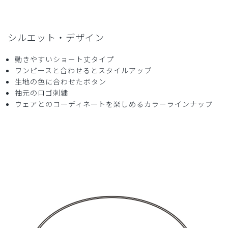
役に立った
0
シルエット・デザイン
2025-02-28
動きやすいショート丈タイプ
ワンピースと合わせるとスタイルアップ
ご購入者様
生地の色に合わせたボタン
購入確認済み
袖元のロゴ刺繍
年齢:
20代
身長:
161-165cm
ウェアとのコーディネートを楽しめるカラーラインナップ
ジムをしている従姉妹にプレゼントで贈りました。
モコモコしすぎず、それでいて肌触りもよくて気に入ってく
れました。
前にポケットがあるのも高ポイントです
色味が落ち着いていてお姉様方にも目がつけられにくくとて
も素晴らしかったです
商品：
681ジェラート ピケ&クラシコ:スムーズィーショ
ートカーディガン/ネイビー/フリー
役に立った
0