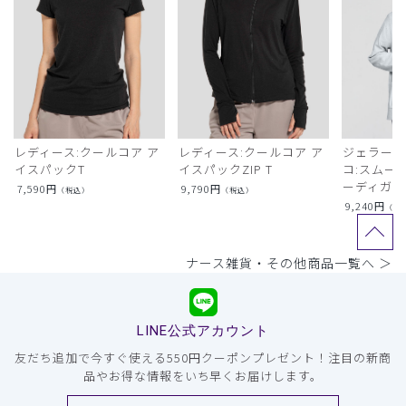
レディース:クールコア ア
レディース:クールコア ア
ジェラート
イスパックT
イスパックZIP T
コ:スムー
ーディガン
7,590
円
9,790
円
（税込）
（税込）
9,240
円
（税
ナース雑貨・その他商品一覧へ ＞
LINE公式アカウント
友だち追加で今すぐ使える550円クーポンプレゼント！注目の新商
品やお得な情報をいち早くお届けします。