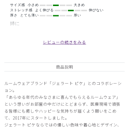
サイズ感
小さめ
大きめ
ストレッチ感
よく伸びる
伸びない
厚さ
とても薄い
厚い
姉に
姉にプレゼントして喜んでもらえた。丈も良かった
レビューの続きをみる
商品：
681ジェラート ピケ&クラシコ:スムーズィーショ
ートカーディガン/ブルー/フリー
役に立った
0
商品説明
ルームウェアブランド「ジェラート ピケ」とのコラボレーシ
2025-11-30
ョン。
りなっしー様
「あらゆる年代のみなさまに喜んでもらえるルームウェア」
購入確認済み
という想いがお部屋の中だけにとどまらず、医療現場で頑張
年齢:
30代
身長:
156-160cm
体重:
61-65kg
る皆様にも癒しやハッピーな気持ちが届くよう願いをこめ
て、2017年にスタートしました。
また買いたい
ジェラート ピケならではの優しい色味や着心地とデザイン、
また同じの買うかもです。