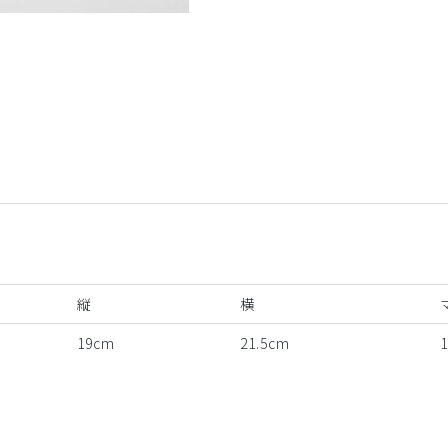
しろくま
縦
横
19cm
21.5cm