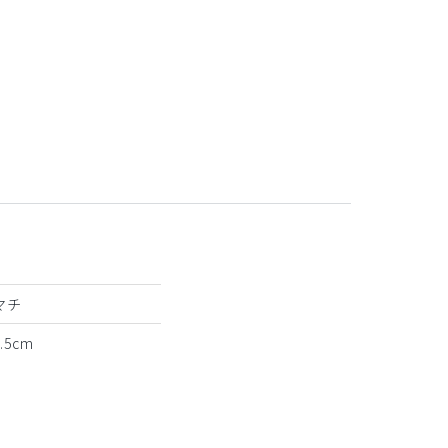
小花
マチ
1.5cm