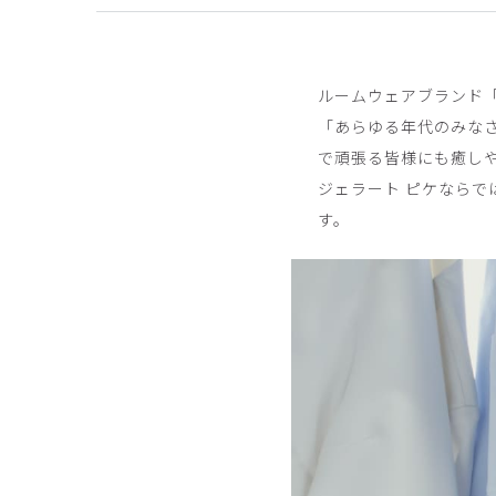
役に立った
0
ルームウェアブランド「
「あらゆる年代のみな
らんらん様
購入確認済み
で頑張る皆様にも癒しや
ジェラート ピケなら
年齢:
50代
身長:
156-160cm
体重:
56-60kg
す。
サイズ感
小さめ
大きめ
ストレッ
かわちい
いろんなものが入る。軽い。肩凝りがマシになった
商品：
685ジェラート ピケ&クラシコ:ショルダ
役に立った
0