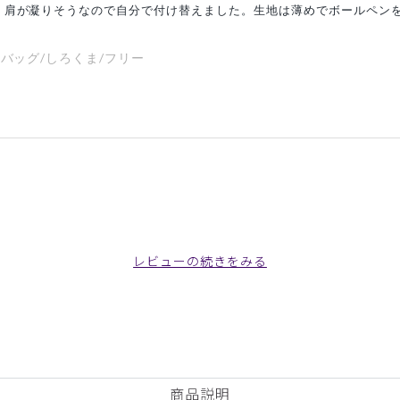
。肩が凝りそうなので自分で付け替えました。生地は薄めでボールペン
ーバッグ/しろくま/フリー
チ感
よく伸びる
伸びない
厚さ
とても薄い
レビューの続きをみる
良かったです。
ーバッグ/しろくま/フリー
商品説明