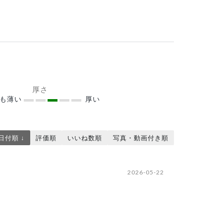
厚さ
ても薄い
厚い
日付順 ↓
評価順
いいね数順
写真・動画付き順
2026-05-22