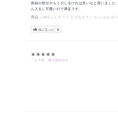
肩紐の部分がもう少し太ければ良いなと思いました
ん入るし可愛いので満足です。
商品：
685ジェラート ピケ&クラシコ:ショルダ
役に立った
0
くま子様
購入確認済み
年齢:
50代
身長:
156-160cm
体重:
56-60kg
サイズ感
小さめ
大きめ
ストレッ
かわいいし使いやすいです
訪問看護で使っています。
着脱しやすく、ペンなども落ちにくいので購入して
職場の方からも褒められます。
商品：
685ジェラート ピケ&クラシコ:ショルダ