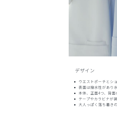
ご購入者様
購入確認済み
年齢:
50代
身長:
161-165cm
体重:
51-55kg
バッグ本体の大きさもポケットの数や位置、収納能
商品：
685ジェラート ピケ&クラシコ:ショルダー
役に立った
2
ご購入者様
購入確認済み
デザイン
年齢:
40代
身長:
151-155cm
ウエストポーチとショ
とても可愛いくて、気に入りました。また、軽くて
表面は撥水性があり
商品：
685ジェラート ピケ&クラシコ:ショルダ
本体、正面4つ、背面
テープやカラビナが
役に立った
0
大人っぽく落ち着き