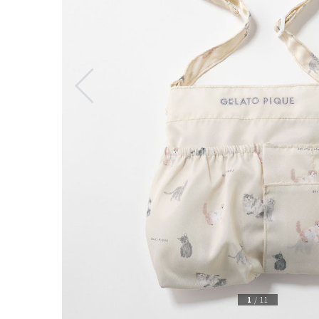
1
/
11