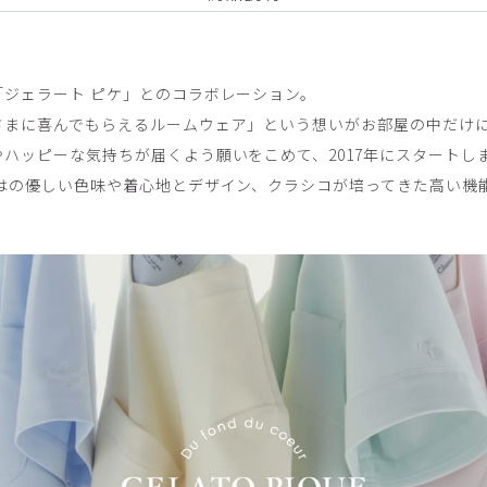
ジェラート ピケ」とのコラボレーション。
さまに喜んでもらえるルームウェア」という想いがお部屋の中だけ
ハッピーな気持ちが届くよう願いをこめて、2017年にスタートし
ではの優しい色味や着心地とデザイン、クラシコが培ってきた高い機
チ感
よく伸びる
伸びない
厚さ
とても薄い
。
ーバッグ/しろくま/フリー