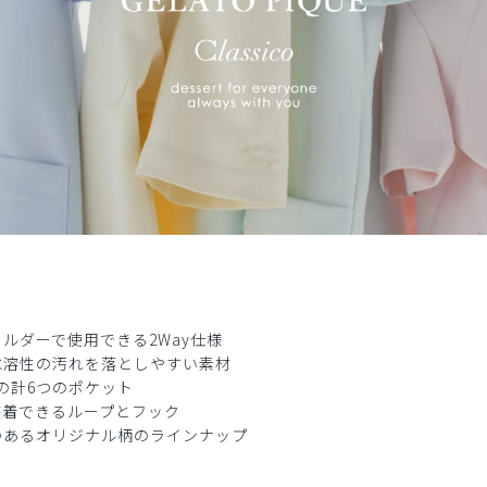
力、全部バッチリで機能性十分のうえ、デザインがチョー可愛くて言う
バッグ/CAT/フリー
ルダーで使用できる2Way仕様
使いやすいです。
水溶性の汚れを落としやすい素材
ーバッグ/しろくま/フリー
の計6つのポケット
装着できるループとフック
のあるオリジナル柄のラインナップ