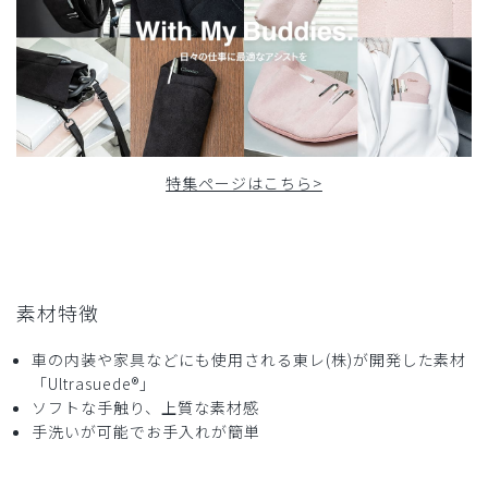
歯科医です。
施設への訪問検診中、グローブを入れるためのウエストポー
チみたいな物はないかとしばらく探していたのですが、
大阪の店舗にアーバンスムースパンツを購入しに行った際
に、店員さんがこの商品を勧めてくださいました。
本日初使用でしたが、グローブも取り出しやすく、スムース
パンツの右のベルト通しにペンケースのベルトを通せば、ウ
特集ページはこちら>
エストポーチのように装着しても安定します。
これは、仕事中の必需品になりそうです。
商品：
691アクセサリー：ペンケース・SUEDE/ピンク/
フリー
素材特徴
役に立った
1
車の内装や家具などにも使用される東レ(株)が開発した素材
「Ultrasuede®」
ソフトな手触り、上質な素材感
手洗いが可能でお手入れが簡単