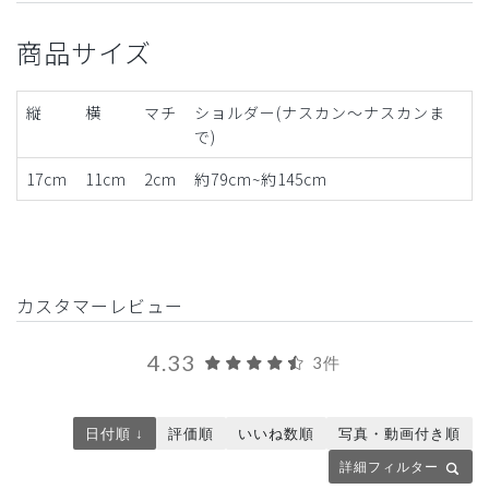
商品サイズ
縦
横
マチ
ショルダー(ナスカン〜ナスカンま
で)
17cm
11cm
2cm
約79cm~約145cm
カスタマーレビュー
4.33
3件
日付順 ↓
評価順
いいね数順
写真・動画付き順
詳細フィルター