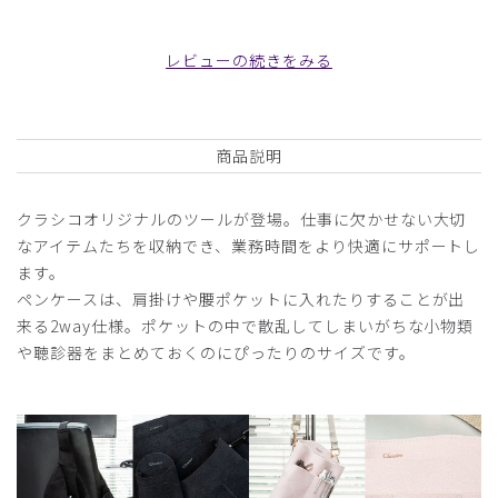
2025-02-20
ご購入者様
レビューの続きをみる
購入確認済み
年齢:
40代
身長:
156-160cm
体重:
51-55kg
商品到着を心待ちにしてました。
商品説明
お気に入りです。
クラシコオリジナルのツールが登場。仕事に欠かせない大切
商品：
691アクセサリー：ペンケース・SUEDE/ピンク/
なアイテムたちを収納でき、業務時間をより快適にサポートし
フリー
ます。
ペンケースは、肩掛けや腰ポケットに入れたりすることが出
役に立った
0
来る2way仕様。ポケットの中で散乱してしまいがちな小物類
や聴診器をまとめておくのにぴったりのサイズです。
2024-11-11
ご購入者様
購入確認済み
年齢:
40代
身長:
161-165cm
体重:
46-50kg