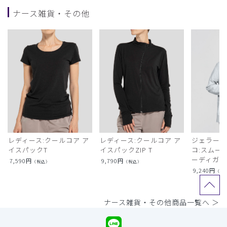
ナース雑貨・その他
レディース:クールコア ア
レディース:クールコア ア
ジェラート
イスパックT
イスパックZIP T
コ:スムー
ーディガン
7,590
円
9,790
円
（税込）
（税込）
9,240
円
（税
ナース雑貨・その他商品一覧へ ＞