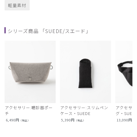
軽量素材
シリーズ商品 「SUEDE/スエード」
アクセサリー:聴診器ポー
アクセサリー:スリムペン
アクセサリ
チ
ケース・SUEDE
グ・SUED
6,490
円
5,390
円
13,090
円
（税込）
（税込）
（