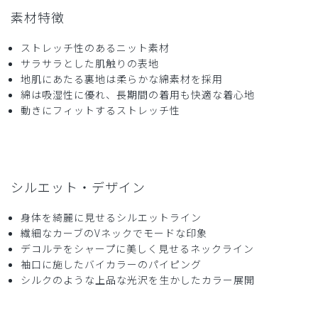
素材特徴
ストレッチ性のあるニット素材
サラサラとした肌触りの表地
2026-04-05
地肌にあたる裏地は柔らかな綿素材を採用
ご購入者様
綿は吸湿性に優れ、長期間の着用も快適な着心地
購入確認済み
動きにフィットするストレッチ性
年齢:
50代
身長:
156-160cm
体重:
61-65kg
身体のラインが綺麗に見える。縫製が良いのか素材が良いの
かわからないが、胸元の開きが気にならないので前かがみで
も大丈夫でした。
シルエット・デザイン
商品：
752レディース:ジャージースクラブトップス・
LUXE/ブラック/L
身体を綺麗に見せるシルエットライン
繊細なカーブのVネックでモードな印象
役に立った
0
デコルテをシャープに美しく見せるネックライン
袖口に施したバイカラーのパイピング
シルクのような上品な光沢を生かしたカラー展開
2026-03-19