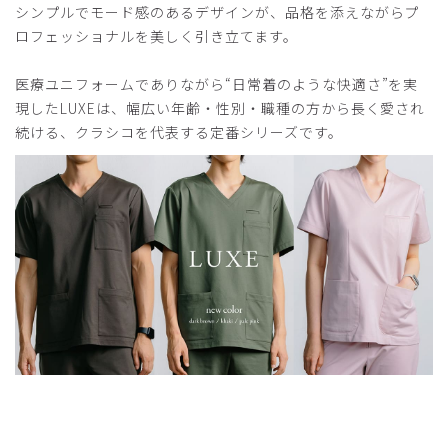
シンプルでモード感のあるデザインが、品格を添えながらプ
役に立った
0
ロフェッショナルを美しく引き立てます。
医療ユニフォームでありながら“日常着のような快適さ”を実
現したLUXEは、幅広い年齢・性別・職種の方から長く愛され
2026-04-25
続ける、クラシコを代表する定番シリーズです。
ご購入者様
購入確認済み
年齢:
50代
身長:
161-165cm
体重:
61-65kg
サイズ感
小さめ
大きめ
ストレッチ感
よく伸びる
伸びない
厚さ
とても薄い
厚い
ほぼ黒
ディープネイビーですがほぼ黒です
色味と、おもかより硬めの生地感でした
商品：
752レディース:ジャージースクラブトップス・
LUXE/ディープネイビー/L
役に立った
0