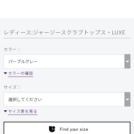
LUXE/ディープネイビー/S
役に立った
0
レディース:ジャージースクラブトップス・LUXE
​1
​2
​3
​4
​5
​6
カラー：
​7
​8
​9
カラーの確認
サイズ：
サイズ表を見る
Find your size