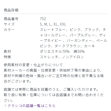
ご購入者様
購入確認済み
商品詳細
年齢:
30代
身長:
171-175cm
体重:
66-70kg
商品番号
752
ストレッチの効いた素材で着心地が良かったです。
サイズ
S, M, L, XL, XXL
カラー
スレートブルー、ピンク、ブラック、チ
商品：
752レディース:ジャージースクラブトップス・
ャコールグレー、パープルグレー、ディ
LUXE/ディープネイビー/M
ープネイビー 、バーガンディー、ペール
ピンク、ダークブラウン、カーキ
役に立った
0
素材
ポリエステル70% 綿30%
特徴
ストレッチ、ノンアイロン
使用素材の変更・仕上がりについて
素材メーカーの廃盤・仕様変更・供給終了等の事由により、
2026-03-11
資材や刺繍の色味・風合いがご注文時の仕様と若干異なる場
ご購入者様
合がございます。
購入確認済み
店舗では実際に商品を試着のうえ、ご購入いただけます。
年齢:
30代
身長:
151-155cm
体重:
46-50kg
取り扱い有無・在庫については各店舗までお問い合わせくだ
着やすくて動きやすい、自宅の洗濯機で洗ってもしわになり
さい。
にくい、ほこりが付きにくいから使いやすい。
クラシコの店舗一覧はこちら
商品：
752レディース:ジャージースクラブトップス・