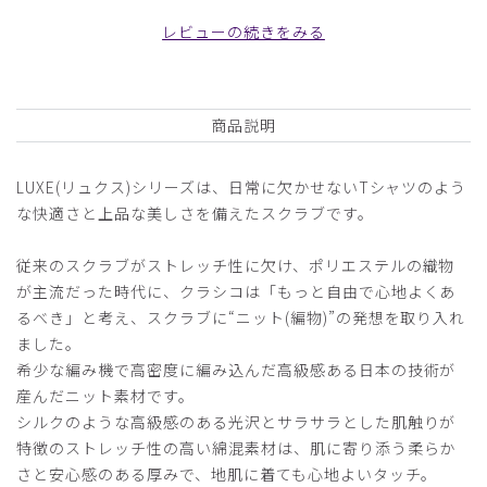
り、カスタマーレビューはあくまでお客様個人の感想や意見で
レビューの続きをみる
す。本サイトの公式な見解を示すものではありません。
日付順 ↓
評価順
いいね数順
写真・動画付き順
商品説明
詳細フィルター
LUXE(リュクス)シリーズは、日常に欠かせないTシャツのよう
な快適さと上品な美しさを備えたスクラブです。
2026-06-26
ご購入者様
従来のスクラブがストレッチ性に欠け、ポリエステルの織物
購入確認済み
が主流だった時代に、クラシコは「もっと自由で心地よくあ
年齢:
50代
身長:
156-160cm
体重:
66-70kg
るべき」と考え、スクラブに“ニット(編物)”の発想を取り入れ
サイズ感
小さめ
大きめ
ました。
ストレッチ感
よく伸びる
伸びない
希少な編み機で高密度に編み込んだ高級感ある日本の技術が
厚さ
とても薄い
厚い
産んだニット素材です。
ストレッチがあり、1日着ていても大丈夫です。
シルクのような高級感のある光沢とサラサラとした肌触りが
特徴のストレッチ性の高い綿混素材は、肌に寄り添う柔らか
商品：
752レディース:ジャージースクラブトップス・
LUXE/バーガンディー/XL
さと安心感のある厚みで、地肌に着ても心地よいタッチ。