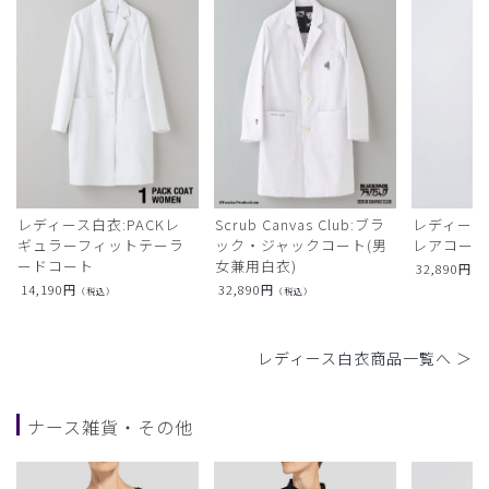
レディース白衣:PACKレ
Scrub Canvas Club:ブラ
レディース
ギュラーフィットテーラ
ック・ジャックコート(男
レアコー
ードコート
女兼用白衣)
32,890
円
（
14,190
円
32,890
円
（税込）
（税込）
レディース白衣商品一覧へ ＞
ナース雑貨・その他