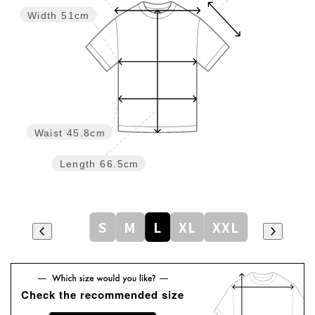
Width
51cm
Waist
45.8cm
Length
66.5cm
S
M
L
XL
XXL
Check the recommended size