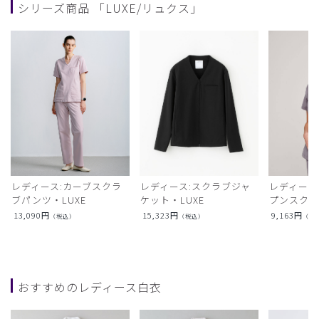
シリーズ商品 「LUXE/リュクス」
レディース:カーブスクラ
レディース:スクラブジャ
レディース
ブパンツ・LUXE
ケット・LUXE
プンスクラ
13,090
円
15,323
円
9,163
円
（税込）
（税込）
（税
おすすめのレディース白衣