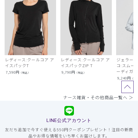
レディース:クールコア ア
レディース:クールコア ア
ジェラート
イスパックT
イスパックZIP T
コ:スムー
ーディガン
7,590
円
9,790
円
（税込）
（税込）
9,240
円
（税
ナース雑貨・その他商品一覧へ ＞
LINE公式アカウント
友だち追加で今すぐ使える550円クーポンプレゼント！注目の新商
品やお得な情報をいち早くお届けします。