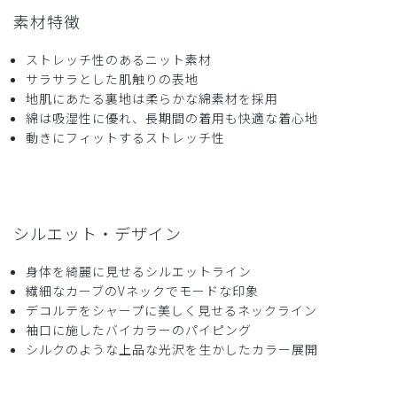
素材特徴
ストレッチ性のあるニット素材
サラサラとした肌触りの表地
2026-04-05
地肌にあたる裏地は柔らかな綿素材を採用
ご購入者様
綿は吸湿性に優れ、長期間の着用も快適な着心地
購入確認済み
動きにフィットするストレッチ性
年齢:
50代
身長:
156-160cm
体重:
61-65kg
身体のラインが綺麗に見える。縫製が良いのか素材が良いの
かわからないが、胸元の開きが気にならないので前かがみで
も大丈夫でした。
シルエット・デザイン
商品：
752レディース:ジャージースクラブトップス・
LUXE/ブラック/L
身体を綺麗に見せるシルエットライン
繊細なカーブのVネックでモードな印象
役に立った
0
デコルテをシャープに美しく見せるネックライン
袖口に施したバイカラーのパイピング
シルクのような上品な光沢を生かしたカラー展開
2026-03-19