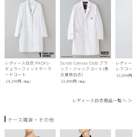
レディース白衣:PACKレ
Scrub Canvas Club:ブラ
レディース
ギュラーフィットテーラ
ック・ジャックコート(男
レアコー
ードコート
女兼用白衣)
32,890
円
（
14,190
円
32,890
円
（税込）
（税込）
レディース白衣商品一覧へ ＞
ナース雑貨・その他