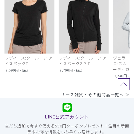
レディース:クールコア ア
レディース:クールコア ア
ジェラート
イスパックT
イスパックZIP T
コ:スムー
ーディガン
7,590
円
9,790
円
（税込）
（税込）
9,240
円
（税
ナース雑貨・その他商品一覧へ ＞
LINE公式アカウント
友だち追加で今すぐ使える550円クーポンプレゼント！注目の新商
品やお得な情報をいち早くお届けします。