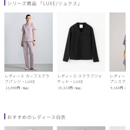
シリーズ商品 「LUXE/リュクス」
レディース:カーブスクラ
レディース:スクラブジャ
レディース
ブパンツ・LUXE
ケット・LUXE
プンスクラ
13,090
円
15,323
円
9,163
円
（税込）
（税込）
（税
おすすめのレディース白衣