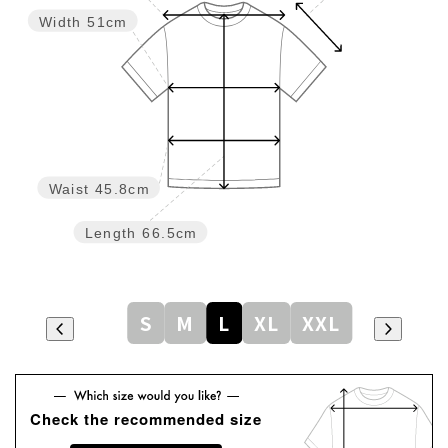
Width
51cm
Waist
45.8cm
Length
66.5cm
S
M
L
XL
XXL
Check the recommended size