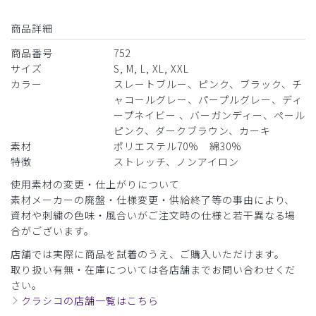
ご購入者様
購入確認済み
商品詳細
年齢:
30代
身長:
171-175cm
体重:
66-70kg
商品番号
752
ストレッチの効いた素材で着心地が良かったです。
サイズ
S, M, L, XL, XXL
カラー
スレートブルー、ピンク、ブラック、チ
商品：
752レディース:ジャージースクラブトップス・
ャコールグレー、パープルグレー、ディ
LUXE/ディープネイビー/M
ープネイビー 、バーガンディー、ペール
ピンク、ダークブラウン、カーキ
役に立った
0
素材
ポリエステル70% 綿30%
特徴
ストレッチ、ノンアイロン
使用素材の変更・仕上がりについて
素材メーカーの廃盤・仕様変更・供給終了等の事由により、
2026-03-11
資材や刺繍の色味・風合いがご注文時の仕様と若干異なる場
ご購入者様
合がございます。
購入確認済み
店舗では実際に商品を試着のうえ、ご購入いただけます。
年齢:
30代
身長:
151-155cm
体重:
46-50kg
取り扱い有無・在庫については各店舗までお問い合わせくだ
着やすくて動きやすい、自宅の洗濯機で洗ってもしわになり
さい。
にくい、ほこりが付きにくいから使いやすい。
クラシコの店舗一覧はこちら
商品：
752レディース:ジャージースクラブトップス・