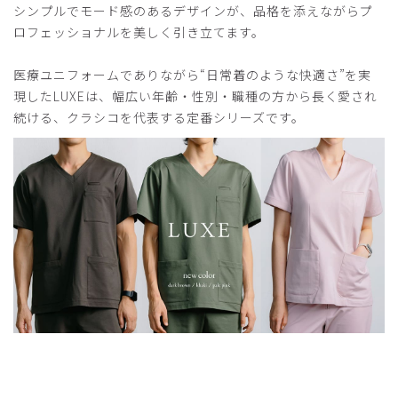
シンプルでモード感のあるデザインが、品格を添えながらプ
役に立った
0
ロフェッショナルを美しく引き立てます。
医療ユニフォームでありながら“日常着のような快適さ”を実
現したLUXEは、幅広い年齢・性別・職種の方から長く愛され
2026-04-25
続ける、クラシコを代表する定番シリーズです。
ご購入者様
購入確認済み
年齢:
50代
身長:
161-165cm
体重:
61-65kg
サイズ感
小さめ
大きめ
ストレッチ感
よく伸びる
伸びない
厚さ
とても薄い
厚い
ほぼ黒
ディープネイビーですがほぼ黒です
色味と、おもかより硬めの生地感でした
商品：
752レディース:ジャージースクラブトップス・
LUXE/ディープネイビー/L
役に立った
0