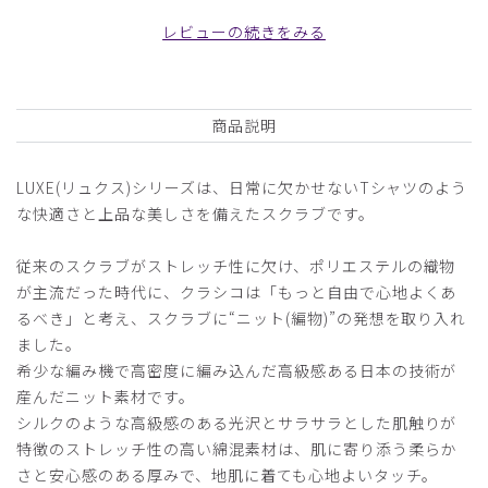
り、カスタマーレビューはあくまでお客様個人の感想や意見で
レビューの続きをみる
す。本サイトの公式な見解を示すものではありません。
日付順 ↓
評価順
いいね数順
写真・動画付き順
商品説明
詳細フィルター
LUXE(リュクス)シリーズは、日常に欠かせないTシャツのよう
な快適さと上品な美しさを備えたスクラブです。
2026-06-26
ご購入者様
従来のスクラブがストレッチ性に欠け、ポリエステルの織物
購入確認済み
が主流だった時代に、クラシコは「もっと自由で心地よくあ
年齢:
50代
身長:
156-160cm
体重:
66-70kg
るべき」と考え、スクラブに“ニット(編物)”の発想を取り入れ
サイズ感
小さめ
大きめ
ました。
ストレッチ感
よく伸びる
伸びない
希少な編み機で高密度に編み込んだ高級感ある日本の技術が
厚さ
とても薄い
厚い
産んだニット素材です。
ストレッチがあり、1日着ていても大丈夫です。
シルクのような高級感のある光沢とサラサラとした肌触りが
特徴のストレッチ性の高い綿混素材は、肌に寄り添う柔らか
商品：
752レディース:ジャージースクラブトップス・
LUXE/バーガンディー/XL
さと安心感のある厚みで、地肌に着ても心地よいタッチ。