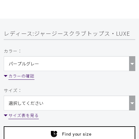
LUXE/ディープネイビー/S
役に立った
0
レディース:ジャージースクラブトップス・LUXE
​1
​2
​3
​4
​5
​6
カラー：
​7
​8
​9
カラーの確認
サイズ：
サイズ表を見る
Find your size