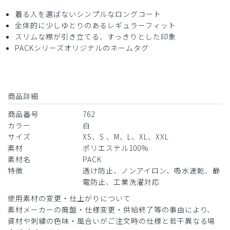
着る人を選ばないシンプルなロングコート
全体的に少しゆとりのあるレギュラーフィット
スリムな襟が引き立てる、すっきりとした印象
PACKシリーズオリジナルのネームタグ
商品詳細
商品番号
762
カラー
白
サイズ
XS、S 、M、L、XL、XXL
素材
ポリエステル100%
素材名
PACK
特徴
透け防止、ノンアイロン、吸水速乾、静
電防止、工業洗濯対応
使用素材の変更・仕上がりについて
素材メーカーの廃盤・仕様変更・供給終了等の事由により、
資材や刺繍の色味・風合いがご注文時の仕様と若干異なる場