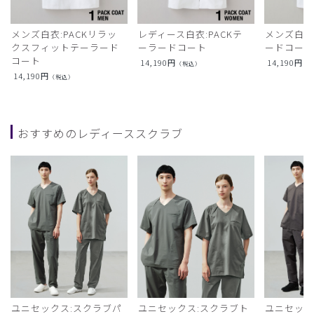
メンズ白衣:PACKリラッ
レディース白衣:PACKテ
メンズ白衣:
クスフィットテーラード
ーラードコート
ードコー
コート
14,190
円
14,190
円
（税込）
（
14,190
円
（税込）
おすすめのレディーススクラブ
ユニセックス:スクラブパ
ユニセックス:スクラブト
ユニセック