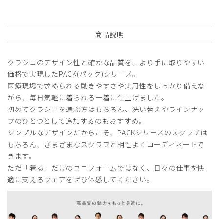
ませんが、消耗品として気軽に使えそうです。
商品：
762レディース白衣:PACKレギュラーフィットテ
ーラードコート/白/M
商品説明
役に立った
0
クラシコのデザイン性と確かな品質を、より手に取りやすい
価格で実現したPACK(パック)シリーズ。
医療現場で求められる動きやすさや実用性をしっかり備えな
がら、毎日気軽に着られる一着に仕上げました。
2026-04-29
初めてクラシコを選ぶ方はもちろん、洗い替えやラインナッ
ご購入者様
プのひとつとして追加するのもおすすめ。
購入確認済み
シンプルなデザインだからこそ、PACKシリーズのスクラブは
年齢:
60代
身長:
150cm以下
体重:
46-50kg
もちろん、さまざまなスクラブと相性よくコーディネートで
サイズ感
小さめ
大きめ
きます。
ストレッチ感
よく伸びる
伸びない
ただ「着る」だけのユニフォームではなく、日々の仕事を快
厚さ
とても薄い
厚い
適に支えるウェアをぜひ体感してください。
この種類に八分袖があるといいと思います。
商品：
762レディース白衣:PACKレギュラーフィットテ
ーラードコート/白/M