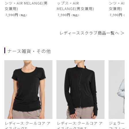
ンツ・AIR MELANGE(男
ップス・AIR
ンツ・AIR L
女兼用)
MELANGE(男女兼用)
女兼用)
7,590
円
7,590
円
7,590
円
（税込）
（税込）
（税
レディーススクラブ商品一覧へ ＞
ナース雑貨・その他
レディース:クールコア ア
レディース:クールコア ア
ジェラート
イスパックT
イスパックZIP T
コ:スムー