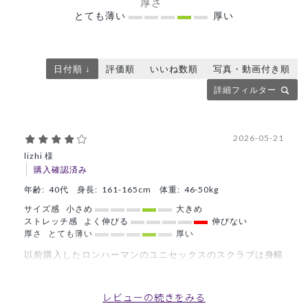
厚さ
とても薄い
厚い
日付順 ↓
評価順
いいね数順
写真・動画付き順
詳細フィルター
2026-05-21
lizhi 様
購入確認済み
年齢:
40代
身長:
161-165cm
体重:
46-50kg
サイズ感
小さめ
大きめ
ストレッチ感
よく伸びる
伸びない
厚さ
とても薄い
厚い
以前購入したロンハーマンのユニセックスのスクラブは身幅
が大きい白衣でないと合わないので購入しました。工業洗濯
対応なのはとても頼もしいです。ライトフレアーコートも愛
レビューの続きをみる
用していて、軽さ、ストレッチと着やすさはそちらには敵い