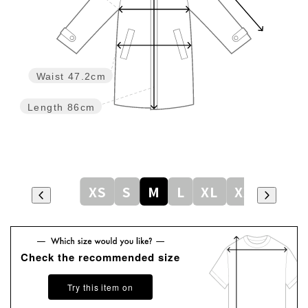
Waist
47.2cm
Length
86cm
XS
S
M
L
XL
XXL
Check the recommended size
Try this item on