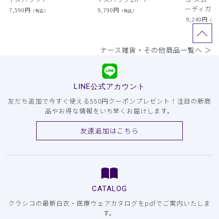
ーディガン
7,590
円
9,790
円
（税込）
（税込）
9,240
円
（税
ナース雑貨・その他商品一覧へ ＞
LINE公式アカウント
友だち追加で今すぐ使える550円クーポンプレゼント！注目の新商
品やお得な情報をいち早くお届けします。
友達追加はこちら
CATALOG
クラシコの最新白衣・医療ウェアカタログをpdfでご案内いたしま
す。