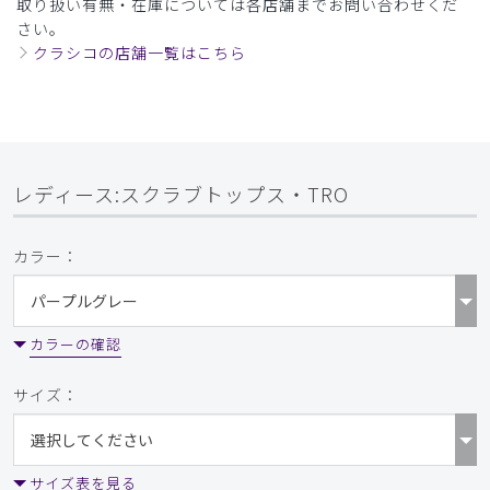
取り扱い有無・在庫については各店舗までお問い合わせくだ
さい。
着心地よいです
クラシコの店舗一覧はこちら
サラッとした生地で着心地も良く、胸元も開きすぎず良かっ
たです。パンツのピンタックや裾のデザイン性も気に入って
います。色味もありそうでない控えめな色でよいです
商品：
772レディース:スクラブトップス・TRO/チャコ
ールグレー/L
レディース:スクラブトップス・TRO
役に立った
0
カラー：
2026-05-22
カラーの確認
ご購入者様
購入確認済み
サイズ：
年齢:
40代
身長:
150cm以下
体重:
45kg以下
サイズ感
小さめ
大きめ
ストレッチ感
よく伸びる
伸びない
厚さ
とても薄い
厚い
サイズ表を見る