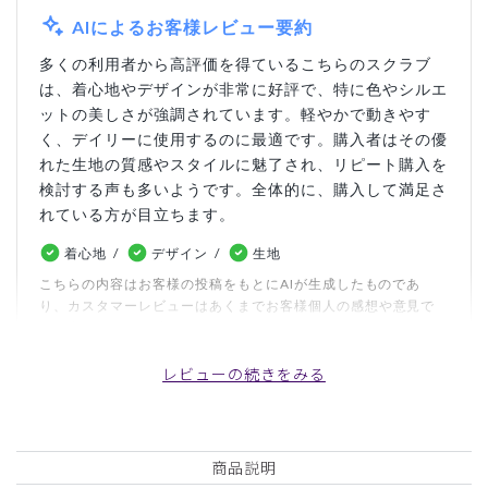
AIによるお客様レビュー要約
多くの利用者から高評価を得ているこちらのスクラブ
は、着心地やデザインが非常に好評で、特に色やシルエ
ットの美しさが強調されています。軽やかで動きやす
く、デイリーに使用するのに最適です。購入者はその優
れた生地の質感やスタイルに魅了され、リピート購入を
検討する声も多いようです。全体的に、購入して満足さ
れている方が目立ちます。
着心地
デザイン
生地
こちらの内容はお客様の投稿をもとにAIが生成したものであ
り、カスタマーレビューはあくまでお客様個人の感想や意見で
す。本サイトの公式な見解を示すものではありません。
レビューの続きをみる
日付順 ↓
評価順
いいね数順
写真・動画付き順
詳細フィルター
商品説明