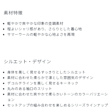
さとう様
購入確認済み
素材特徴
年齢:
50代
身長:
151-155cm
体重:
61-65kg
軽やかで爽やかな印象の杢調素材
ちょっとサイズが小さいです。一度洗濯しましたが、返品で
程よいシャリ感があり、さらりとした着心地
きませんか？
サマーウールの軽やかな心地よさを再現
商品：
772レディース:スクラブトップス・TRO/チャコ
ールグレー/XL
役に立った
0
シルエット・デザイン
身体を美しく見せるすっきりとしたシルエット
2026-06-17
素材に合わせた柔らかで凛とした雰囲気のデザイン
デコルテラインを美しく見せるキーネック
nuspirit様
丸みのある袖口のスリット
購入確認済み
素材に合わせた爽やかで柔らかいトーンのカラーバリエーシ
年齢:
60代
身長:
171-175cm
体重:
66-70kg
ョン
サイズ感
小さめ
大きめ
セットアップの組み合わせを楽しめるシリーズラインナップ
ストレッチ感
よく伸びる
伸びない
厚さ
とても薄い
厚い