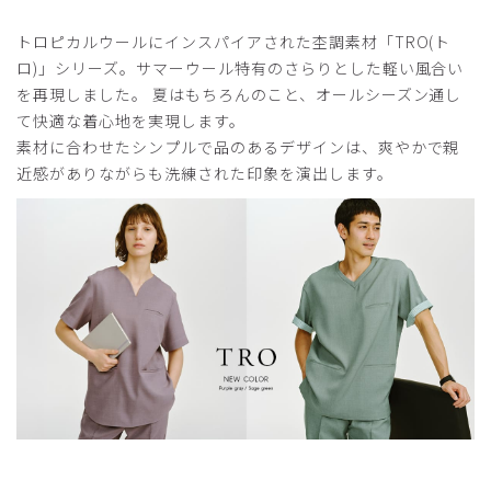
ピックアップレビュー
トロピカルウールにインスパイアされた杢調素材「TRO(ト
ロ)」シリーズ。サマーウール特有のさらりとした軽い風合い
2025-07-11
を再現しました。 夏はもちろんのこと、オールシーズン通し
ご購入者様
て快適な着心地を実現します。
購入確認済み
素材に合わせたシンプルで品のあるデザインは、爽やかで親
年齢:
40代
身長:
166-170cm
体重:
51-55kg
近感がありながらも洗練された印象を演出します。
着心地が良く機能性抜群です。医療関係者からはカッコイイ
や可愛い、涼しそう！と言った声が多く大好評でした。同業
者で同じスクラブ着用されてる方もいてクラシコさん大人気
だなと実感しました。また違うスクラブ購入したいです。
商品：
772レディース:スクラブトップス・TRO/ピン
ク/M
役に立った
1
2026-06-22