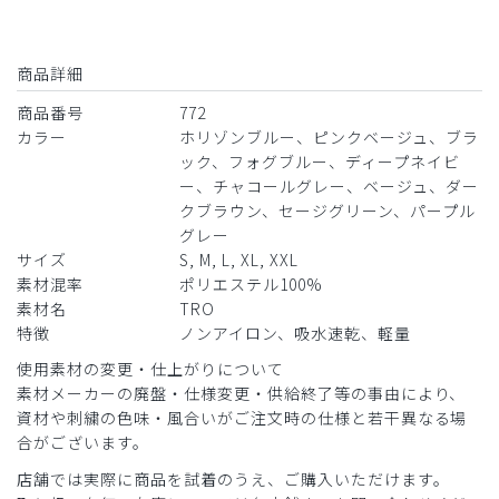
着心地、使用感は良好です。
が、ディープネイビーは、ともすればブラックに見えてしま
商品詳細
うくらいに暗すぎて、もう少しだけ紺色を感じられる色が欲
しいと思います。
商品番号
772
黒との差別化がほとんどないと感じます。
カラー
ホリゾンブルー、ピンクベージュ、ブラ
ック、フォグブルー、ディープネイビ
商品：
772レディース:スクラブトップス・TRO/ディー
ー、チャコールグレー、ベージュ、ダー
プネイビー/M
クブラウン、セージグリーン、パープル
グレー
役に立った
0
サイズ
S, M, L, XL, XXL
素材混率
ポリエステル100%
素材名
TRO
特徴
ノンアイロン、吸水速乾、軽量
2026-06-12
使用素材の変更・仕上がりについて
みえっち様
素材メーカーの廃盤・仕様変更・供給終了等の事由により、
購入確認済み
資材や刺繍の色味・風合いがご注文時の仕様と若干異なる場
年齢:
50代
身長:
151-155cm
体重:
51-55kg
合がございます。
サイズ感
小さめ
大きめ
店舗では実際に商品を試着のうえ、ご購入いただけます。
ストレッチ感
よく伸びる
伸びない
厚さ
とても薄い
厚い