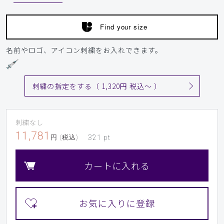
背が低いので，丈の長さがちょうどよくて好きなスクラブで
す．素材感や胸元のスリットの上品さがでており，色違いで
Find your size
よく使用しています．ピンクは特に，これぐらいの色合いが
良いと思います．
名前やロゴ、アイコン刺繍をお入れできます。
商品：
772レディース:スクラブトップス・TRO/ピン
ク/S
刺繍の指定をする（ 1,320円 税込〜 ）
役に立った
0
刺繍なし
​1
​2
​3
​4
​5
​6
11,781
円 (税込)
321
pt
​7
​8
​9
カートに入れる