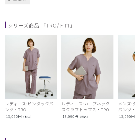
シリーズ商品 「TRO/トロ」
レディース:ピンタックパ
レディース:カーブネック
メンズ:タ
ンツ・TRO
スクラブトップス・TRO
パンツ・T
13,090
円
13,090
円
13,090
円
（税込）
（税込）
（