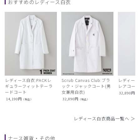
おすすめのレディース白衣
レディース白衣:PACKレ
Scrub Canvas Club:ブラ
レディース
ギュラーフィットテーラ
ック・ジャックコート(男
レアコー
ードコート
女兼用白衣)
32,890
円
（
14,190
円
32,890
円
（税込）
（税込）
レディース白衣商品一覧へ ＞
ナース雑貨・その他