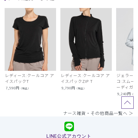
レディース:クールコア ア
レディース:クールコア ア
ジェラート
イスパックT
イスパックZIP T
コ:スムー
ーディガン
7,590
円
9,790
円
（税込）
（税込）
9,240
円
（税
ナース雑貨・その他商品一覧へ ＞
LINE公式アカウント