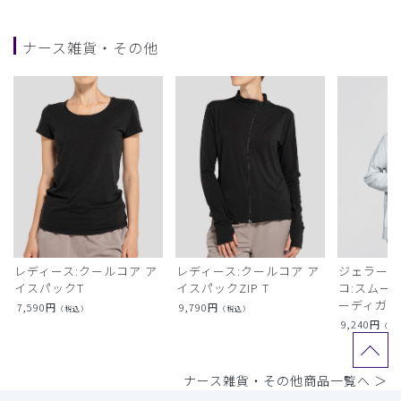
ナース雑貨・その他
レディース:クールコア ア
レディース:クールコア ア
ジェラート
イスパックT
イスパックZIP T
コ:スムー
ーディガン
7,590
円
9,790
円
（税込）
（税込）
9,240
円
（税
ナース雑貨・その他商品一覧へ ＞