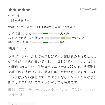
2026-05-09
yukka様
購入確認済み
年齢:
50代
身長:
151-155cm
体重:
45kg以下
サイズ感
小さめ
大きめ
ストレッチ感
よく伸びる
伸びない
厚さ
とても薄い
厚い
初夏らしく
ホリゾンブルーがとても涼しげです。普段褒められることな
いですが、「色が良いですね」「涼しげです」「いいね！」
と褒められました。生地はポリエステル100％で、洗濯後す
ぐ乾くので助かります。動きに応じた伸縮ありですが、スト
レッチは少ない素材です。ポケットなどテンションがかかる
部位はダブル縫いでステッチがとても綺麗です。
商品：
773レディース:スクラブパンツ・TRO/ホリゾン
ブルー/S