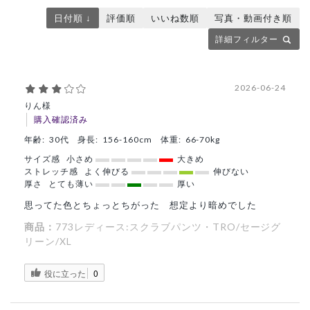
日付順 ↓
評価順
いいね数順
写真・動画付き順
詳細フィルター
2026-06-24
りん様
購入確認済み
年齢:
30代
身長:
156-160cm
体重:
66-70kg
サイズ感
小さめ
大きめ
ストレッチ感
よく伸びる
伸びない
厚さ
とても薄い
厚い
思ってた色とちょっとちがった 想定より暗めでした
商品：
773レディース:スクラブパンツ・TRO/セージグ
リーン/XL
役に立った
0