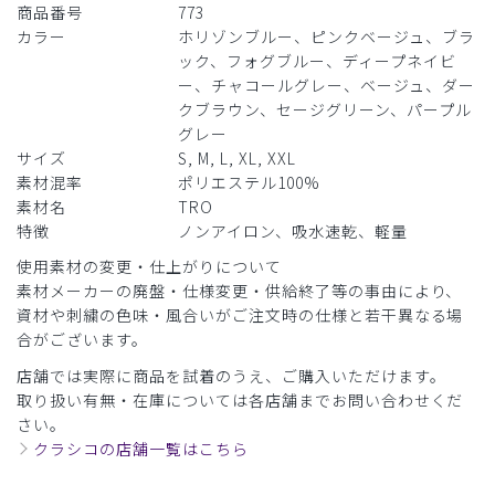
商品番号
773
カラー
ホリゾンブルー、ピンクベージュ、ブラ
ック、フォグブルー、ディープネイビ
ー、チャコールグレー、ベージュ、ダー
クブラウン、セージグリーン、パープル
グレー
サイズ
S, M, L, XL, XXL
素材混率
ポリエステル100%
素材名
TRO
特徴
ノンアイロン、吸水速乾、軽量
使用素材の変更・仕上がりについて
素材メーカーの廃盤・仕様変更・供給終了等の事由により、
資材や刺繍の色味・風合いがご注文時の仕様と若干異なる場
合がございます。
店舗では実際に商品を試着のうえ、ご購入いただけます。
取り扱い有無・在庫については各店舗までお問い合わせくだ
さい。
クラシコの店舗一覧はこちら