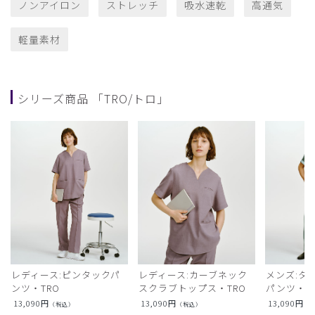
ノンアイロン
ストレッチ
吸水速乾
高通気
軽量素材
シリーズ商品 「TRO/トロ」
レディース:ピンタックパ
レディース:カーブネック
メンズ:タ
ンツ・TRO
スクラブトップス・TRO
パンツ・T
13,090
円
13,090
円
13,090
円
（税込）
（税込）
（