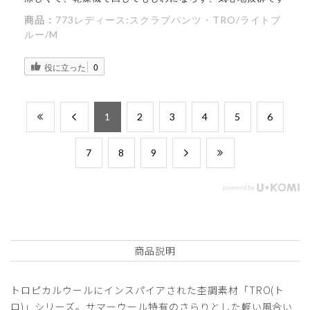
商品：
773レディース:スクラブパンツ・TRO/ライトブ
ルー/M
役に立った
0
​1
​2
​3
​4
​5
​6
​7
​8
​9
商品説明
トロピカルウールにインスパイアされた杢調素材「TRO(ト
ロ)」シリーズ。サマーウール特有のさらりとした軽い風合い