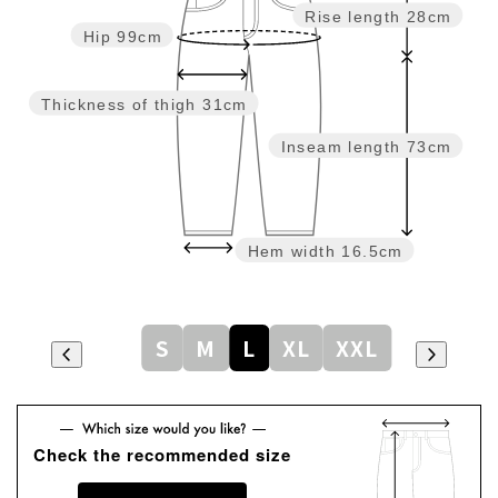
Rise length
28cm
Hip
99cm
Thickness of thigh
31cm
Inseam length
73cm
Hem width
16.5cm
S
M
L
XL
XXL
Check the recommended size