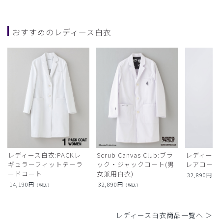
おすすめのレディース白衣
レディース白衣:PACKレ
Scrub Canvas Club:ブラ
レディース
ギュラーフィットテーラ
ック・ジャックコート(男
レアコー
ードコート
女兼用白衣)
32,890
円
（
14,190
円
32,890
円
（税込）
（税込）
レディース白衣商品一覧へ ＞