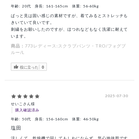
年齢:
20代
身長:
161-165cm
体重:
56-60kg
ぱっと見は固い感じの素材ですが、着てみるとストレッチも
きいていて良いです。
刺繍をお願いしたのですが、ほつれなどもなく洗濯に耐えて
います。
商品：
773レディース:スクラブパンツ・TRO/フォグブ
ルー/L
役に立った
0
2025-07-30
せいこさん様
購入確認済み
年齢:
50代
身長:
156-160cm
体重:
46-50kg
塩田
涼しくて、乾燥機で回してもしわにならず、気心地抜群です