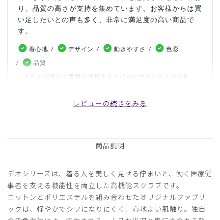
り、品質の高さが支持を集めています。お客様からは買
い足したいとの声も多く、非常に満足度の高い商品で
す。
着心地
デザイン
動きやすさ
色彩
品質
こちらの内容はお客様の投稿をもとにAIが生成したものであ
り、カスタマーレビューはあくまでお客様個人の感想や意見で
す。本サイトの公式な見解を示すものではありません。
レビューの続きをみる
日付順 ↓
評価順
いいね数順
写真・動画付き順
商品説明
詳細フィルター
デオシリーズは、着る人を美しく見せる佇まいと、働く医療従
2026-07-16
事者を支える機能性を両立した高機能スクラブです。
r15p様
コットンとポリエステルを組み合わせたオリジナルファブリ
購入確認済み
ックは、軽やかでシワになりにくく、心地よい肌触り。独自
年齢:
40代
身長:
161-165cm
体重:
51-55kg