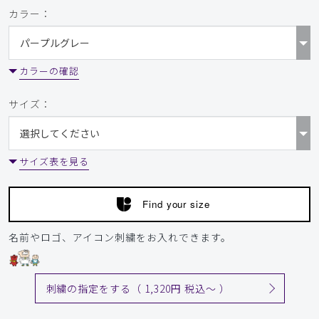
返品させていただきました。
カラー：
商品：
952レディース:デオスクラブトップス/チャコー
ルグレー/S
カラーの確認
役に立った
0
サイズ：
2026-02-25
ご購入者様
サイズ表を見る
購入確認済み
年齢:
30代
身長:
151-155cm
体重:
51-55kg
Find your size
Aラインシルエットになっていて女性らしいスタイルで大変
気に入っています。
名前やロゴ、アイコン刺繍をお入れできます。
商品：
952レディース:デオスクラブトップス/チャコー
ルグレー/L
刺繍の指定をする（ 1,320円 税込〜 ）
役に立った
0