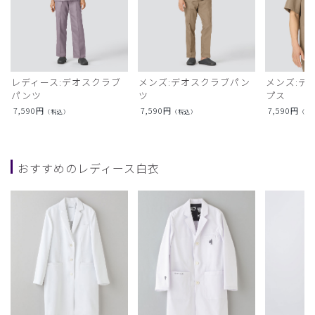
レディース:デオスクラブ
メンズ:デオスクラブパン
メンズ:デ
パンツ
ツ
プス
7,590
円
7,590
円
7,590
円
（税込）
（税込）
（税
おすすめのレディース白衣