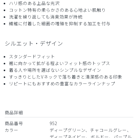
ハリ感のある上品な光沢
色がもう少し明るい方が良い
コットン特有の柔らかさのある心地よい肌触り
パンツが少しザラザラする
洗濯を繰り返しても消臭効果が持続
繊維に付着した細菌の増殖を抑制する加工を付与
商品：
952レディース:デオスクラブトップス/パープル
グレー/M
シルエット・デザイン
役に立った
0
スタンダードフィット
裾に向かって拡がる程よいフィット感のトップス
着る人や場所を選ばないシンプルなデザイン
2026-04-16
すっきりとしたVネックで落ち着きと清潔感のある印象
いとしまめこ様
リピートにもおすすめの豊富なカラーラインナップ
購入確認済み
年齢:
40代
身長:
151-155cm
体重:
66-70kg
サイズ感
小さめ
大きめ
ストレッチ感
よく伸びる
伸びない
商品詳細
厚さ
とても薄い
厚い
商品番号
952
お気に入り
カラー
ディープグリーン、チャコールグレー、
大好きで同じ色同じサイズ3枚目です。色違いも1枚持って
ディープネイビー、ボルドー、パープル