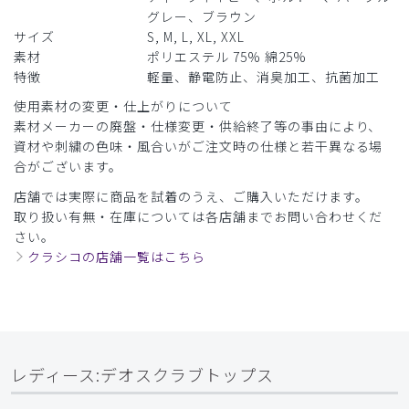
います。
グレー、ブラウン
サイズ
S, M, L, XL, XXL
商品：
952レディース:デオスクラブトップス/ブルー/XL
素材
ポリエステル 75% 綿25%
特徴
軽量、静電防止、消臭加工、抗菌加工
役に立った
0
使用素材の変更・仕上がりについて
素材メーカーの廃盤・仕様変更・供給終了等の事由により、
資材や刺繍の色味・風合いがご注文時の仕様と若干異なる場
合がございます。
2026-04-02
れいちゃん様
店舗では実際に商品を試着のうえ、ご購入いただけます。
購入確認済み
取り扱い有無・在庫については各店舗までお問い合わせくだ
さい。
年齢:
20代
身長:
151-155cm
体重:
45kg以下
クラシコの店舗一覧はこちら
サイズ感
小さめ
大きめ
ストレッチ感
よく伸びる
伸びない
厚さ
とても薄い
厚い
一人で脱げない
形はパンツ共にとても綺麗で良いのですが着ることは出来て
レディース:デオスクラブトップス
も一人で脱げない。肩のボタンを増やすかもう少しストレッ
チをきかせて欲しい。