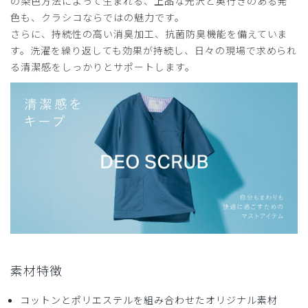
の染色方法によって生まれる、上品な光沢と奥行きのある発
色も、クラシコならではの魅力です。
サイズ感
小さめ
大きめ
ストレッチ感
よく伸びる
伸びない
さらに、持続性の高い消臭加工、抗菌防臭機能を備えていま
厚さ
とても薄い
厚い
す。洗濯を繰り返しても効果が持続し、日々の現場で求められ
かっこいいとよく言われます。
る清潔感をしっかりとサポートします。
綿混なので、肌にも優しく着やすいです。買ってよかった！
商品：
952レディース:デオスクラブトップス/チャコー
ルグレー/L
役に立った
0
2026-06-27
ミミ様
購入確認済み
年齢:
50代
身長:
156-160cm
体重:
46-50kg
素材特徴
サイズ感
小さめ
大きめ
ストレッチ感
よく伸びる
伸びない
コットンとポリエステルを組み合わせたオリジナル素材
厚さ
とても薄い
厚い