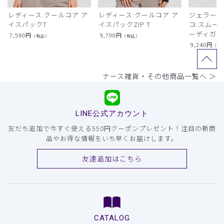
レディース:クールコア ア
レディース:クールコア ア
ジェラート
イスパックT
イスパックZIP T
コ:スムー
ーディガン
7,590
円
9,790
円
（税込）
（税込）
9,240
円
（税
ナース雑貨・その他商品一覧へ ＞
LINE公式アカウント
友だち追加で今すぐ使える550円クーポンプレゼント！注目の新商
品やお得な情報をいち早くお届けします。
友達追加はこちら
CATALOG