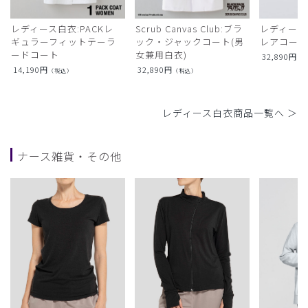
レディース白衣:PACKレ
Scrub Canvas Club:ブラ
レディース
ギュラーフィットテーラ
ック・ジャックコート(男
レアコー
ードコート
女兼用白衣)
32,890
円
（
14,190
円
32,890
円
（税込）
（税込）
レディース白衣商品一覧へ ＞
ナース雑貨・その他