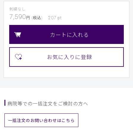
刺繍なし
​1
​2
​3
​4
​5
​6
7,590
円 (税込)
207
pt
​7
​8
​9
カートに入れる
病院等での一括注文をご検討の方へ
一括注文のお問い合わせはこちら