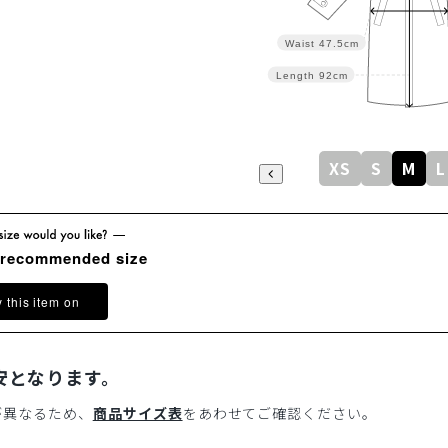
Waist
47.5cm
Length
92cm
XS
S
M
L
 recommended size
y this item on
安となります。
が異なるため、
商品サイズ表
をあわせてご確認ください。