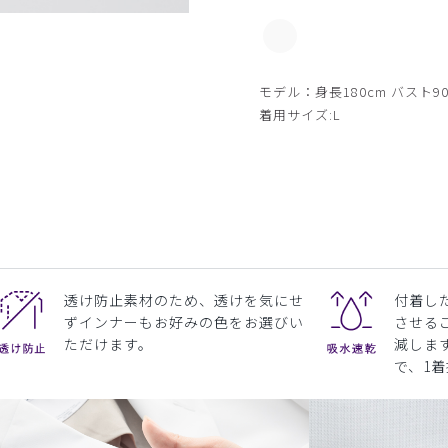
モデル：身長180cm バスト90
着用サイズ:L
透け防止素材のため、透けを気にせ
付着し
ずインナーもお好みの色をお選びい
させる
ただけます。
減しま
で、1