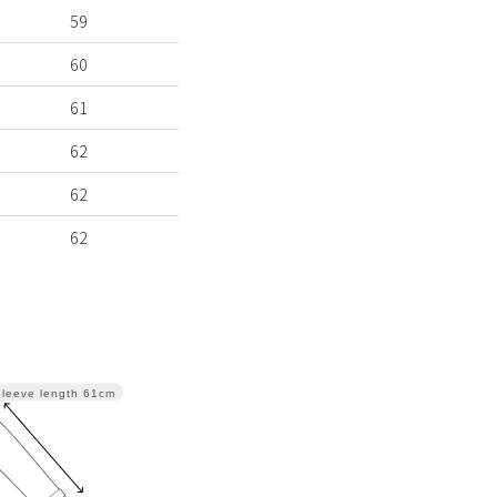
59
60
61
62
62
62
Sleeve length
61cm