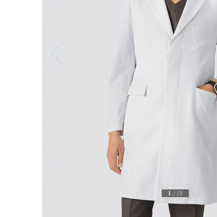
1
/
15