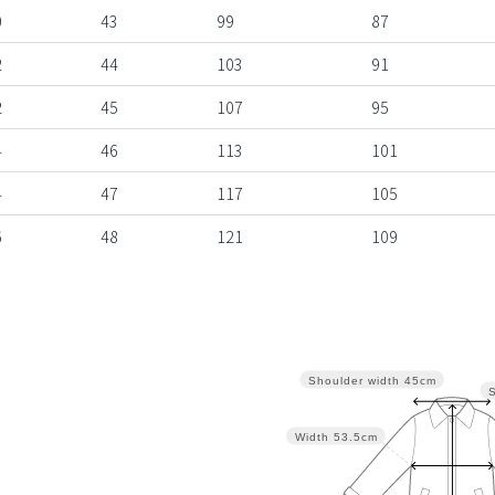
0
43
99
87
2
44
103
91
2
45
107
95
4
46
113
101
4
47
117
105
6
48
121
109
Shoulder width
45cm
Width
53.5cm