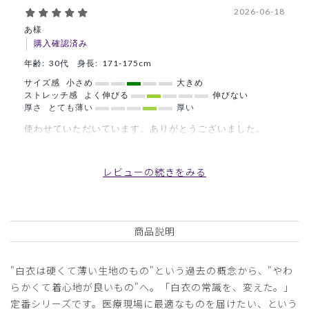
2026-06-18
あ様
購入確認済み
年齢:
30代
身長:
171-175cm
サイズ感
小さめ
大きめ
ストレッチ感
よく伸びる
伸びない
厚さ
とても薄い
厚い
使わせていただいています。ありがとうございました。
商品：
B12メンズ白衣:アーバンLABコート/白/L
レビューの続きをみる
役に立った
0
商品説明
2026-03-02
ご購入者様
"白衣は硬くて薄い生地のもの"という過去の概念から、"やわ
購入確認済み
らかくて着心地が良いもの"へ。「白衣の常識を、変えた。」
年齢:
40代
身長:
176-180cm
体重:
66-70kg
定番シリーズです。医療現場に最適なものを届けたい、という