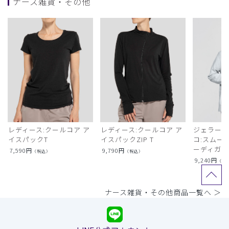
ナース雑貨・その他
レディース:クールコア ア
レディース:クールコア ア
ジェラート
イスパックT
イスパックZIP T
コ:スムー
ーディガン
7,590
円
9,790
円
（税込）
（税込）
9,240
円
（税
ナース雑貨・その他商品一覧へ ＞