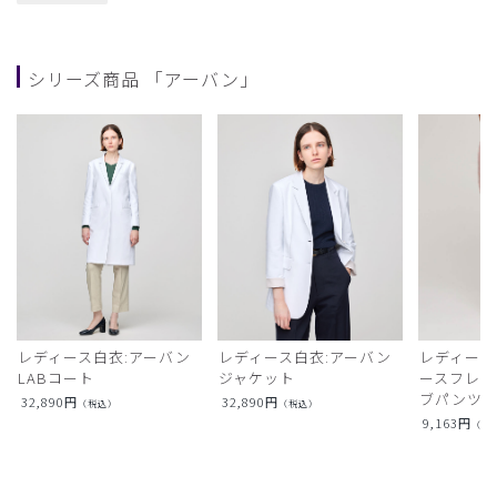
シリーズ商品 「アーバン」
レディース白衣:アーバン
レディース白衣:アーバン
レディース
LABコート
ジャケット
ースフレア
ブパンツ)
32,890
円
32,890
円
（税込）
（税込）
9,163
円
（税