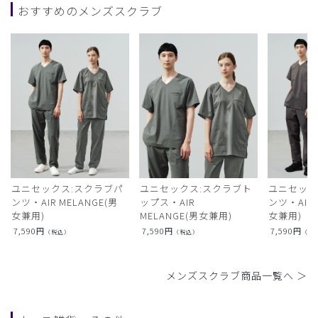
おすすめのメンズスクラブ
ユニセックス:スクラブパ
ユニセックス:スクラブト
ユニセック
ンツ・AIR MELANGE(男
ップス・AIR
ンツ・AIR L
女兼用)
MELANGE(男女兼用)
女兼用)
7,590
円
7,590
円
7,590
円
（税込）
（税込）
（税
メンズスクラブ商品一覧へ ＞