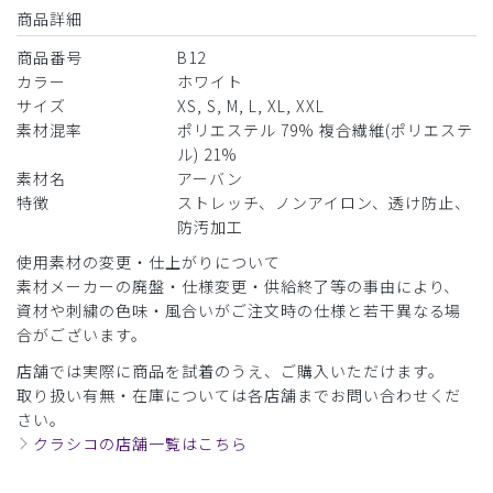
商品詳細
役に立った
0
商品番号
B12
カラー
ホワイト
サイズ
XS, S, M, L, XL, XXL
​1
​2
​3
​4
​5
素材混率
ポリエステル 79% 複合繊維(ポリエステ
ル) 21%
素材名
アーバン
特徴
ストレッチ、ノンアイロン、透け防止、
防汚加工
使用素材の変更・仕上がりについて
素材メーカーの廃盤・仕様変更・供給終了等の事由により、
資材や刺繍の色味・風合いがご注文時の仕様と若干異なる場
合がございます。
店舗では実際に商品を試着のうえ、ご購入いただけます。
取り扱い有無・在庫については各店舗までお問い合わせくだ
さい。
クラシコの店舗一覧はこちら