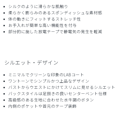
シルクのように滑らかな肌触り
2025-11-06
柔らかく膨らみのあるスポンディッシュな素材感
ご購入者様
体の動きにフィットするストレッチ性
購入確認済み
お手入れが簡単な高い機能性を付与
部分的に施した放電テープで静電気の発生を軽減
白衣の内側に黄ばみがありました，もう買わないと思います
商品：
B12メンズ白衣:アーバンLABコート/白/L
役に立った
0
シルエット・デザイン
ミニマルでクリーンな印象のLABコート
ワントーンでシンプルかつ上品なデザイン
2025-10-09
バストからウエストにかけてスリムに見せるシルエット
ご購入者様
バックスタイルは足捌きの良いセンターベント仕様
購入確認済み
高級感のある生地に合わせた水牛調のボタン
年齢:
50代
身長:
176-180cm
体重:
81-85kg
内側のポケットや首元のテープ装飾
特に問題なし。いつも着心地が良いです。サイズも多くて助
かります。
商品：
B12メンズ白衣:アーバンLABコート/白/XL