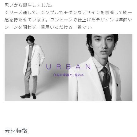
思いから誕生しました。
着やすく、着心地が素晴らしい。肌触りがいい。
シリーズ通して、シンプルでモダンなデザインを意識して統一
商品：
B12メンズ白衣:アーバンLABコート/白/L
感を持たせています。ワントーンで仕上げたデザインは年齢や
シーンを問わず、着用いただける一着です。
役に立った
0
2026-02-19
ジム様
購入確認済み
年齢:
60代
身長:
161-165cm
体重:
66-70kg
かっこいいが、ややスリムに絞ってある。ロンハーマンが着
やすい。
商品：
B12メンズ白衣:アーバンLABコート/白/XXL
役に立った
0
素材特徴