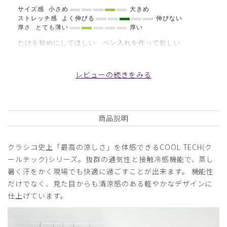
サイズ感
小さめ
大きめ
ストレッチ感
よく伸びる
伸びない
厚さ
とても薄い
厚い
たけを短めにしてほしい ペン入れを作って欲しい
商品：
B15メンズ白衣:ショートコート・クールテックプ
ルーフ/白/L
レビューの続きをみる
役に立った
0
商品説明
2026-06-23
クラシコ史上「最高の涼しさ」を体感できるCOOL TECH(ク
ご購入者様
ールテック)シリーズ。抜群の通気性と接触冷感機能で、蒸し
購入確認済み
暑く汗をかく現場でも快適に過ごすことが出来ます。 機能性
年齢:
70代
身長:
166-170cm
体重:
71-75kg
だけでなく、見た目からも清涼感のある軽やかなデザインに
サイズ感
小さめ
大きめ
仕上げています。
ストレッチ感
よく伸びる
伸びない
厚さ
とても薄い
厚い
生地がサラッとしていて、夏場の着心地がいいです。