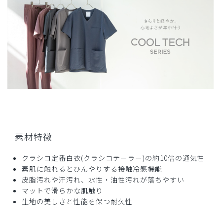
商品：
B15メンズ白衣:ショートコート・クールテックプ
ルーフ/白/L
役に立った
0
2026-05-23
JJ様
購入確認済み
年齢:
50代
身長:
171-175cm
体重:
71-75kg
素材特徴
サイズ感
小さめ
大きめ
ストレッチ感
よく伸びる
伸びない
クラシコ定番白衣(クラシコテーラー)の約10倍の通気性
厚さ
とても薄い
厚い
素肌に触れるとひんやりする接触冷感機能
クールテックということで、夏の暑さ対策を期待して購入し
皮脂汚れや汗汚れ、水性・油性汚れが落ちやすい
ましたが、送られてきた箱からすでにずっしりと重く嫌な予
マットで滑らかな肌触り
感が...
生地の美しさと性能を保つ耐久性
箱を空け手に持ってみると、想像以上の生地の厚みと重さが
あり、着ていても熱がこもって、夏用として購入しましたが