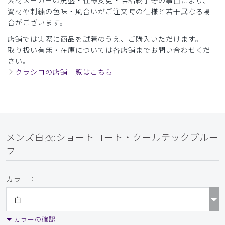
素材メーカーの廃盤・仕様変更・供給終了等の事由により、
商品：
B15メンズ白衣:ショートコート・クールテックプ
資材や刺繍の色味・風合いがご注文時の仕様と若干異なる場
ルーフ/白/XXL
合がございます。
店舗では実際に商品を試着のうえ、ご購入いただけます。
役に立った
0
取り扱い有無・在庫については各店舗までお問い合わせくだ
さい。
クラシコの店舗一覧はこちら
2025-09-29
ご購入者様
購入確認済み
メンズ白衣:ショートコート・クールテックプル
メンズ白衣:ショートコート・クールテックプルー
ーフ
フ
大変満足しています 今後ともよろしくお願いいたします。
商品：
B15メンズ白衣:ショートコート・クールテックプ
カラー：
ルーフ/白/M
役に立った
0
カラーの確認