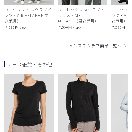
ユニセックス:スクラブパ
ユニセックス:スクラブト
ユニセック
ンツ・AIR MELANGE(男
ップス・AIR
ンツ・AIR L
女兼用)
MELANGE(男女兼用)
女兼用)
7,590
円
7,590
円
7,590
円
（税込）
（税込）
（税
メンズスクラブ商品一覧へ ＞
ナース雑貨・その他