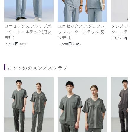
ユニセックス:スクラブパ
ユニセックス:スクラブト
メンズ:ス
ンツ・クールテック(男女
ップス・クールテック(男
クールテ
兼用)
女兼用)
13,090
円
（
7,590
円
7,590
円
（税込）
（税込）
おすすめのメンズスクラブ