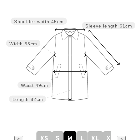
Shoulder width
45cm
Sleeve length
61cm
Width
55cm
Waist
49cm
Length
82cm
XS
S
M
L
XL
XXL