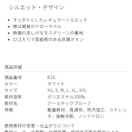
シルエット・デザイン
ちょっと残念でした。
商品：
B15メンズ白衣:ショートコート・クールテックプ
すっきりとしたレギュラーシルエット
ルーフ/白/L
襟は細身のナローラペル
麻調の涼しげなモスグリーンの裏地
役に立った
0
ロゴ入りで高級感のある貝調ボタン
2026-05-07
商品詳細
まーくん様
商品番号
B15
購入確認済み
カラー
ホワイト
年齢:
40代
身長:
171-175cm
体重:
81-85kg
サイズ
XS, S, M, L, XL, XXL
サイズ感
小さめ
大きめ
素材混率
ポリエステル100%
ストレッチ感
よく伸びる
伸びない
素材名
クールテックプルーフ
厚さ
とても薄い
厚い
特徴
軽量素材、高通気、防汚加工、ストレッ
軽くてなめらかで、着心地良いです。
チ、接触冷感、ノンアイロン
夏でも風通しよさそうで、これからの時期を快適に過ごせる
使用素材の変更・仕上がりについて
ことを期待しています。