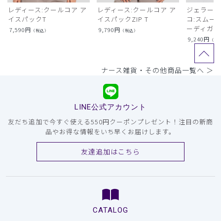
レディース:クールコア ア
レディース:クールコア ア
ジェラート
イスパックT
イスパックZIP T
コ:スムー
ーディガン
7,590
円
9,790
円
（税込）
（税込）
9,240
円
（税
ナース雑貨・その他商品一覧へ ＞
LINE公式アカウント
友だち追加で今すぐ使える550円クーポンプレゼント！注目の新商
品やお得な情報をいち早くお届けします。
友達追加はこちら
CATALOG