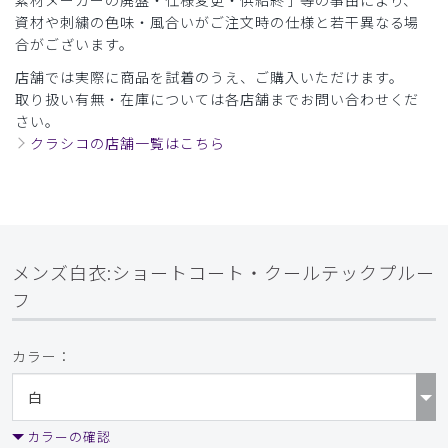
素材メーカーの廃盤・仕様変更・供給終了等の事由により、
商品：
B15メンズ白衣:ショートコート・クールテックプ
資材や刺繍の色味・風合いがご注文時の仕様と若干異なる場
ルーフ/白/XXL
合がございます。
店舗では実際に商品を試着のうえ、ご購入いただけます。
役に立った
0
取り扱い有無・在庫については各店舗までお問い合わせくだ
さい。
クラシコの店舗一覧はこちら
2025-09-29
ご購入者様
購入確認済み
メンズ白衣:ショートコート・クールテックプル
メンズ白衣:ショートコート・クールテックプルー
ーフ
フ
大変満足しています 今後ともよろしくお願いいたします。
商品：
B15メンズ白衣:ショートコート・クールテックプ
カラー：
ルーフ/白/M
役に立った
0
カラーの確認