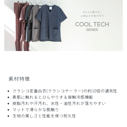
商品：
B15メンズ白衣:ショートコート・クールテックプ
ルーフ/白/L
役に立った
0
2026-05-23
JJ様
購入確認済み
年齢:
50代
身長:
171-175cm
体重:
71-75kg
素材特徴
サイズ感
小さめ
大きめ
ストレッチ感
よく伸びる
伸びない
クラシコ定番白衣(クラシコテーラー)の約10倍の通気性
厚さ
とても薄い
厚い
素肌に触れるとひんやりする接触冷感機能
クールテックということで、夏の暑さ対策を期待して購入し
皮脂汚れや汗汚れ、水性・油性汚れが落ちやすい
ましたが、送られてきた箱からすでにずっしりと重く嫌な予
マットで滑らかな肌触り
感が...
生地の美しさと性能を保つ耐久性
箱を空け手に持ってみると、想像以上の生地の厚みと重さが
あり、着ていても熱がこもって、夏用として購入しましたが