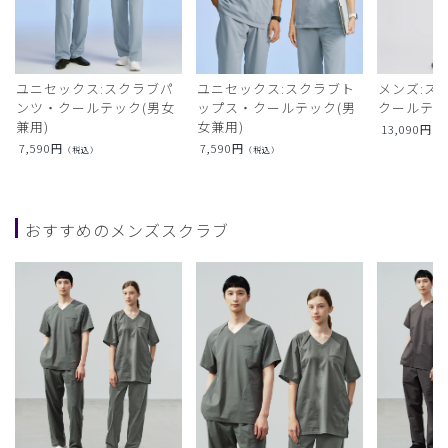
ユニセックス:スクラブパ
ユニセックス:スクラブト
メンズ:ス
ンツ・クールテック(男女
ップス・クールテック(男
クールテ
兼用)
女兼用)
13,090
円
（
7,590
円
7,590
円
（税込）
（税込）
おすすめのメンズスクラブ