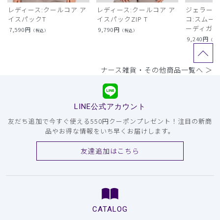
レディース:クールコア ア
レディース:クールコア ア
ジェラート
イスパックT
イスパックZIP T
コ:スムー
ーディガン
7,590
円
9,790
円
（税込）
（税込）
9,240
円
（税
ナース雑貨・その他商品一覧へ ＞
LINE公式アカウント
友だち追加で今すぐ使える550円クーポンプレゼント！注目の新商
品やお得な情報をいち早くお届けします。
友達追加はこちら
CATALOG