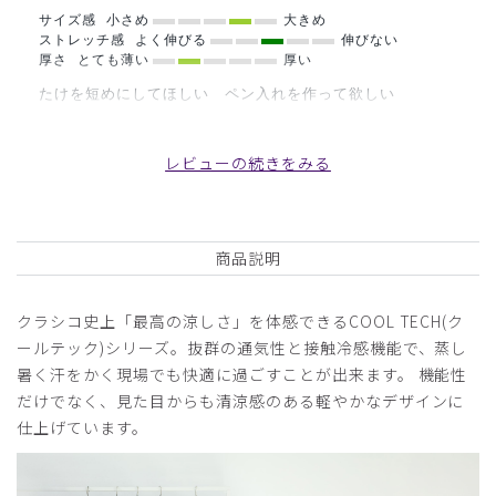
サイズ感
小さめ
大きめ
ストレッチ感
よく伸びる
伸びない
厚さ
とても薄い
厚い
たけを短めにしてほしい ペン入れを作って欲しい
商品：
B15メンズ白衣:ショートコート・クールテックプ
ルーフ/白/L
レビューの続きをみる
役に立った
0
商品説明
2026-06-23
クラシコ史上「最高の涼しさ」を体感できるCOOL TECH(ク
ご購入者様
ールテック)シリーズ。抜群の通気性と接触冷感機能で、蒸し
購入確認済み
暑く汗をかく現場でも快適に過ごすことが出来ます。 機能性
年齢:
70代
身長:
166-170cm
体重:
71-75kg
だけでなく、見た目からも清涼感のある軽やかなデザインに
サイズ感
小さめ
大きめ
仕上げています。
ストレッチ感
よく伸びる
伸びない
厚さ
とても薄い
厚い
生地がサラッとしていて、夏場の着心地がいいです。