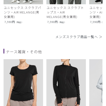
ユニセックス:スクラブパ
ユニセックス:スクラブト
ユニセック
ンツ・AIR MELANGE(男
ップス・AIR
ンツ・AIR L
女兼用)
MELANGE(男女兼用)
女兼用)
7,590
円
7,590
円
7,590
円
（税込）
（税込）
（税
メンズスクラブ商品一覧へ ＞
ナース雑貨・その他