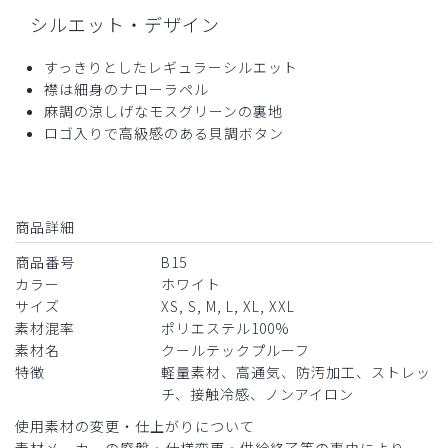
シルエット・デザイン
ちょっと残念でした。
商品：
B15メンズ白衣:ショートコート・クールテックプ
すっきりとしたレギュラーシルエット
ルーフ/白/L
襟は細身のナローラペル
麻調の涼しげなモスグリーンの裏地
役に立った
0
ロゴ入りで高級感のある貝調ボタン
2026-05-07
商品詳細
まーくん様
商品番号
B15
購入確認済み
カラー
ホワイト
年齢:
40代
身長:
171-175cm
体重:
81-85kg
サイズ
XS, S, M, L, XL, XXL
サイズ感
小さめ
大きめ
素材混率
ポリエステル100%
ストレッチ感
よく伸びる
伸びない
素材名
クールテックプルーフ
厚さ
とても薄い
厚い
特徴
軽量素材、高通気、防汚加工、ストレッ
軽くてなめらかで、着心地良いです。
チ、接触冷感、ノンアイロン
夏でも風通しよさそうで、これからの時期を快適に過ごせる
使用素材の変更・仕上がりについて
ことを期待しています。