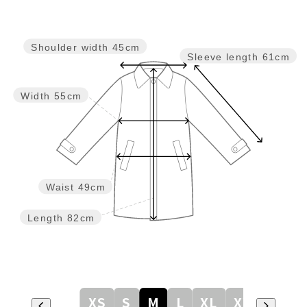
Shoulder width
45cm
Sleeve length
61cm
Width
55cm
Waist
49cm
Length
82cm
XS
S
M
L
XL
XXL