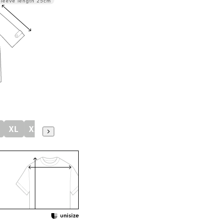
Sleeve length
25cm
XL
XXL