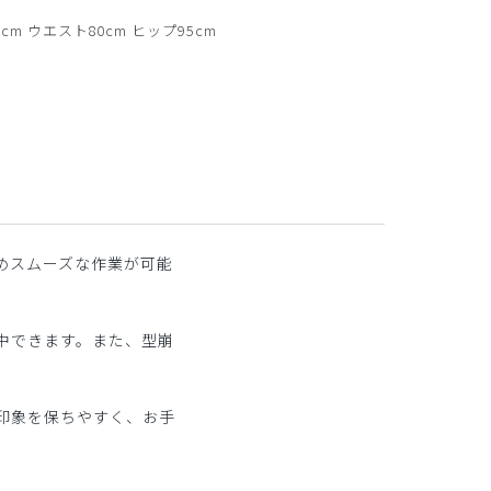
バック
cm ウエスト80cm ヒップ95cm
めスムーズな作業が可能
中できます。また、型崩
印象を保ちやすく、お手