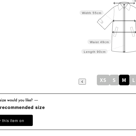
Width
55cm
Waist
49cm
Length
90cm
XS
S
M
L
 recommended size
y this item on