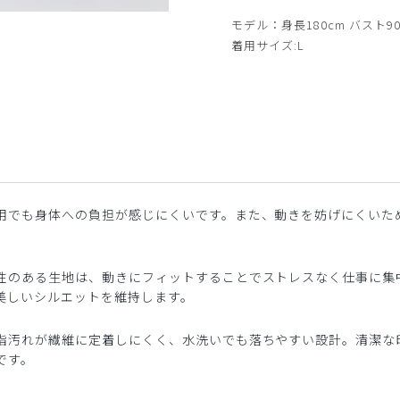
サイド
モデル：身長180cm バスト90
着用サイズ:L
用でも身体への負担が感じにくいです。また、動きを妨げにくいた
性のある生地は、動きにフィットすることでストレスなく仕事に集
美しいシルエットを維持します。
脂汚れが繊維に定着しにくく、水洗いでも落ちやすい設計。清潔な
です。