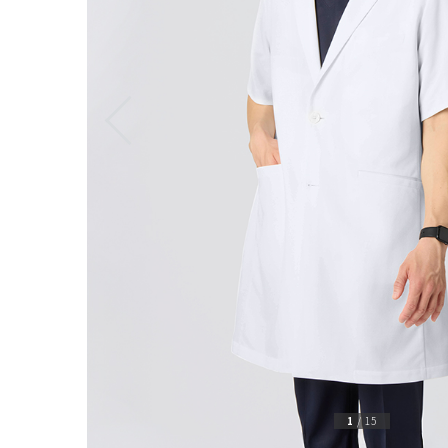
1
/
15