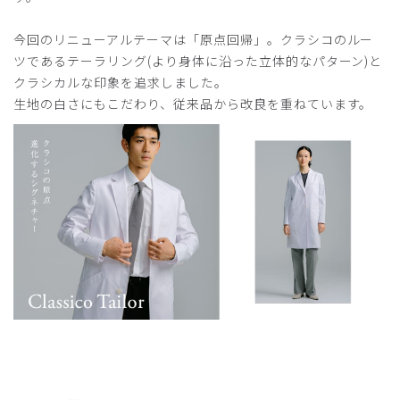
今回のリニューアルテーマは「原点回帰」。クラシコのルー
ツであるテーラリング(より身体に沿った立体的なパターン)と
2026-04-03
クラシカルな印象を追求しました。
ご購入者様
生地の白さにもこだわり、従来品から改良を重ねています。
購入確認済み
年齢:
10代
身長:
171-175cm
体重:
81-85kg
サイズ感
小さめ
大きめ
ストレッチ感
よく伸びる
伸びない
厚さ
とても薄い
厚い
夫へのプレゼント
娘たちと夫へ定年退職と再就職の記念としてプレゼントしま
した。
シャープなラインで、痩せてみえることや、ネームが入って
いることがうれしかったようです。
商品：
B20メンズ白衣:クラシコテーラー/白/XL
役に立った
0