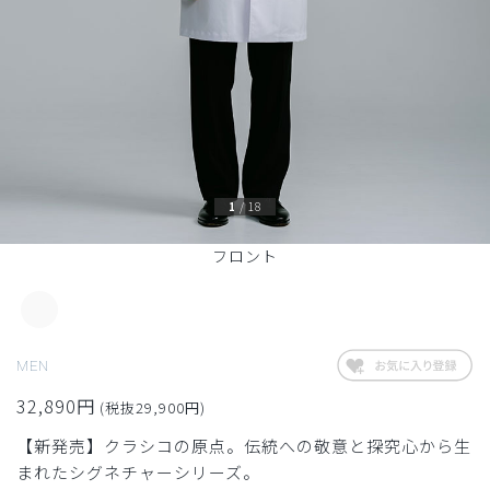
1
/
18
フロント
MEN
32,890円
(税抜29,900円)
【新発売】クラシコの原点。伝統への敬意と探究心から生
まれたシグネチャーシリーズ。