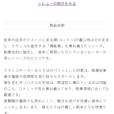
商品：
B20メンズ白衣:クラシコテーラー/白/L
レビューの続きをみる
役に立った
0
商品説明
2026-06-01
従来の白衣のイメージにある綿(コットン)の着心地はそのまま
ご購入者様
に、クラシコが追求する「機能美」を兼ね備えたシリーズ。
購入確認済み
創業当初に誕生し、長年ご愛用いただいているリピーターが
年齢:
50代
身長:
161-165cm
体重:
56-60kg
多いシリーズのひとつです。
サイズ感
小さめ
大きめ
ストレッチ感
よく伸びる
伸びない
クラシコテーラーならではのパリッとした印象は、医療従事
厚さ
とても薄い
厚い
者の権威や信頼感を見た目からサポートします。
以前購入していたクラシコテーターの後継モデルを購入しま
綿を含むオリジナルの生地は、吸湿性に優れているのは勿論
した。
のこと、ストレッチ性も兼ね備えており、医療現場においても
同じサイズでしたが、前よりも胴回りがゆったりでした。
最適です。
商品：
B20メンズ白衣:クラシコテーラー/白/M
長期間の着用でも蒸れにくく、動きも妨げず快適に身体にフ
ィットします。また、綿ならではの優しい肌あたりも特徴で
役に立った
0
す。