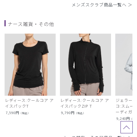
メンズスクラブ商品一覧へ ＞
ナース雑貨・その他
レディース:クールコア ア
レディース:クールコア ア
ジェラート
イスパックT
イスパックZIP T
コ:スムー
ーディガン
7,590
円
9,790
円
（税込）
（税込）
9,240
円
（税