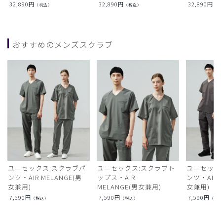
32,890
円
32,890
円
32,890
円
（税込）
（税込）
（
おすすめのメンズスクラブ
ユニセックス:スクラブパ
ユニセックス:スクラブト
ユニセック
ンツ・AIR MELANGE(男
ップス・AIR
ンツ・AIR L
女兼用)
MELANGE(男女兼用)
女兼用)
7,590
円
7,590
円
7,590
円
（税込）
（税込）
（税