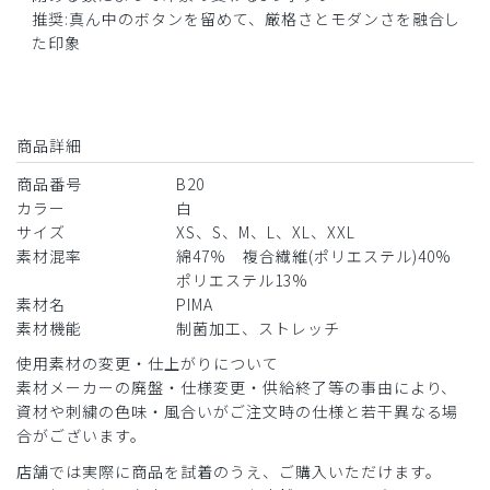
数年前にクラシコテーラーMサイズを購入してサイズが合わ
推奨:真ん中のボタンを留めて、厳格さとモダンさを融合し
ずSサイズに変更。今回も同品をSサイズで購入したが合わ
た印象
ずに返品した。同じSでサイズの変更があったのでしょう
か。
商品：
B20メンズ白衣:クラシコテーラー/白/S
商品詳細
役に立った
0
商品番号
B20
カラー
白
サイズ
XS、S、M、L、XL、XXL
素材混率
綿47% 複合繊維(ポリエステル)40%
ポリエステル13%
素材名
PIMA
素材機能
制菌加工、ストレッチ
使用素材の変更・仕上がりについて
素材メーカーの廃盤・仕様変更・供給終了等の事由により、
資材や刺繍の色味・風合いがご注文時の仕様と若干異なる場
合がございます。
店舗では実際に商品を試着のうえ、ご購入いただけます。