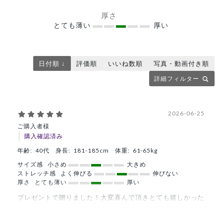
厚さ
とても薄い
厚い
日付順 ↓
評価順
いいね数順
写真・動画付き順
詳細フィルター
2026-06-25
ご購入者様
購入確認済み
年齢:
40代
身長:
181-185cm
体重:
61-65kg
サイズ感
小さめ
大きめ
ストレッチ感
よく伸びる
伸びない
厚さ
とても薄い
厚い
プレゼントで贈りました！大変喜んで頂きとても嬉しかった
です！