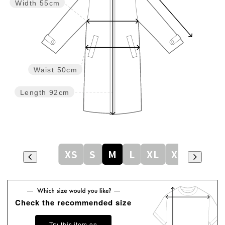
Width
55cm
Waist
50cm
Length
92cm
XS
S
M
L
XL
XXL
Check the recommended size
Try this item on