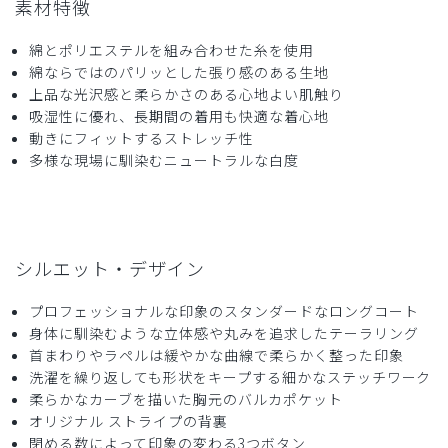
素材特徴
綿とポリエステルを組み合わせた糸を使用
綿ならではのパリッとした張り感のある生地
2026-01-03
上品な光沢感と柔らかさのある心地よい肌触り
ご購入者様
吸湿性に優れ、長期間の着用も快適な着心地
購入確認済み
動きにフィットするストレッチ性
年齢:
70代
身長:
166-170cm
体重:
61-65kg
多様な現場に馴染むニュートラルな白度
久しぶりで購入．満足しています，品格があります．
商品：
B20メンズ白衣:クラシコテーラー/白/M
役に立った
0
シルエット・デザイン
プロフェッショナルな印象のスタンダードなロングコート
身体に馴染むような立体感や丸みを追求したテーラリング
2025-12-28
首まわりやラペルは緩やかな曲線で柔らかく整った印象
匿名様
洗濯を繰り返しても形状をキープする細かなステッチワーク
購入確認済み
柔らかなカーブを描いた胸元のバルカポケット
オリジナル ストライプの背裏
年齢:
60代
身長:
166-170cm
体重:
61-65kg
閉める数によって印象の変わる3つボタン