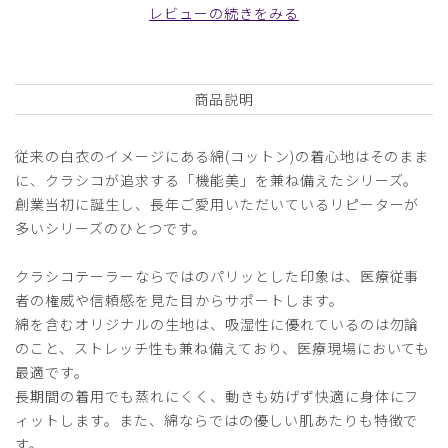
商品：
B20メンズ白衣:クラシコテーラー/白/L
レビューの続きをみる
役に立った
0
商品説明
2026-06-01
従来の白衣のイメージにある綿(コットン)の着心地はそのまま
ご購入者様
に、クラシコが追求する「機能美」を兼ね備えたシリーズ。
購入確認済み
創業当初に誕生し、長年ご愛用いただいているリピーターが
年齢:
50代
身長:
161-165cm
体重:
56-60kg
多いシリーズのひとつです。
サイズ感
小さめ
大きめ
ストレッチ感
よく伸びる
伸びない
クラシコテーラーならではのパリッとした印象は、医療従事
厚さ
とても薄い
厚い
者の権威や信頼感を見た目からサポートします。
以前購入していたクラシコテーターの後継モデルを購入しま
綿を含むオリジナルの生地は、吸湿性に優れているのは勿論
した。
のこと、ストレッチ性も兼ね備えており、医療現場においても
同じサイズでしたが、前よりも胴回りがゆったりでした。
最適です。
商品：
B20メンズ白衣:クラシコテーラー/白/M
長期間の着用でも蒸れにくく、動きも妨げず快適に身体にフ
ィットします。また、綿ならではの優しい肌あたりも特徴で
役に立った
0
す。