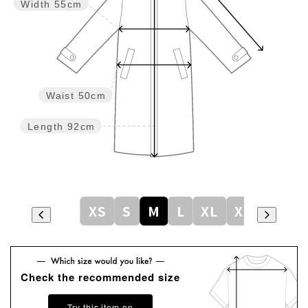
Width
55cm
Waist
50cm
Length
92cm
XS
S
M
L
XL
XXL
Check the recommended size
Try this item on