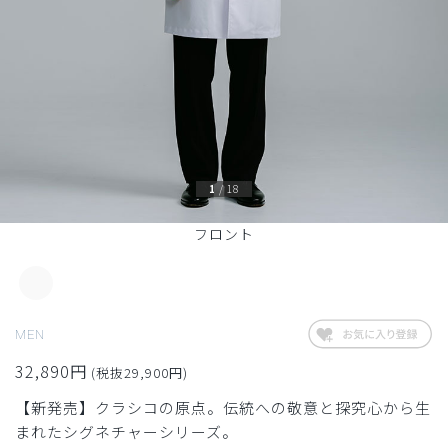
1
/
18
フロント
MEN
32,890円
(税抜29,900円)
【新発売】クラシコの原点。伝統への敬意と探究心から生
まれたシグネチャーシリーズ。