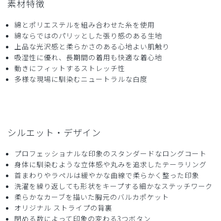
素材特徴
綿とポリエステルを組み合わせた糸を使用
綿ならではのパリッとした張り感のある生地
2026-01-03
上品な光沢感と柔らかさのある心地よい肌触り
ご購入者様
吸湿性に優れ、長期間の着用も快適な着心地
購入確認済み
動きにフィットするストレッチ性
年齢:
70代
身長:
166-170cm
体重:
61-65kg
多様な現場に馴染むニュートラルな白度
久しぶりで購入．満足しています，品格があります．
商品：
B20メンズ白衣:クラシコテーラー/白/M
役に立った
0
シルエット・デザイン
プロフェッショナルな印象のスタンダードなロングコート
身体に馴染むような立体感や丸みを追求したテーラリング
2025-12-28
首まわりやラペルは緩やかな曲線で柔らかく整った印象
匿名様
洗濯を繰り返しても形状をキープする細かなステッチワーク
購入確認済み
柔らかなカーブを描いた胸元のバルカポケット
オリジナル ストライプの背裏
年齢:
60代
身長:
166-170cm
体重:
61-65kg
閉める数によって印象の変わる3つボタン