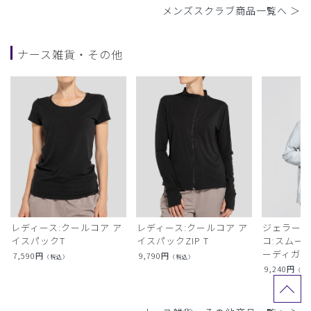
メンズスクラブ商品一覧へ ＞
ナース雑貨・その他
レディース:クールコア ア
レディース:クールコア ア
ジェラート
イスパックT
イスパックZIP T
コ:スムー
ーディガン
7,590
円
9,790
円
（税込）
（税込）
9,240
円
（税