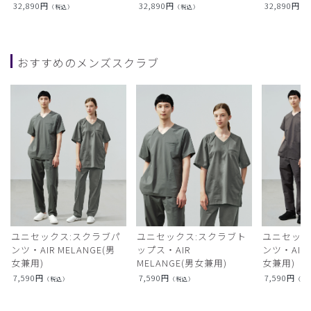
32,890
円
32,890
円
32,890
円
（税込）
（税込）
（
おすすめのメンズスクラブ
ユニセックス:スクラブパ
ユニセックス:スクラブト
ユニセック
ンツ・AIR MELANGE(男
ップス・AIR
ンツ・AIR L
女兼用)
MELANGE(男女兼用)
女兼用)
7,590
円
7,590
円
7,590
円
（税込）
（税込）
（税