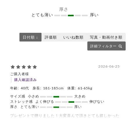
厚さ
とても薄い
厚い
日付順 ↓
評価順
いいね数順
写真・動画付き順
詳細フィルター
2026-06-25
ご購入者様
購入確認済み
年齢:
40代
身長:
181-185cm
体重:
61-65kg
サイズ感
小さめ
大きめ
ストレッチ感
よく伸びる
伸びない
厚さ
とても薄い
厚い
プレゼントで贈りました！大変喜んで頂きとても嬉しかった
です！