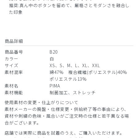
数年前にクラシコテーラーMサイズを購入してサイズが合わ
推奨:真ん中のボタンを留めて、厳格さとモダンさを融合し
ずSサイズに変更。今回も同品をSサイズで購入したが合わ
た印象
ずに返品した。同じSでサイズの変更があったのでしょう
か。
商品：
B20メンズ白衣:クラシコテーラー/白/S
商品詳細
役に立った
0
商品番号
B20
カラー
白
サイズ
XS、S、M、L、XL、XXL
素材混率
綿47% 複合繊維(ポリエステル)40%
ポリエステル13%
素材名
PIMA
素材機能
制菌加工、ストレッチ
使用素材の変更・仕上がりについて
素材メーカーの廃盤・仕様変更・供給終了等の事由により、
資材や刺繍の色味・風合いがご注文時の仕様と若干異なる場
合がございます。
店舗では実際に商品を試着のうえ、ご購入いただけます。