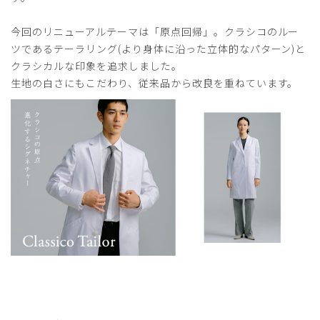
今回のリニューアルテーマは「原点回帰」。クラシコのルー
ツであるテーラリング(より身体に沿った立体的なパターン)と
2026-04-03
クラシカルな印象を追求しました。
ご購入者様
生地の白さにもこだわり、従来品から改良を重ねています。
購入確認済み
年齢:
10代
身長:
171-175cm
体重:
81-85kg
サイズ感
小さめ
大きめ
ストレッチ感
よく伸びる
伸びない
厚さ
とても薄い
厚い
夫へのプレゼント
娘たちと夫へ定年退職と再就職の記念としてプレゼントしま
した。
シャープなラインで、痩せてみえることや、ネームが入って
いることがうれしかったようです。
商品：
B20メンズ白衣:クラシコテーラー/白/XL
役に立った
0