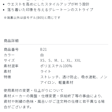
ウエストを高めにしたスタイルアップが叶う設計
落ち着いた印象を与えるグレートーンのストライプ
※背裏以外は旧モデル(B05)と同じです
商品詳細
商品番号
B21
カラー
白
サイズ
XS、S、M、L、XL、XXL
素材混率
ポリエステル100%
素材
ライト
特徴
ストレッチ、透け防止、吸水速乾、ノン
アイロン、軽量素材
使用素材の変更・仕上がりについて
素材メーカーの廃盤・仕様変更・供給終了等の事由により、
資材や刺繍の色味・風合いがご注文時の仕様と若干異なる場
合がございます。