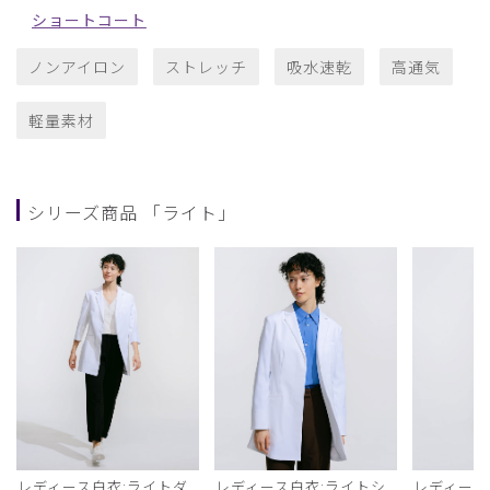
ショートコート
ノンアイロン
ストレッチ
吸水速乾
高通気
軽量素材
シリーズ商品 「ライト」
レディース白衣:ライトダ
レディース白衣:ライトシ
レディース