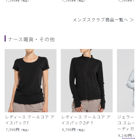
（税込）
（税込）
（税
メンズスクラブ商品一覧へ ＞
ナース雑貨・その他
レディース:クールコア ア
レディース:クールコア ア
ジェラート
イスパックT
イスパックZIP T
コ:スムー
ーディガン
7,590
円
9,790
円
（税込）
（税込）
9,240
円
（税