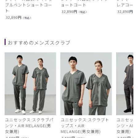
ブルベントショートコー
ョートコート
レアコー
ト
32,890
円
32,890
円
（税込）
（
32,890
円
（税込）
おすすめのメンズスクラブ
ユニセックス:スクラブパ
ユニセックス:スクラブト
ユニセック
ンツ・AIR MELANGE(男
ップス・AIR
ンツ・AIR L
女兼用)
MELANGE(男女兼用)
女兼用)
7,590
円
7,590
円
7,590
円