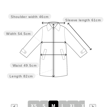
Shoulder width
46cm
Sleeve length
61cm
Width
54.5cm
Waist
49.5cm
Length
82cm
XS
S
M
L
XL
XXL