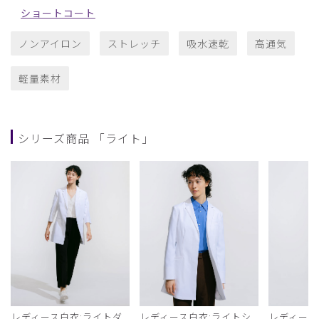
ショートコート
ノンアイロン
ストレッチ
吸水速乾
高通気
軽量素材
シリーズ商品 「ライト」
レディース白衣:ライトダ
レディース白衣:ライトシ
レディース