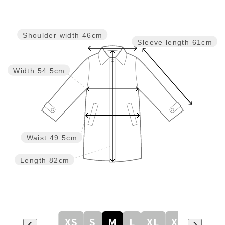
Shoulder width
46cm
Sleeve length
61cm
Width
54.5cm
Waist
49.5cm
Length
82cm
XS
S
M
L
XL
XXL