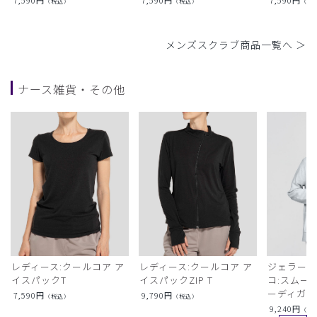
（税込）
（税込）
（税
メンズスクラブ商品一覧へ ＞
ナース雑貨・その他
レディース:クールコア ア
レディース:クールコア ア
ジェラート
イスパックT
イスパックZIP T
コ:スムー
ーディガン
7,590
円
9,790
円
（税込）
（税込）
9,240
円
（税