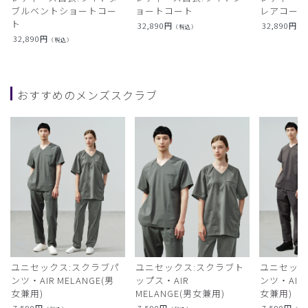
ブルベントショートコー
ョートコート
レアコー
ト
32,890
円
32,890
円
（税込）
（
32,890
円
（税込）
おすすめのメンズスクラブ
ユニセックス:スクラブパ
ユニセックス:スクラブト
ユニセック
ンツ・AIR MELANGE(男
ップス・AIR
ンツ・AIR L
女兼用)
MELANGE(男女兼用)
女兼用)
7,590
円
7,590
円
7,590
円