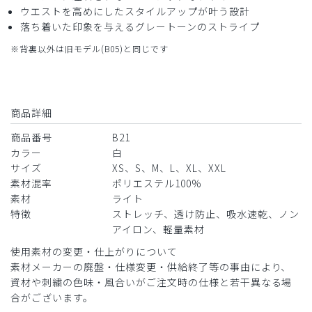
ウエストを高めにしたスタイルアップが叶う設計
落ち着いた印象を与えるグレートーンのストライプ
※背裏以外は旧モデル(B05)と同じです
商品詳細
商品番号
B21
カラー
白
サイズ
XS、S、M、L、XL、XXL
素材混率
ポリエステル100%
素材
ライト
特徴
ストレッチ、透け防止、吸水速乾、ノン
アイロン、軽量素材
使用素材の変更・仕上がりについて
素材メーカーの廃盤・仕様変更・供給終了等の事由により、
資材や刺繍の色味・風合いがご注文時の仕様と若干異なる場
合がございます。