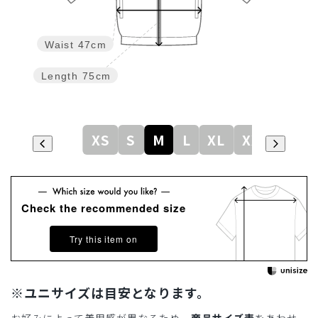
Waist
47cm
Length
75cm
XS
S
M
L
XL
XXL
Check the recommended size
Try this item on
※ユニサイズは目安となります。