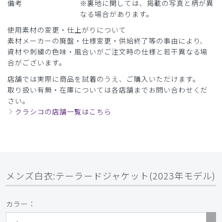
備考
※裏地に関しては、掲載の写真と柄が異
初めて購入
なる場合があります。
他社２社のジャケット型白衣を17年ほど使用してきました
使用素材の変更・仕上がりについて
が、肩幅・胴囲と袖丈のバランスがいまひとつピッタリしま
素材メーカーの廃盤・仕様変更・供給終了等の事由により、
せんでした。自分の体形に合う製品を探していたところ、こ
資材や刺繍の色味・風合いがご注文時の仕様と若干異なる場
の製品を見つけました。コットンの比率が高いのも自分の希
合がございます。
望通りです。普段の仕事着ですので、セールになっていて求
めやすく、ありがたいと思います。
店舗では実際に商品を試着のうえ、ご購入いただけます。
取り扱い有無・在庫については各店舗までお問い合わせくだ
商品：
C01メンズ白衣:テーラードジャケット/白/M
さい。
クラシコの店舗一覧はこちら
役に立った
0
​1
​2
​3
​4
​5
​6
メンズ白衣:テーラードジャケット(2023年モデル)
カラー：