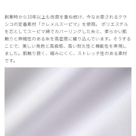
役に立った
0
創業時から10年以上も改良を重ね続け、今なお愛されるクラ
シコの定番素材「クレメルスーピマ」を使用。 ポリエステル
を芯としてスーピマ綿でカバーリングした糸と、柔らかい肌
2026-06-18
触りと伸縮性のある糸を高密度に織り込んでいます。そうする
yachan様
ことで、美しい発色と高級感、高い耐久性と機能性を実現し
購入確認済み
ました。肌触り良く、縮みにくく、ストレッチ性のある素材
年齢:
60代
身長:
161-165cm
体重:
61-65kg
です。
サイズ感
小さめ
大きめ
ストレッチ感
よく伸びる
伸びない
厚さ
とても薄い
厚い
作成していただいてありがとうございました。
商品：
C01メンズ白衣:テーラードジャケット/白/L
役に立った
0