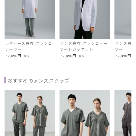
レディース白衣:クラシコ
メンズ白衣:クラシコテー
メンズ白衣
テーラー
ラードジャケット
ラー
32,890
円
32,890
円
32,890
円
（税込）
（税込）
（
おすすめのメンズスクラブ