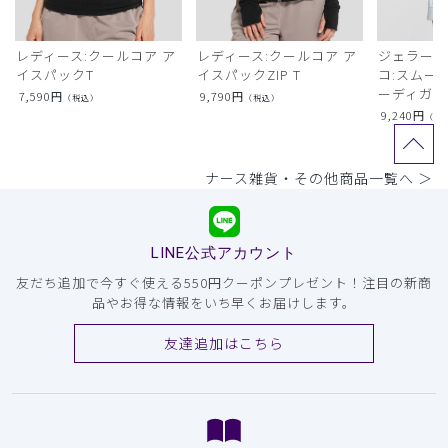
レディース:クールコア ア
レディース:クールコア ア
ジェラート
イスパックT
イスパックZIP T
コ:スムー
ーディガン
7,590
円
9,790
円
（税込）
（税込）
9,240
円
（税
ナース雑貨・その他商品一覧へ ＞
LINE公式アカウント
友だち追加で今すぐ使える550円クーポンプレゼント！注目の新商
品やお得な情報をいち早くお届けします。
友達追加はこちら