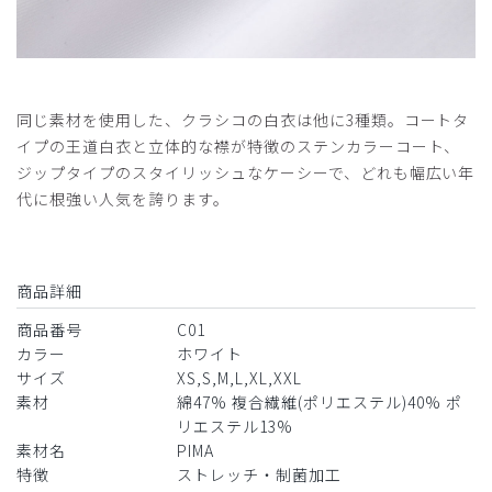
2026-05-14
30代男性・内科医様
購入確認済み
年齢:
30代
身長:
171-175cm
体重:
56-60kg
同じ素材を使用した、クラシコの白衣は他に3種類。コートタ
サイズ感
小さめ
大きめ
イプの王道白衣と立体的な襟が特徴のステンカラーコート、
ストレッチ感
よく伸びる
伸びない
厚さ
とても薄い
厚い
ジップタイプのスタイリッシュなケーシーで、どれも幅広い年
代に根強い人気を誇ります。
173cm/58kgでMサイズを購入。ジャストサイズでした。
商品：
C01メンズ白衣:テーラードジャケット/白/M
役に立った
0
商品詳細
商品番号
C01
カラー
ホワイト
サイズ
XS,S,M,L,XL,XXL
2026-03-17
素材
綿47% 複合繊維(ポリエステル)40% ポ
Dr.Yabu様
リエステル13%
購入確認済み
素材名
PIMA
特徴
ストレッチ・制菌加工
年齢:
70代
身長:
176-180cm
体重:
71-75kg