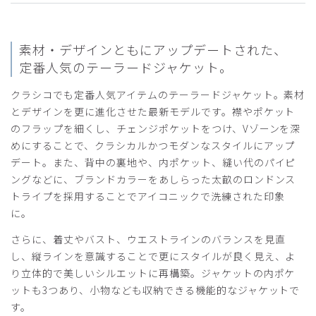
2026-06-29
素材・デザインともにアップデートされた、
B612様
定番人気のテーラードジャケット。
購入確認済み
クラシコでも定番人気アイテムのテーラードジャケット。素材
年齢:
60代
身長:
176-180cm
体重:
81-85kg
とデザインを更に進化させた最新モデルです。襟やポケット
サイズ感
小さめ
大きめ
のフラップを細くし、チェンジポケットをつけ、Vゾーンを深
ストレッチ感
よく伸びる
伸びない
めにすることで、クラシカルかつモダンなスタイルにアップ
厚さ
とても薄い
厚い
デート。また、背中の裏地や、内ポケット、縫い代のパイピ
気に入りました
ングなどに、ブランドカラーをあしらった太畝のロンドンス
白衣は、ある意味作業衣ですから
トライプを採用することでアイコニックで洗練された印象
頻繁にかえます
に。
それと同時に医師としてのアイコンでもあるので
優れた機能のみならず
さらに、着丈やバスト、ウエストラインのバランスを見直
そう言った意味からも
し、縦ラインを意識することで更にスタイルが良く見え、よ
見た目もだいじです
り立体的で美しいシルエットに再構築。ジャケットの内ポケ
とても満足しています
ットも3つあり、小物なども収納できる機能的なジャケットで
商品：
C01メンズ白衣:テーラードジャケット/白/XXL
す。