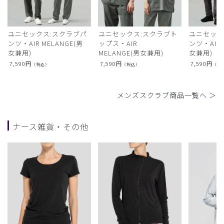
ユニセックス:スクラブパ
ユニセックス:スクラブト
ユニセック
ンツ・AIR MELANGE(男
ップス・AIR
ンツ・AIR L
女兼用)
MELANGE(男女兼用)
女兼用)
7,590
円
7,590
円
7,590
円
（税込）
（税込）
（税
メンズスクラブ商品一覧へ ＞
ナース雑貨・その他