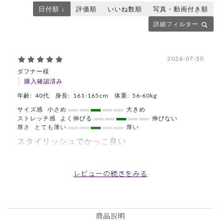
日付順 ↓
評価順
いいね数順
写真・動画付き順
詳細フィルター
2026-07-30
ダフナー様
購入確認済み
年齢:
40代
身長:
161-165cm
体重:
56-60kg
サイズ感
小さめ
大きめ
ストレッチ感
よく伸びる
伸びない
厚さ
とても薄い
厚い
スタイリッシュでかっこ良い
友人へぬプレゼントでこうにゅうしましたが、スタイリッシ
ュでかっこ良いと喜んでくれました♪
レビューの続きをみる
商品：
C01メンズ白衣:テーラードジャケット/白/S
役に立った
0
商品説明