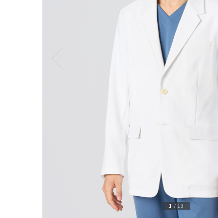
1
/
13