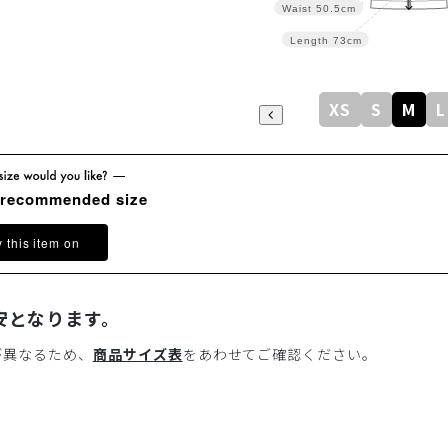
Waist
50.5cm
Length
73cm
XS
S
M
L
 recommended size
y this item on
安となります。
が異なるため、
商品サイズ表
をあわせてご確認ください。