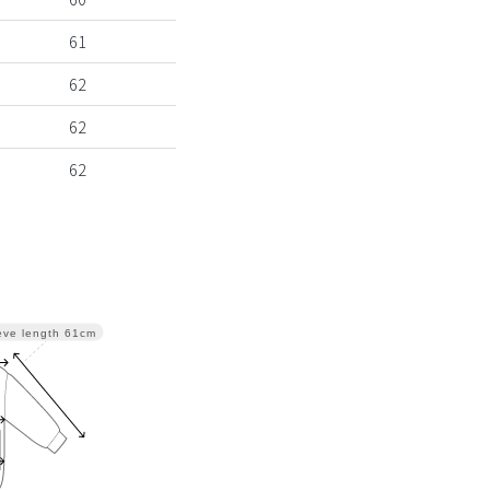
61
62
62
62
eve length
61cm