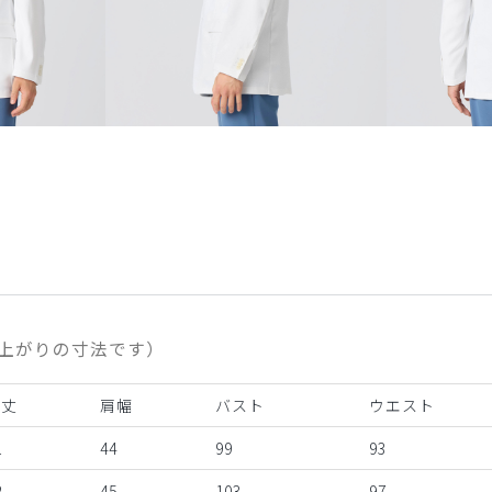
上がりの寸法です）
着丈
肩幅
バスト
ウエスト
1
44
99
93
2
45
103
97