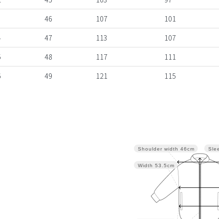
3
46
107
101
4
47
113
107
5
48
117
111
6
49
121
115
Sle
Shoulder width
46cm
Width
53.5cm