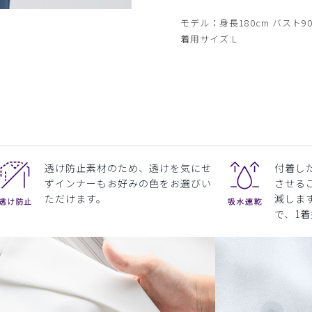
サイド
モデル：身長180cm バスト90
着用サイズ:L
透け防止素材のため、透けを気にせ
付着し
ずインナーもお好みの色をお選びい
させる
ただけます。
減しま
で、1