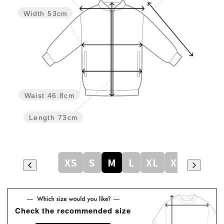
Width
53cm
Waist
46.8cm
Length
73cm
XS
S
M
L
XL
XXL
Check the recommended size