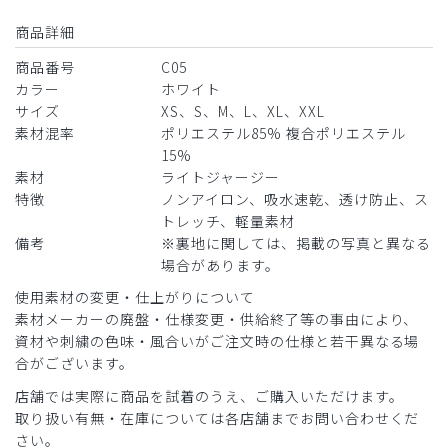
商品詳細
商品番号
C05
カラー
ホワイト
サイズ
XS、S、M、L、XL、XXL
素材混率
ポリエステル85% 複合ポリエステル
15%
素材
ライトジャージー
特徴
ノンアイロン、吸水速乾、透け防止、ス
トレッチ、軽量素材
備考
※裏地に関しては、掲載の写真と異なる
場合があります。
使用素材の変更・仕上がりについて
素材メーカーの廃盤・仕様変更・供給終了等の事由により、
資材や刺繍の色味・風合いがご注文時の仕様と若干異なる場
合がございます。
店舗では実際に商品を試着のうえ、ご購入いただけます。
取り扱い有無・在庫については各店舗までお問い合わせくだ
さい。