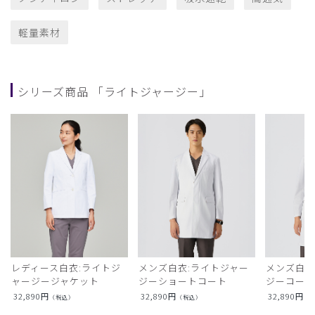
軽量素材
シリーズ商品 「ライトジャージー」
レディース白衣:ライトジ
メンズ白衣:ライトジャー
メンズ白衣
ャージージャケット
ジーショートコート
ジーコー
32,890
円
32,890
円
32,890
円
（税込）
（税込）
（