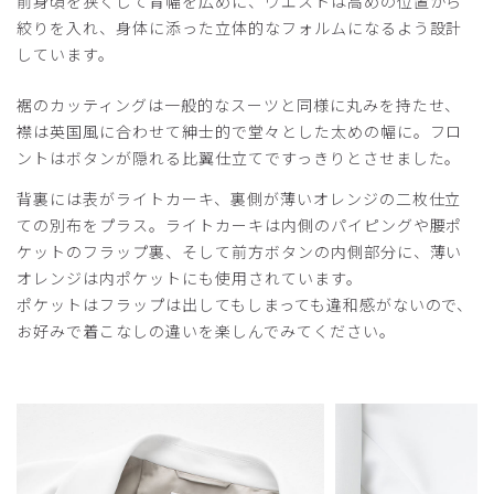
前身頃を狭くして背幅を広めに、ウエストは高めの位置から
ライトジャージジャゲット白衣
絞りを入れ、身体に添った立体的なフォルムになるよう設計
Mサイズで前ボタンが止まらなかった。
しています。
次はLサイズを購入する予定です。
裾のカッティングは一般的なスーツと同様に丸みを持たせ、
商品：
C05メンズ白衣:ライトジャージージャケット/
白/M
襟は英国風に合わせて紳士的で堂々とした太めの幅に。フロ
ントはボタンが隠れる比翼仕立てですっきりとさせました。
役に立った
0
背裏には表がライトカーキ、裏側が薄いオレンジの二枚仕立
ての別布をプラス。ライトカーキは内側のパイピングや腰ポ
ケットのフラップ裏、そして前方ボタンの内側部分に、薄い
オレンジは内ポケットにも使用されています。
2025-04-24
ポケットはフラップは出してもしまっても違和感がないので、
ご購入者様
お好みで着こなしの違いを楽しんでみてください。
購入確認済み
年齢:
30代
身長:
181-185cm
体重:
61-65kg
生地もしっかりしていて肌触りも良くお気に入りです。ダボ
っとせずスマートに着れます。
商品：
C05メンズ白衣:ライトジャージージャケット/
白/M