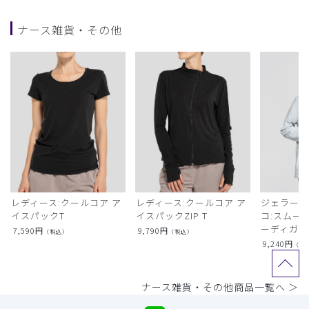
ナース雑貨・その他
レディース:クールコア ア
レディース:クールコア ア
ジェラート
イスパックT
イスパックZIP T
コ:スムー
ーディガン
7,590
円
9,790
円
（税込）
（税込）
9,240
円
（税
ナース雑貨・その他商品一覧へ ＞