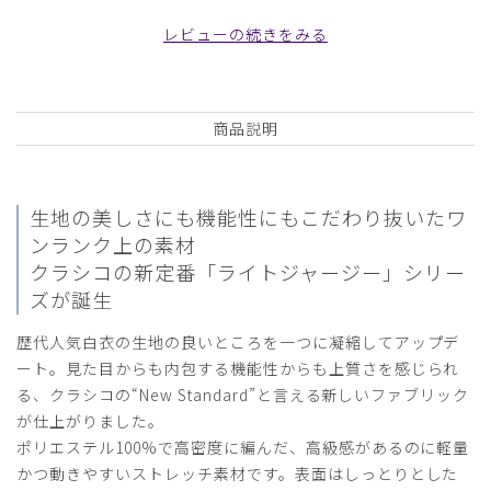
白/XL
レビューの続きをみる
役に立った
0
商品説明
2026-03-03
とし様
生地の美しさにも機能性にもこだわり抜いたワ
購入確認済み
ンランク上の素材
年齢:
40代
身長:
181-185cm
体重:
86kg以上
クラシコの新定番「ライトジャージー」シリー
10年以上使わせていただいております。
ズが誕生
着心地、質感共に最高です。
歴代人気白衣の生地の良いところを一つに凝縮してアップデ
商品：
C05メンズ白衣:ライトジャージージャケット/
ート。見た目からも内包する機能性からも上質さを感じられ
白/XXL
る、クラシコの“New Standard”と言える新しいファブリック
が仕上がりました。
役に立った
0
ポリエステル100%で高密度に編んだ、高級感があるのに軽量
かつ動きやすいストレッチ素材です。表面はしっとりとした