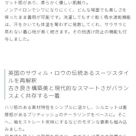
マット感があり、柔らかく優しい肌触り。
ノンアイロンでシワになりにくく、どんな場面でも美しさを
2025-10-25
保ったまま着用が可能です。洗濯してもすぐ乾く吸水速乾機能
ご購入者様
は、汗をかいても体温を奪わずに発散してくれ、サラサラと
購入確認済み
蒸れない着心地が長く続きます。その他透け防止の機能も付
年齢:
30代
身長:
176-180cm
体重:
81-85kg
与しました。
サイズもぴったりで、着心地も良く大満足です。
他の白衣も購入しようと思います。
商品：
C05メンズ白衣:ライトジャージージャケット/
白/XL
英国のサヴィル・ロウの伝統あるスーツスタイ
役に立った
0
ルを再解釈
古き良き構築美と現代的なスマートさがバラン
スよく共存する一着
ハリ感のある素材特性をシンプルに活かし、シルエットは重
2025-05-11
厚感があるブリティッシュのテーラリングをベースに。そこ
ご購入者様
購入確認済み
へ、袖をストレート気味にするなどのモダンな要素も組み込
みました。
年齢:
70代
身長:
166-170cm
体重:
61-65kg