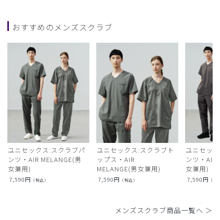
おすすめのメンズスクラブ
ユニセックス:スクラブパ
ユニセックス:スクラブト
ユニセック
ンツ・AIR MELANGE(男
ップス・AIR
ンツ・AIR L
女兼用)
MELANGE(男女兼用)
女兼用)
7,590
円
7,590
円
7,590
円
（税込）
（税込）
（税
メンズスクラブ商品一覧へ ＞