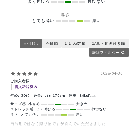
よく伸びる
伸びない
厚さ
とても薄い
厚い
日付順 ↓
評価順
いいね数順
写真・動画付き順
詳細フィルター
2026-04-30
ご購入者様
購入確認済み
年齢:
30代
身長:
166-170cm
体重:
86kg以上
サイズ感
小さめ
大きめ
ストレッチ感
よく伸びる
伸びない
厚さ
とても薄い
厚い
自分用ではなく贈り物ですが喜んでいただきました
商品：
C05メンズ白衣:ライトジャージージャケット/