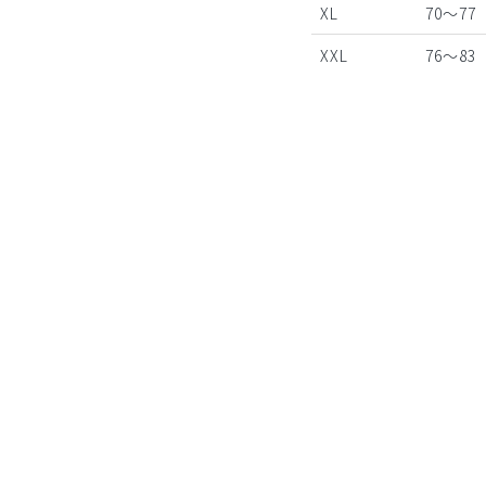
XL
70～77
XXL
76～83