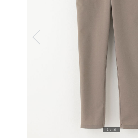
1
/
10