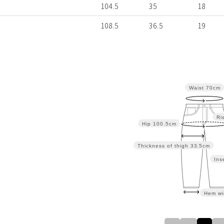
104.5
35
18
108.5
36.5
19
Waist
70cm
Ri
Hip
100.5cm
Thickness of thigh
33.5cm
Ins
Hem wi