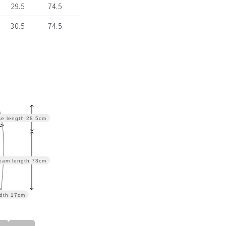
29.5
74.5
30.5
74.5
se length
28.5cm
eam length
73cm
dth
17cm