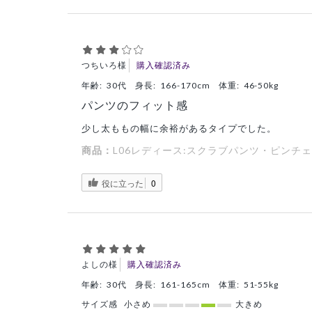
つちいろ様
購入確認済み
年齢:
30代
身長:
166-170cm
体重:
46-50kg
パンツのフィット感
少し太ももの幅に余裕があるタイプでした。
商品：
L06レディース:スクラブパンツ・ピンチェ
役に立った
0
よしの様
購入確認済み
年齢:
30代
身長:
161-165cm
体重:
51-55kg
サイズ感
小さめ
大きめ