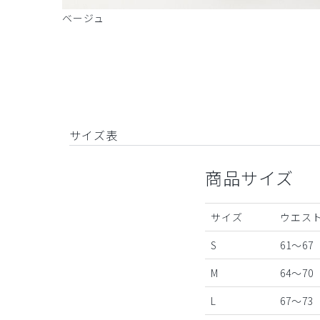
ベージュ
サイズ表
商品サイズ
サイズ
ウエスト
S
61～67
M
64～70
L
67～73