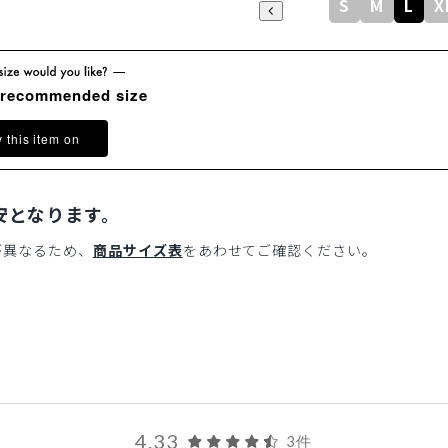
S
M
L
X
 recommended size
y this item on
安となります。
が異なるため、
商品サイズ表
をあわせてご確認ください。
4.33
3件