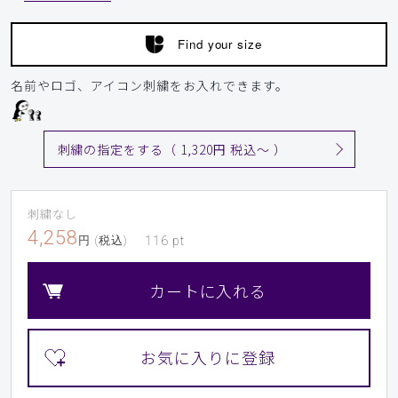
サイズ感
小さめ
大きめ
ストレッチ感
よく伸びる
伸びない
Find your size
厚さ
とても薄い
厚い
アルジネート、石膏の粉つくと洗わないと取れない。
名前やロゴ、アイコン刺繍をお入れできます。
商品：
L37レディース:デオストレッチスクラブトップ
ス/ディープグリーン/L
刺繍の指定をする（ 1,320円 税込〜 ）
役に立った
0
刺繍なし
4,258
円 (税込)
116
pt
2026-06-17
ご購入者様
購入確認済み
カートに入れる
年齢:
70代
身長:
161-165cm
体重:
51-55kg
サイズ感
小さめ
大きめ
ストレッチ感
よく伸びる
伸びない
厚さ
とても薄い
厚い
ストレッチ性があまりないのに「デオストレッチスクラブ」