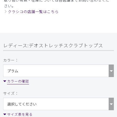
ご購入者様
さい。
購入確認済み
クラシコの店舗一覧はこちら
年齢:
30代
身長:
156-160cm
体重:
61-65kg
サイズ感
小さめ
大きめ
ストレッチ感
よく伸びる
伸びない
厚さ
とても薄い
厚い
他のレビューにもありましたが、商品名にストレッチと入っ
ているのに伸縮性が皆無です。期待外れでした。
レディース:デオストレッチスクラブトップス
商品：
L37レディース:デオストレッチスクラブトップ
ス/ディープネイビー/XL
カラー：
役に立った
0
カラーの確認
サイズ：
2026-06-24
ご購入者様
購入確認済み
年齢:
40代
身長:
161-165cm
体重:
51-55kg
サイズ表を見る