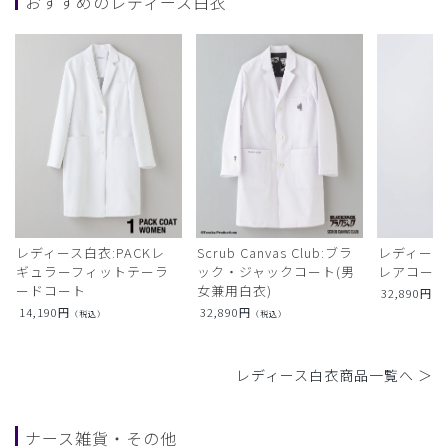
おすすめのレディース白衣
レディース白衣:PACKレ
Scrub Canvas Club:ブラ
レディース
ギュラーフィットテーラ
ック・ジャックコート(男
レアコー
ードコート
女兼用白衣)
32,890
円
（
14,190
円
32,890
円
（税込）
（税込）
レディース白衣商品一覧へ ＞
ナース雑貨・その他