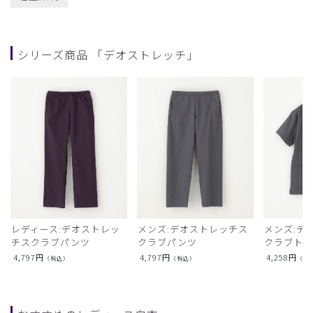
シリーズ商品 「デオストレッチ」
レディース:デオストレッ
メンズ:デオストレッチス
メンズ:デ
チスクラブパンツ
クラブパンツ
クラブト
4,797
円
4,797
円
4,258
円
（税込）
（税込）
（税