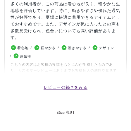
多くの利用者が、この商品は着心地が良く、軽やかな生
地感を評価しています。特に、動きやすさや優れた通気
性が好評であり、夏場に快適に着用できるアイテムとし
ておすすめです。また、デザインが気に入ったとの声も
多数見受けられ、色合いについても高い評価がありま
す。
着心地
軽やかさ
動きやすさ
デザイン
通気性
こちらの内容はお客様の投稿をもとにAIが生成したものであ
り、カスタマーレビューはあくまでお客様個人の感想や意見で
す。本サイトの公式な見解を示すものではありません。
レビューの続きをみる
日付順 ↓
評価順
いいね数順
写真・動画付き順
詳細フィルター
商品説明
2026-07-20