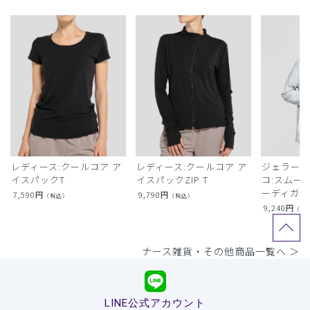
レディース:クールコア ア
レディース:クールコア ア
ジェラート
イスパックT
イスパックZIP T
コ:スムー
ーディガン
7,590
円
9,790
円
（税込）
（税込）
9,240
円
（税
ナース雑貨・その他商品一覧へ ＞
LINE公式アカウント