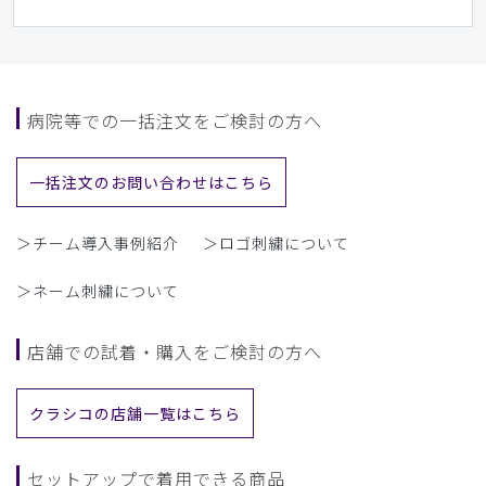
というネーミングはいかがなものでしょうか。綿混でさらり
としていて、これからの季節を快適に過ごせそうです。プラ
ム色も気に入りました。
商品：
L37レディース:デオストレッチスクラブトップ
病院等での一括注文をご検討の方へ
ス/プラム/L
役に立った
0
一括注文のお問い合わせはこちら
＞チーム導入事例紹介
＞ロゴ刺繍について
​1
​2
​3
​4
​5
​6
＞ネーム刺繍について
​7
​8
店舗での試着・購入をご検討の方へ
クラシコの店舗一覧はこちら
セットアップで着用できる商品