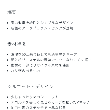
ご購入者様
購入確認済み
概要
年齢:
40代
身長:
156-160cm
体重:
46-50kg
サイズ感
小さめ
大きめ
高い消臭持続性とシンプルなデザイン
ストレッチ感
よく伸びる
伸びない
新色のダークブラウン・ピンクが登場
厚さ
とても薄い
厚い
お気に入りです
素材特徴
夏に着心地の良いユニフォームが欲しくて購入。綿混が良
い。ハリがあり、少しツヤのある生地感。通気性、肌触りも
洗濯を50回繰り返しても消臭率をキープ
良い。オススメはMサイズ、在庫がなくSサイズを購入。結
綿とポリエステルの混紡でシワになりにくく軽い
果的にはSサイズがちょうど良かった。ストレッチがほとん
素材の一部にリサイクル素材を使用
どないので、髪をセットすると着替えがしにくい、という点
ハリ感のある生地
で星4。
商品：
L37レディース:デオストレッチスクラブトップ
シルエット・デザイン
ス/チャコールグレー/S
少しゆったりめのシルエット
役に立った
0
デコルテを美しく見せるカーブを描いたVネック
袖口や裾のステッチで上品な印象