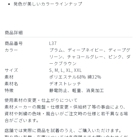
発色が美しいカラーラインナップ
2026-07-15
ご購入者様
購入確認済み
商品詳細
年齢:
30代
身長:
151-155cm
体重:
45kg以下
商品番号
L37
サイズ感
小さめ
大きめ
カラー
プラム、ディープネイビー、ディープグ
ストレッチ感
よく伸びる
伸びない
厚さ
とても薄い
厚い
リーン、チャコールグレー、ピンク、ダ
ークブラウン
着やすいが、シワになりやすいかなと思います。動きやすく
サイズ
S, M, L, XL, XXL
可愛いです！
素材
ポリエステル68% 綿32%
商品：
L37レディース:デオストレッチスクラブトップ
素材名
デオストレッチ
ス/チャコールグレー/M
特徴
静電防止、軽量、消臭加工
使用素材の変更・仕上がりについて
役に立った
0
素材メーカーの廃盤・仕様変更・供給終了等の事由により、
資材や刺繍の色味・風合いがご注文時の仕様と若干異なる場
合がございます。
店舗では実際に商品を試着のうえ、ご購入いただけます。
2026-07-15
取り扱い有無・在庫については各店舗までお問い合わせくだ