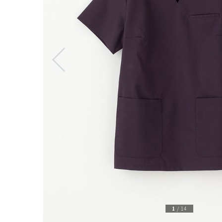
1
/
14