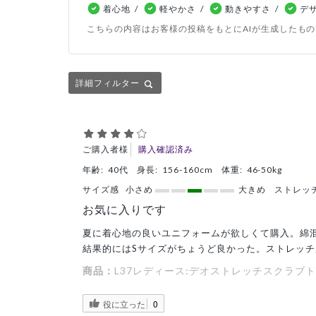
着心地
軽やかさ
動きやすさ
デ
こちらの内容はお客様の投稿をもとにAIが生成したも
詳細フィルター
ご購入者様
購入確認済み
年齢:
40代
身長:
156-160cm
体重:
46-50kg
サイズ感
小さめ
大きめ
ストレッ
お気に入りです
夏に着心地の良いユニフォームが欲しくて購入。綿
結果的にはSサイズがちょうど良かった。ストレッ
商品：
L37レディース:デオストレッチスクラブト
役に立った
0