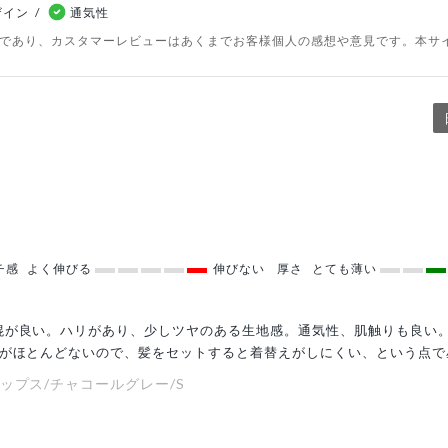
ザイン
通気性
のであり、カスタマーレビューはあくまでお客様個人の感想や意見です。本サ
チ感
よく伸びる
伸びない
厚さ
とても薄い
混が良い。ハリがあり、少しツヤのある生地感。通気性、肌触りも良い。
チがほとんどないので、髪をセットすると着替えがしにくい、という点で
ップス/チャコールグレー/S