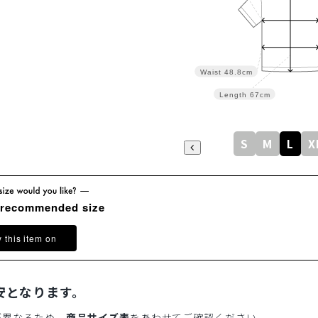
Waist
48.8cm
Length
67cm
S
M
L
X
 recommended size
y this item on
安となります。
が異なるため、
商品サイズ表
をあわせてご確認ください。