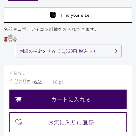
サイズ感
小さめ
大きめ
ストレッチ感
よく伸びる
伸びない
Find your size
厚さ
とても薄い
厚い
アルジネート、石膏の粉つくと洗わないと取れない。
名前やロゴ、アイコン刺繍をお入れできます。
商品：
L37レディース:デオストレッチスクラブトップ
ス/ディープグリーン/L
刺繍の指定をする（ 1,320円 税込〜 ）
役に立った
0
刺繍なし
4,258
円 (税込)
116
pt
2026-06-17
ご購入者様
購入確認済み
カートに入れる
年齢:
70代
身長:
161-165cm
体重:
51-55kg
サイズ感
小さめ
大きめ
ストレッチ感
よく伸びる
伸びない
厚さ
とても薄い
厚い
ストレッチ性があまりないのに「デオストレッチスクラブ」