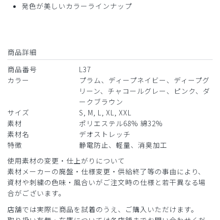
発色が美しいカラーラインナップ
2026-07-15
ご購入者様
購入確認済み
商品詳細
年齢:
30代
身長:
151-155cm
体重:
45kg以下
商品番号
L37
サイズ感
小さめ
大きめ
カラー
プラム、ディープネイビー、ディープグ
ストレッチ感
よく伸びる
伸びない
厚さ
とても薄い
厚い
リーン、チャコールグレー、ピンク、ダ
ークブラウン
着やすいが、シワになりやすいかなと思います。動きやすく
サイズ
S, M, L, XL, XXL
可愛いです！
素材
ポリエステル68% 綿32%
商品：
L37レディース:デオストレッチスクラブトップ
素材名
デオストレッチ
ス/チャコールグレー/M
特徴
静電防止、軽量、消臭加工
使用素材の変更・仕上がりについて
役に立った
0
素材メーカーの廃盤・仕様変更・供給終了等の事由により、
資材や刺繍の色味・風合いがご注文時の仕様と若干異なる場
合がございます。
店舗では実際に商品を試着のうえ、ご購入いただけます。
2026-07-15
取り扱い有無・在庫については各店舗までお問い合わせくだ