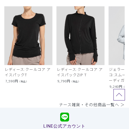
レディース:クールコア ア
レディース:クールコア ア
ジェラート
イスパックT
イスパックZIP T
コ:スムー
ーディガン
7,590
円
9,790
円
（税込）
（税込）
9,240
円
（税
ナース雑貨・その他商品一覧へ ＞
LINE公式アカウント