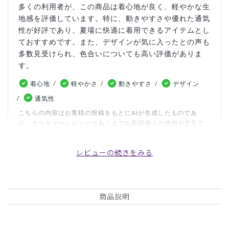
多くの利用者が、この商品は着心地が良く、軽やかな生
地感を評価しています。特に、動きやすさや優れた通気
性が好評であり、夏場に快適に着用できるアイテムとし
ておすすめです。また、デザインが気に入ったとの声も
多数見受けられ、色合いについても高い評価がありま
す。
着心地
軽やかさ
動きやすさ
デザイン
通気性
こちらの内容はお客様の投稿をもとにAIが生成したものであ
り、カスタマーレビューはあくまでお客様個人の感想や意見で
す。本サイトの公式な見解を示すものではありません。
レビューの続きをみる
日付順 ↓
評価順
いいね数順
写真・動画付き順
詳細フィルター
商品説明
2026-07-20