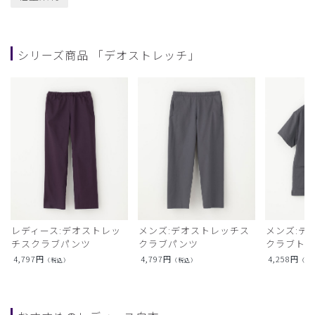
シリーズ商品 「デオストレッチ」
レディース:デオストレッ
メンズ:デオストレッチス
メンズ:デ
チスクラブパンツ
クラブパンツ
クラブト
4,797
円
4,797
円
4,258
円
（税込）
（税込）
（税