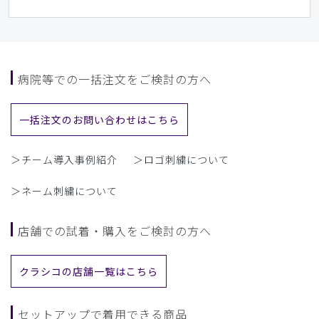
というネーミングはいかがなものでしょうか。綿混でさらり
としていて、これからの季節を快適に過ごせそうです。プラ
ム色も気に入りました。
商品：
L37レディース:デオストレッチスクラブトップ
病院等での一括注文をご検討の方へ
ス/プラム/L
役に立った
0
一括注文のお問い合わせはこちら
＞チーム導入事例紹介
＞ロゴ刺繍について
​1
​2
​3
​4
​5
​6
＞ネーム刺繍について
​7
​8
店舗での試着・購入をご検討の方へ
クラシコの店舗一覧はこちら
セットアップで着用できる商品