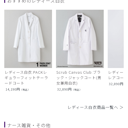
おすすめのレディース白衣
レディース白衣:PACKレ
Scrub Canvas Club:ブラ
レディース
ギュラーフィットテーラ
ック・ジャックコート(男
レアコー
ードコート
女兼用白衣)
32,890
円
（
14,190
円
32,890
円
（税込）
（税込）
レディース白衣商品一覧へ ＞
ナース雑貨・その他