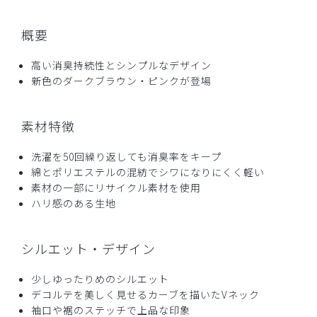
ご購入者様
購入確認済み
概要
年齢:
40代
身長:
156-160cm
体重:
46-50kg
サイズ感
小さめ
大きめ
高い消臭持続性とシンプルなデザイン
ストレッチ感
よく伸びる
伸びない
新色のダークブラウン・ピンクが登場
厚さ
とても薄い
厚い
お気に入りです
素材特徴
夏に着心地の良いユニフォームが欲しくて購入。綿混が良
い。ハリがあり、少しツヤのある生地感。通気性、肌触りも
洗濯を50回繰り返しても消臭率をキープ
良い。オススメはMサイズ、在庫がなくSサイズを購入。結
綿とポリエステルの混紡でシワになりにくく軽い
果的にはSサイズがちょうど良かった。ストレッチがほとん
素材の一部にリサイクル素材を使用
どないので、髪をセットすると着替えがしにくい、という点
ハリ感のある生地
で星4。
商品：
L37レディース:デオストレッチスクラブトップ
シルエット・デザイン
ス/チャコールグレー/S
少しゆったりめのシルエット
役に立った
0
デコルテを美しく見せるカーブを描いたVネック
袖口や裾のステッチで上品な印象