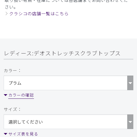
ご購入者様
さい。
購入確認済み
クラシコの店舗一覧はこちら
年齢:
30代
身長:
156-160cm
体重:
61-65kg
サイズ感
小さめ
大きめ
ストレッチ感
よく伸びる
伸びない
厚さ
とても薄い
厚い
他のレビューにもありましたが、商品名にストレッチと入っ
ているのに伸縮性が皆無です。期待外れでした。
レディース:デオストレッチスクラブトップス
商品：
L37レディース:デオストレッチスクラブトップ
ス/ディープネイビー/XL
カラー：
役に立った
0
カラーの確認
サイズ：
2026-06-24
ご購入者様
購入確認済み
年齢:
40代
身長:
161-165cm
体重:
51-55kg
サイズ表を見る