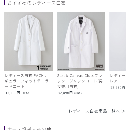
おすすめのレディース白衣
レディース白衣:PACKレ
Scrub Canvas Club:ブラ
レディース
ギュラーフィットテーラ
ック・ジャックコート(男
レアコー
ードコート
女兼用白衣)
32,890
円
（
14,190
円
32,890
円
（税込）
（税込）
レディース白衣商品一覧へ ＞
ナース雑貨・その他