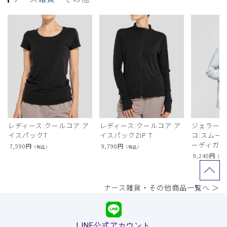
レディース:クールコア ア
レディース:クールコア ア
ジェラート
イスパックT
イスパックZIP T
コ:スムー
ーディガン
7,590
円
9,790
円
（税込）
（税込）
9,240
円
（税
ナース雑貨・その他商品一覧へ ＞
LINE公式アカウント