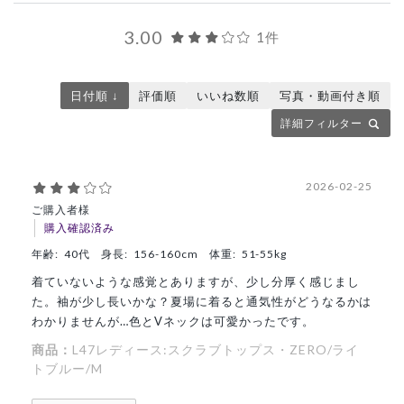
3.00
1件
日付順 ↓
評価順
いいね数順
写真・動画付き順
詳細フィルター
2026-02-25
ご購入者様
購入確認済み
年齢:
40代
身長:
156-160cm
体重:
51-55kg
着ていないような感覚とありますが、少し分厚く感じまし
た。袖が少し長いかな？夏場に着ると通気性がどうなるかは
わかりませんが…色とVネックは可愛かったです。
商品：
L47レディース:スクラブトップス・ZERO/ライ
トブルー/M