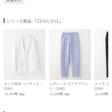
軽量素材
シリーズ商品 「ZERO/ゼロ」
メンズ白衣:ジャケット・
レディース:スクラブパン
メンズ:ス
ZERO
ツ・ZERO
ZERO
21,452
円
11,265
円
11,265
円
（税込）
（税込）
（