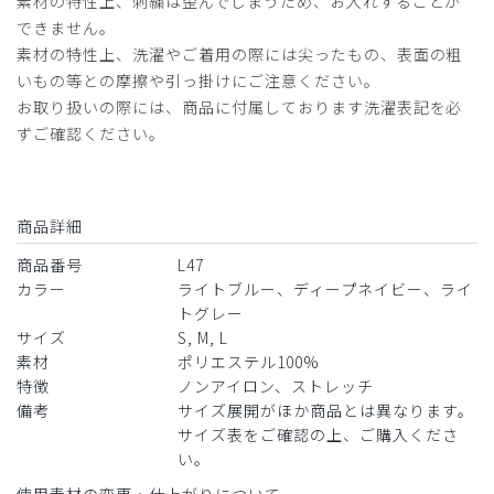
素材の特性上、刺繍は歪んでしまうため、お入れすることが
できません。
素材の特性上、洗濯やご着用の際には尖ったもの、表面の粗
いもの等との摩擦や引っ掛けにご注意ください。
お取り扱いの際には、商品に付属しております洗濯表記を必
ずご確認ください。
商品詳細
商品番号
L47
カラー
ライトブルー、ディープネイビー、ライ
トグレー
サイズ
S, M, L
素材
ポリエステル100%
特徴
ノンアイロン、ストレッチ
備考
サイズ展開がほか商品とは異なります。
サイズ表をご確認の上、ご購入くださ
い。
使用素材の変更・仕上がりについて