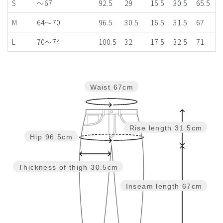
S
～67
92.5
29
15.5
30.5
65.5
M
64～70
96.5
30.5
16.5
31.5
67
L
70～74
100.5
32
17.5
32.5
71
Waist
67cm
Rise length
31.5cm
Hip
96.5cm
Thickness of thigh
30.5cm
Inseam length
67cm