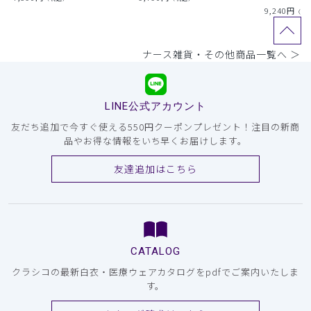
9,240
円
（税
ナース雑貨・その他商品一覧へ ＞
LINE公式アカウント
友だち追加で今すぐ使える550円クーポンプレゼント！注目の新商
品やお得な情報をいち早くお届けします。
友達追加はこちら
CATALOG
クラシコの最新白衣・医療ウェアカタログをpdfでご案内いたしま
す。