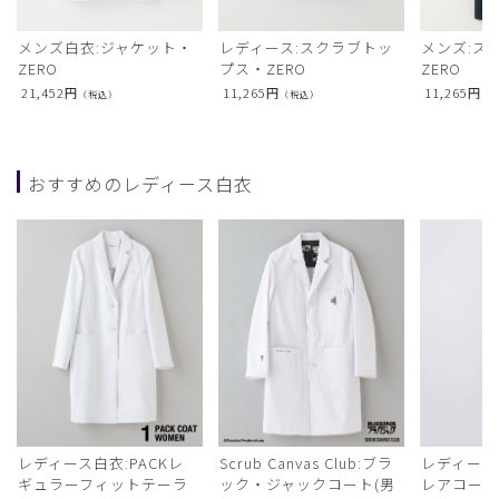
メンズ白衣:ジャケット・
レディース:スクラブトッ
メンズ:ス
ZERO
プス・ZERO
ZERO
21,452
円
11,265
円
11,265
円
（税込）
（税込）
（
おすすめのレディース白衣
レディース白衣:PACKレ
Scrub Canvas Club:ブラ
レディース
ギュラーフィットテーラ
ック・ジャックコート(男
レアコー