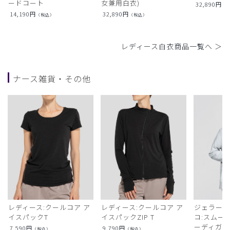
ードコート
女兼用白衣)
32,890
円
（
14,190
円
32,890
円
（税込）
（税込）
レディース白衣商品一覧へ ＞
ナース雑貨・その他
レディース:クールコア ア
レディース:クールコア ア
ジェラート
イスパックT
イスパックZIP T
コ:スムー
ーディガン
7,590
円
9,790
円
（税込）
（税込）