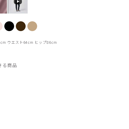
イズ 着用パンツ L62
チャコールグレー モデル身
cm ウエスト64cm ヒップ86cm
きる商品