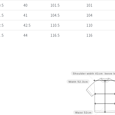
.5
40
101.5
101
.5
41
104.5
104
.5
42.5
110.5
110
.5
44
116.5
116
Sleeve l
Shoulder width
41cm
Width
52.3cm
Waist
52cm