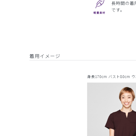
長時間の着
です。
着用イメージ
身長170cm バスト80cm 