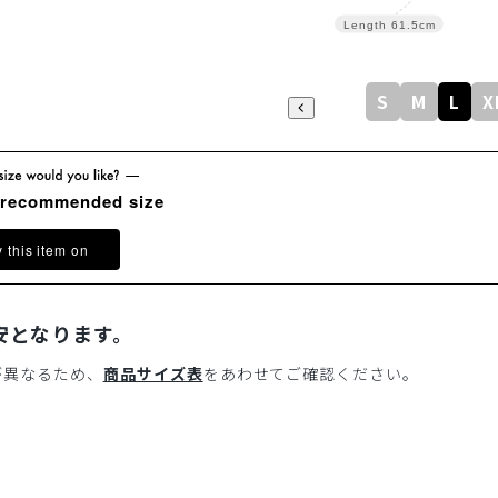
Length
61.5cm
S
M
L
X
 recommended size
y this item on
安となります。
が異なるため、
商品サイズ表
をあわせてご確認ください。