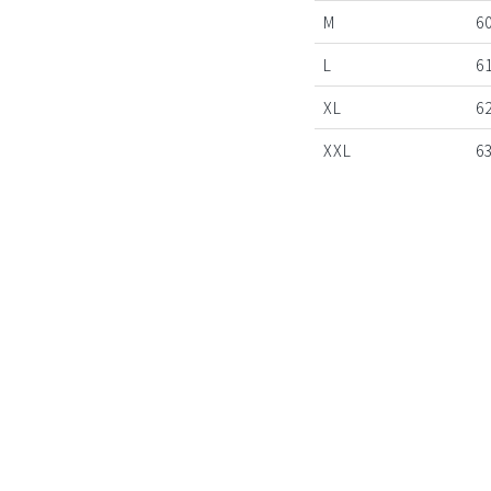
M
60
L
61
XL
62
XXL
63