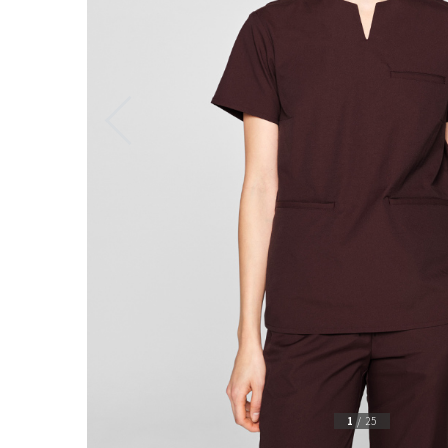
1
/
25