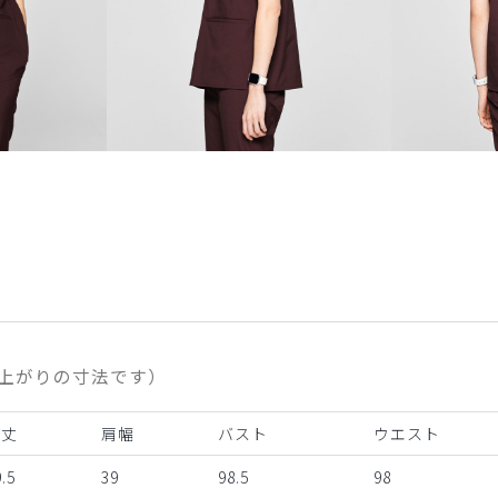
上がりの寸法です）
着丈
肩幅
バスト
ウエスト
.5
39
98.5
98