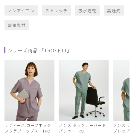
ノンアイロン
ストレッチ
吸水速乾
高通気
軽量素材
シリーズ商品 「TRO/トロ」
レディース:カーブネック
メンズ:タックテーパード
メンズ:レ
スクラブトップス・TRO
パンツ・TRO
ブトップス