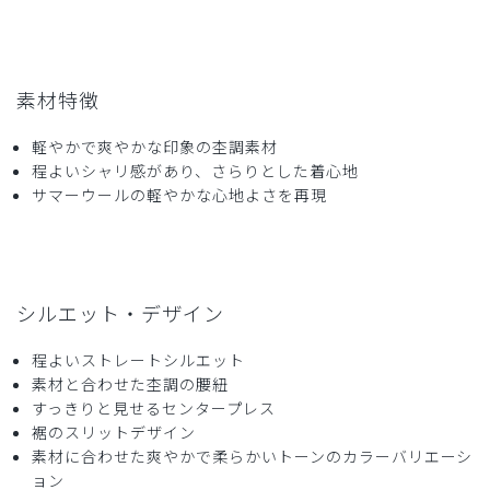
2026-03-20
ご購入者様
購入確認済み
素材特徴
年齢:
50代
身長:
161-165cm
りんりん
軽やかで爽やかな印象の杢調素材
程よいシャリ感があり、さらりとした着心地
着心地が良く、色がシックで素敵です。色違いも購入しまし
サマーウールの軽やかな心地よさを再現
た！
商品：
L72レディース:ピンタックパンツ・TRO/チャコ
ールグレー/XXL
シルエット・デザイン
役に立った
0
程よいストレートシルエット
素材と合わせた杢調の腰紐
すっきりと見せるセンタープレス
2025-09-18
裾のスリットデザイン
みっし様
素材に合わせた爽やかで柔らかいトーンのカラーバリエーシ
購入確認済み
ョン