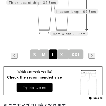
Thickness of thigh
32.5cm
Inseam length
69.5cm
Hem width
21.5cm
S
M
L
XL
XXL
Check the recommended size
Try this item on
※ユニサイズは目安となります。