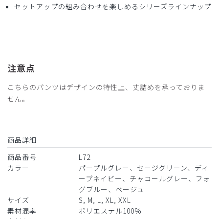
年齢:
50代
身長:
161-165cm
体重:
51-55kg
セットアップの組み合わせを楽しめるシリーズラインナップ
落ち着いたベージュです。サラサラでアイロン不要です。
商品：
L72レディース:ピンタックパンツ・TRO/ベージ
ュ/L
役に立った
0
注意点
こちらのパンツはデザインの特性上、丈詰めを承っておりま
せん。
2025-07-24
まるこ様
購入確認済み
商品詳細
年齢:
50代
身長:
151-155cm
体重:
61-65kg
商品番号
L72
やっと合ったデザインで満足です！
カラー
パープルグレー、セージグリーン、ディ
ぽっちゃり体型でなかなか似合うデザインのが難しい…こち
ープネイビー、チャコールグレー、フォ
らは少しゆったりとしててすっきりと見えて良かったです。
グブルー、ベージュ
縦糸横糸の絶妙な風合いの生地、ニュアンスのある色味でス
サイズ
S, M, L, XL, XXL
クラブとは思えない印象。
素材混率
ポリエステル100%