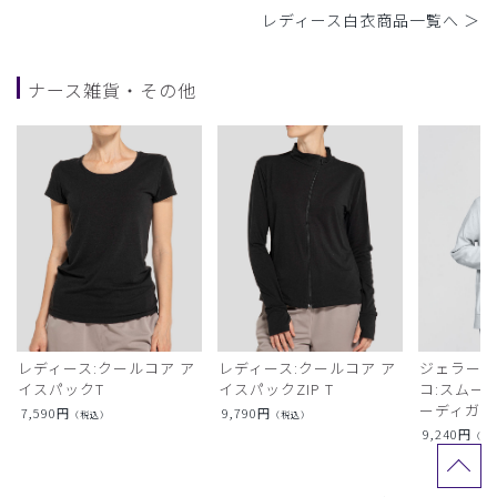
レディース白衣商品一覧へ ＞
ナース雑貨・その他
レディース:クールコア ア
レディース:クールコア ア
ジェラート
イスパックT
イスパックZIP T
コ:スムー
ーディガン
7,590
円
9,790
円
（税込）
（税込）
9,240
円
（税