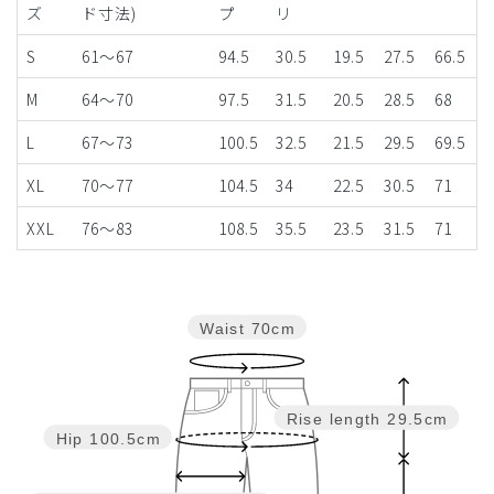
ズ
ド寸法)
プ
リ
S
61～67
94.5
30.5
19.5
27.5
66.5
M
64～70
97.5
31.5
20.5
28.5
68
L
67～73
100.5
32.5
21.5
29.5
69.5
XL
70～77
104.5
34
22.5
30.5
71
XXL
76～83
108.5
35.5
23.5
31.5
71
Waist
70cm
Rise length
29.5cm
Hip
100.5cm