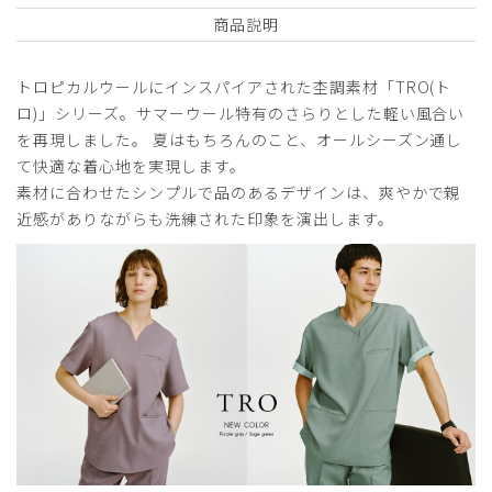
商品説明
トロピカルウールにインスパイアされた杢調素材「TRO(ト
2026-04-17
ロ)」シリーズ。サマーウール特有のさらりとした軽い風合い
ご購入者様
を再現しました。 夏はもちろんのこと、オールシーズン通し
購入確認済み
て快適な着心地を実現します。
年齢:
50代
身長:
156-160cm
体重:
56-60kg
素材に合わせたシンプルで品のあるデザインは、爽やかで親
サイズ感
小さめ
大きめ
近感がありながらも洗練された印象を演出します。
ストレッチ感
よく伸びる
伸びない
厚さ
とても薄い
厚い
高級感もあり、とても気に入ってます。夏用に違う色のユニ
フォームを検討中です。
商品：
L72レディース:ピンタックパンツ・TRO/ディー
プネイビー/L
役に立った
0