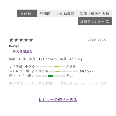
日付順 ↓
評価順
いいね数順
写真・動画付き順
詳細フィルター
2026-06-07
PAO様
購入確認済み
年齢:
40代
身長:
151-155cm
体重:
46-50kg
サイズ感
小さめ
大きめ
ストレッチ感
よく伸びる
伸びない
厚さ
とても薄い
厚い
美容サロンスタッフの制服として購入しました。とにかく涼
しく、すぐ乾くし、シワにならないので手入れが楽です。
商品：
L72レディース:ピンタックパンツ・TRO/ディー
レビューの続きをみる
プネイビー/M
役に立った
0