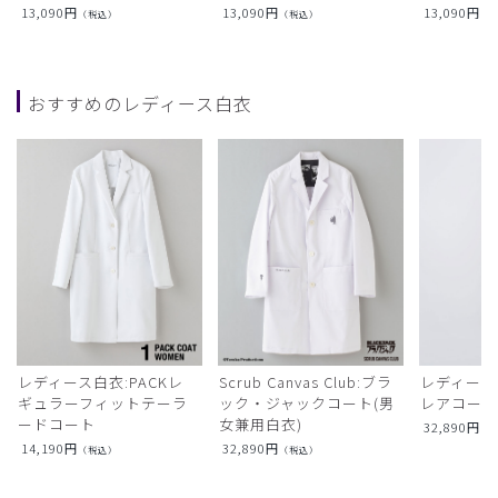
13,090
円
13,090
円
13,090
円
（税込）
（税込）
（
おすすめのレディース白衣
レディース白衣:PACKレ
Scrub Canvas Club:ブラ
レディース
ギュラーフィットテーラ
ック・ジャックコート(男
レアコー
ードコート
女兼用白衣)
32,890
円
（
14,190
円
32,890
円
（税込）
（税込）