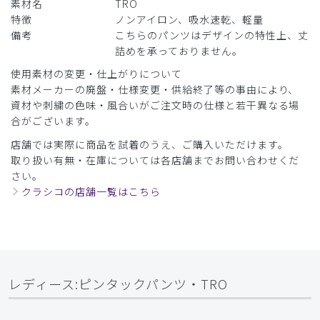
軽いので持って帰るのも嵩張らず良かったです。夏向き？と
素材名
TRO
思いましたが定員さん曰くオールシーズンだそうで。
特徴
ノンアイロン、吸水速乾、軽量
冬は下に重ね着でいく感じでしょうか。
備考
こちらのパンツはデザインの特性上、丈
お値段がもう少し安ければ洗い替えも…と、思います。
詰めを承っておりません。
商品：
L72レディース:ピンタックパンツ・TRO/フォグ
使用素材の変更・仕上がりについて
ブルー/L
素材メーカーの廃盤・仕様変更・供給終了等の事由により、
資材や刺繍の色味・風合いがご注文時の仕様と若干異なる場
役に立った
0
合がございます。
店舗では実際に商品を試着のうえ、ご購入いただけます。
取り扱い有無・在庫については各店舗までお問い合わせくだ
​1
​2
さい。
クラシコの店舗一覧はこちら
レディース:ピンタックパンツ・TRO